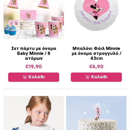
ν
έ
χ
ε
ι
π
ο
Σετ πάρτυ με όνομα
Μπαλόνι Φόιλ Minnie
λ
Baby Minnie / 8
με όνομα στρογγυλό /
λ
ατόμων
43cm
α
€
19,90
€
6,90
π
Καλάθι
Καλάθι
λ
έ
ς
π
α
ρ
α
λ