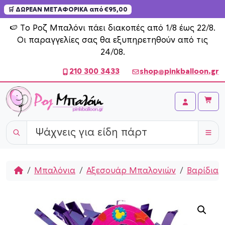
🛒 ΔΩΡΕΑΝ ΜΕΤΑΦΟΡΙΚΑ από €95,00
Skip to content
🍉 Το Ροζ Μπαλόνι πάει διακοπές από 1/8 έως 22/8.
Οι παραγγελίες σας θα εξυπηρετηθούν από τις
24/08.
210 300 3433
shop@pinkballoon.gr
Cart
Account
Home
Μπαλόνια
Αξεσουάρ Μπαλονιών
Βαρίδια