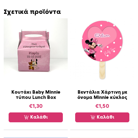
s
e
Σχετικά προϊόντα
1
5
6
γ
ρ
π
ο
σ
ό
τ
η
Κουτάκι Baby Minnie
Βεντάλια Χάρτινη με
τύπου Lunch Box
όνομα Minnie κύκλος
τ
€
1,30
€
1,50
α
Καλάθι
Καλάθι