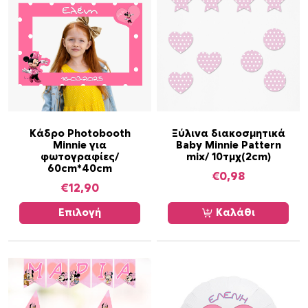
Α
Κάδρο Photobooth
Ξύλινα διακοσμητικά
Minnie για
Baby Minnie Pattern
υ
φωτογραφίες/
mix/ 10τμχ(2cm)
τ
60cm*40cm
€
0,98
ό
€
12,90
τ
ο
Επιλογή
Καλάθι
π
ρ
ο
ϊ
ό