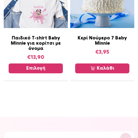
λ
α
γ
έ
ς
Α
Παιδικό T-shirt Baby
Κερί Νούμερο 7 Baby
.
Minnie για κορίτσι με
Minnie
υ
Ο
όνομα
τ
€
3,95
ι
€
13,90
ό
ε
τ
Επιλογή
Καλάθι
π
ο
ι
π
λ
ρ
ο
ο
γ
ϊ
έ
ό
ς
ν
μ
έ
π
χ
ο