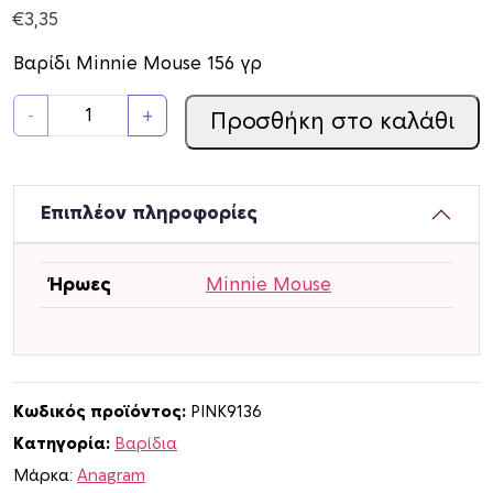
€
3,35
Βαρίδι Minnie Mouse 156 γρ
Β
-
+
Προσθήκη στο καλάθι
α
ρ
ί
δ
Επιπλέον πληροφορίες
ι
M
Ήρωες
Minnie Mouse
i
n
n
i
e
Κωδικός προϊόντος:
PINK9136
M
Κατηγορία:
Βαρίδια
o
Μάρκα:
Anagram
u