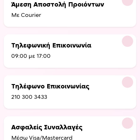
ε
Άμεση Αποστολή Προιόντων
ρ
ι
ο
Με Courier
π
ύ
ο
ν
λ
ν
λ
α
Τηλεφωνική Επικοινωνία
α
ε
π
09:00 με 17:00
π
λ
ι
έ
λ
ς
ε
π
Τηλέφωνο Επικοινωνίας
γ
α
ο
210 300 3433
ρ
ύ
α
ν
λ
σ
λ
τ
Ασφαλείς Συναλλαγές
α
η
γ
Μέσω Visa/Mastercard