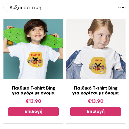
o
r
t
e
d
b
y
p
r
i
c
e
:
Α
Α
Παιδικό T-shirt Bing
Παιδικό T-shirt Bing
l
για αγόρι με όνομα
για κορίτσι με όνομα
υ
υ
o
τ
τ
€
13,90
€
13,90
w
ό
ό
Επιλογή
Επιλογή
t
τ
τ
o
ο
ο
h
π
π