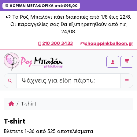
🛒 ΔΩΡΕΑΝ ΜΕΤΑΦΟΡΙΚΑ από €95,00
Skip to content
🍉 Το Ροζ Μπαλόνι πάει διακοπές από 1/8 έως 22/8.
Οι παραγγελίες σας θα εξυπηρετηθούν από τις
24/08.
210 300 3433
shop@pinkballoon.gr
Cart
Account
Home
T-shirt
T-shirt
S
Βλέπετε 1–36 από 525 αποτελέσματα