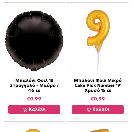
Μπαλόνι Φοιλ 18
Μπαλόνι Φοιλ Μικρό
Στρογγυλό – Μαύρο /
Cake Pick Number ‘9’
46 εκ
Χρυσό 15 εκ
€
0,99
€
0,99
Καλάθι
Καλάθι