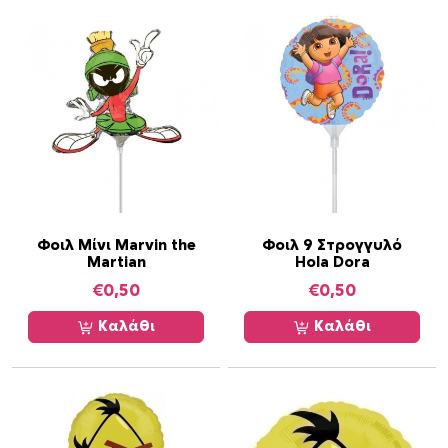
i
g
h
Φοιλ Μίνι Marvin the
Φοιλ 9 Στρογγυλό
Martian
Hola Dora
€
0,50
€
0,50
Καλάθι
Καλάθι