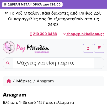
🛒 ΔΩΡΕΑΝ ΜΕΤΑΦΟΡΙΚΑ από €95,00
Skip to content
🍉 Το Ροζ Μπαλόνι πάει διακοπές από 1/8 έως 22/8.
Οι παραγγελίες σας θα εξυπηρετηθούν από τις
24/08.
210 300 3433
shop@pinkballoon.gr
Cart
Account
Home
Μάρκες
Anagram
Anagram
S
Βλέπετε 1–36 από 1157 αποτελέσματα