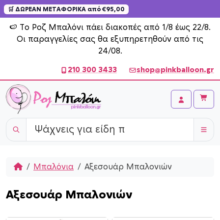
🛒 ΔΩΡΕΑΝ ΜΕΤΑΦΟΡΙΚΑ από €95,00
Skip to content
🍉 Το Ροζ Μπαλόνι πάει διακοπές από 1/8 έως 22/8.
Οι παραγγελίες σας θα εξυπηρετηθούν από τις
24/08.
210 300 3433
shop@pinkballoon.gr
Cart
Account
Home
Μπαλόνια
Αξεσουάρ Μπαλονιών
Αξεσουάρ Μπαλονιών