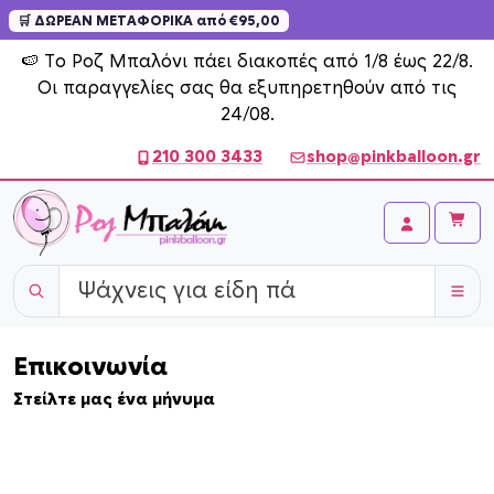
🛒 ΔΩΡΕΑΝ ΜΕΤΑΦΟΡΙΚΑ από €95,00
Skip to content
🍉 Το Ροζ Μπαλόνι πάει διακοπές από 1/8 έως 22/8.
Οι παραγγελίες σας θα εξυπηρετηθούν από τις
24/08.
210 300 3433
shop@pinkballoon.gr
Cart
Account
Επικοινωνία
Στείλτε μας ένα μήνυμα