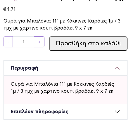
€
4,71
Ουρά για Μπαλόνια 11″ με Κόκκινες Καρδιές 1μ / 3
τμχ με χάρτινο κουτί βραδάκι 9 x 7 εκ
Ο
-
+
Προσθήκη στο καλάθι
υ
ρ
ά
γ
Περιγραφή
ι
α
Ουρά για Μπαλόνια 11″ με Κόκκινες Καρδιές
Μ
1μ / 3 τμχ με χάρτινο κουτί βραδάκι 9 x 7 εκ
π
α
λ
Επιπλέον πληροφορίες
ό
ν
ι