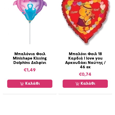
Μπαλόνια Φοιλ
Μπαλόνι Φοιλ 18
Minishape Kissing
Καρδιά I love you
Dolphins Δελφίνι
Αρκουδάκι Ναύτης /
46 εκ
€
1,49
€
0,74
Καλάθι
Καλάθι