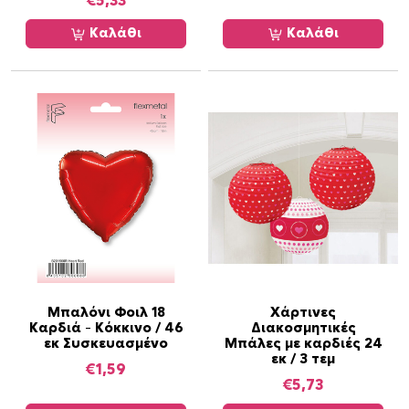
€
5,33
έ
ς
Καλάθι
Καλάθι
1
μ
/
3
τ
μ
χ
π
ο
σ
ό
τ
η
Μπαλόνι Φοιλ 18
Χάρτινες
Καρδιά – Κόκκινο / 46
Διακοσμητικές
τ
εκ Συσκευασμένο
Μπάλες με καρδιές 24
α
εκ / 3 τεμ
€
1,59
€
5,73