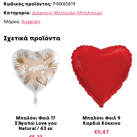
Κωδικός προϊόντος:
PINK85819
α
Κατηγορία:
Διάφορα Αξεσουάρ Μπαλονιών
1
1
Μάρκα:
Anagram
μ
ε
Σχετικά προϊόντα
Κ
ό
κ
κ
ι
ν
ε
ς
Κ
α
ρ
Μπαλόνι Φοιλ 17
Μπαλόνι Φοιλ 9
Σ’Αγαπώ Love you
Καρδιά Κόκκινο
δ
Natural / 43 εκ
ι
€
0,47