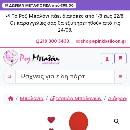
🛒 ΔΩΡΕΑΝ ΜΕΤΑΦΟΡΙΚΑ από €95,00
Skip to content
🍉 Το Ροζ Μπαλόνι πάει διακοπές από 1/8 έως 22/8.
Οι παραγγελίες σας θα εξυπηρετηθούν από τις
24/08.
210 300 3433
shop@pinkballoon.gr
Cart
Account
Home
Μπαλόνια
Αξεσουάρ Μπαλονιών
Διάφορα