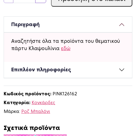
ύ
λ
ι
ν
Περιγραφή
ε
ς
Αναζητήστε όλα τα προϊόντα του θεματικού
Κ
πάρτυ Κλαψουλίνια
εδώ
ο
ν
κ
Επιπλέον πληροφορίες
ά
ρ
δ
Κωδικός προϊόντος:
PINK126162
ε
Κατηγορία:
Κονκάρδες
ς
Κ
Μάρκα:
Ροζ Μπαλόνι
λ
α
Σχετικά προϊόντα
ψ