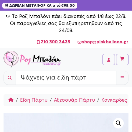
🛒 ΔΩΡΕΑΝ ΜΕΤΑΦΟΡΙΚΑ από €95,00
Skip to content
🍉 Το Ροζ Μπαλόνι πάει διακοπές από 1/8 έως 22/8.
Οι παραγγελίες σας θα εξυπηρετηθούν από τις
24/08.
210 300 3433
shop@pinkballoon.gr
Cart
Account
Home
Είδη Πάρτυ
Αξεσουάρ Πάρτυ
Κονκάρδες