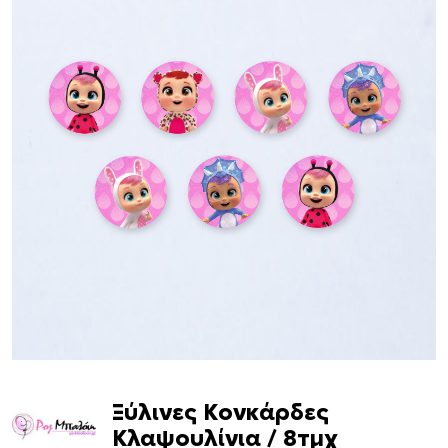
Ξύλινες Κονκάρδες
Κλαψουλίνια / 8τμχ