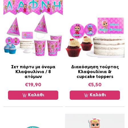
ο
υ
λ
ί
ν
ι
α
/
8
τ
Σετ πάρτυ με όνομα
Διακόσμηση τούρτας
Κλαψουλίνια / 8
Κλαψουλίνια &
μ
ατόμων
cupcake toppers
χ
€
19,90
€
5,50
π
ο
Καλάθι
Καλάθι
σ
ό
τ
η
τ