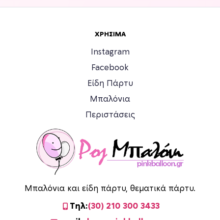
Ο
Ο
ι
ι
ε
ε
ΧΡΉΣΙΜΑ
π
π
Instagram
ι
ι
Facebook
λ
λ
ο
ο
Είδη Πάρτυ
γ
γ
Μπαλόνια
έ
έ
Περιστάσεις
ς
ς
μ
μ
π
π
ο
ο
ρ
ρ
ο
ο
ύ
ύ
Μπαλόνια και είδη πάρτυ, θεματικά πάρτυ.
ν
ν
Τηλ:
(30) 210 300 3433
ν
ν