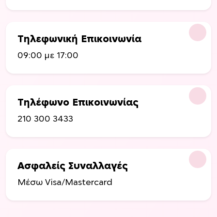
ο
ο
λ
λ
λ
λ
Τηλεφωνική Επικοινωνία
α
α
π
π
09:00 με 17:00
λ
λ
έ
έ
ς
ς
π
π
Τηλέφωνο Επικοινωνίας
α
α
210 300 3433
ρ
ρ
α
α
λ
λ
λ
λ
Ασφαλείς Συναλλαγές
α
α
γ
γ
Μέσω Visa/Mastercard
έ
έ
ς
ς
.
.