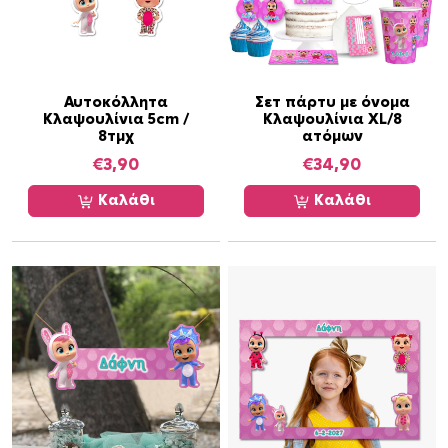
Αυτοκόλλητα
Σετ πάρτυ με όνομα
Κλαψουλίνια 5cm /
Κλαψουλίνια XL/8
8τμχ
ατόμων
€
3,90
€
34,90
Καλάθι
Καλάθι