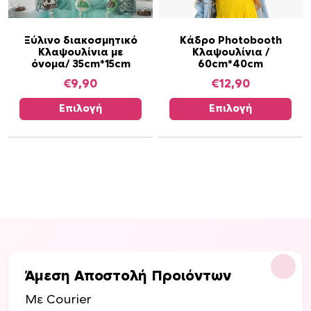
Α
Α
Ξύλινο διακοσμητικό
Κάδρο Photobooth
Κλαψουλίνια με
Κλαψουλίνια /
υ
υ
όνομα/ 35cm*15cm
60cm*40cm
τ
τ
€
9,90
€
12,90
ό
ό
τ
τ
Επιλογή
Επιλογή
ο
ο
π
π
ρ
ρ
ο
ο
ϊ
ϊ
ό
ό
ν
ν
έ
έ
χ
χ
ε
ε
Άμεση Αποστολή Προιόντων
ι
ι
Με Courier
π
π