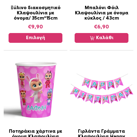
ο
Α
σ
Ξύλινο διακοσμητικό
Μπαλόνι Φόιλ
Κλαψουλίνια με
Κλαψουλίνια με όνομα
υ
ό
όνομα/ 35cm*15cm
κύκλος / 43cm
τ
τ
€
9,90
€
6,90
ό
η
τ
τ
Επιλογή
Καλάθι
ο
α
π
ρ
ο
ϊ
ό
ν
έ
χ
ε
ι
π
ο
Ποτηράκια χάρτινα με
Γιρλάντα Γράμματα
όνομα Κλαψουλίνια
Κλαψουλίνια Happy