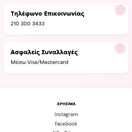
ο
υ
Τηλέφωνο Επικοινωνίας
π
ρ
210 300 3433
ο
ϊ
ό
ν
Ασφαλείς Συναλλαγές
τ
Μέσω Visa/Mastercard
ο
ς
ΧΡΉΣΙΜΑ
Instagram
Facebook