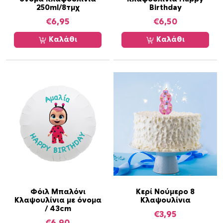
λ
250ml/8τμχ
Birthday
λ
€
6,95
€
6,50
α
π
Καλάθι
Καλάθι
λ
έ
ς
π
α
ρ
α
λ
λ
α
γ
έ
Φόιλ Μπαλόνι
Κερί Νούμερο 8
ς
Κλαψουλίνια με όνομα
Κλαψουλίνια
.
/ 43cm
€
3,95
Ο