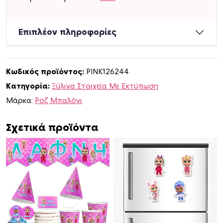
τ
ι
κ
Επιπλέον πληροφορίες
ή
φ
ι
Κωδικός προϊόντος:
PINK126244
γ
Κατηγορία:
Ξύλινα Στοιχεία Με Εκτύπωση
ο
ύ
Μάρκα:
Ροζ Μπαλόνι
ρ
α
Σχετικά προϊόντα
Κ
λ
α
ψ
ο
υ
λ
ί