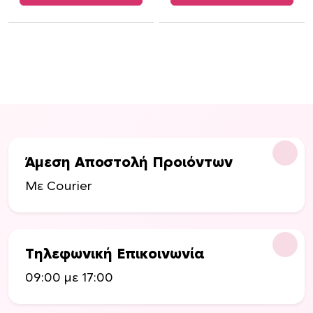
π
ι
λ
ε
γ
ο
ύ
ν
σ
Άμεση Αποστολή Προιόντων
τ
η
Με Courier
σ
ε
λ
ί
Τηλεφωνική Επικοινωνία
δ
09:00 με 17:00
α
τ