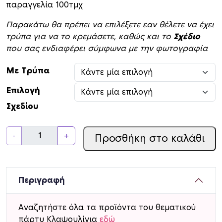
παραγγελία 100τμχ
Παρακάτω θα πρέπει να επιλέξετε εαν θέλετε να έχει
τρύπα για να το κρεμάσετε, καθώς και το
Σχέδιο
που σας ενδιαφέρει σύμφωνα με την φωτογραφία
Με Τρύπα
Επιλογή
Σχεδίου
Δ
-
+
Προσθήκη στο καλάθι
ι
α
κ
ο
Περιγραφή
σ
μ
Αναζητήστε όλα τα προϊόντα του θεματικού
η
πάρτυ Κλαψουλίνια
εδώ