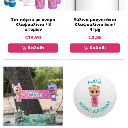
ν
ι
α
Σετ πάρτυ με όνομα
Ξύλινα μαγνητάκια
Κλαψουλίνια / 8
Κλαψουλίνια 5cm/
5
ατόμων
4τμχ
c
€
19,90
€
4,85
m
Ξ
Καλάθι
Καλάθι
ύ
λ
ι
ν
η
/
1
τ
μ
χ
π