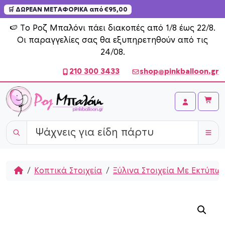
🛒 ΔΩΡΕΑΝ ΜΕΤΑΦΟΡΙΚΑ από €95,00
Skip to content
🍉 Το Ροζ Μπαλόνι πάει διακοπές από 1/8 έως 22/8.
Οι παραγγελίες σας θα εξυπηρετηθούν από τις
24/08.
210 300 3433
shop@pinkballoon.gr
Cart
Account
Home
Κοπτικά Στοιχεία
Ξύλινα Στοιχεία Με Εκτύπω