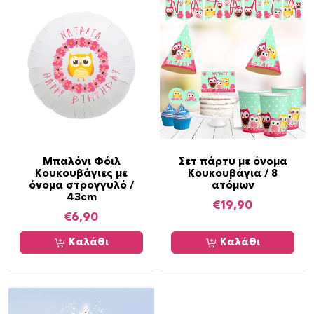
π
ο
σ
ό
τ
η
τ
α
Μπαλόνι Φόιλ
Σετ πάρτυ με όνομα
Κουκουβάγιες με
Κουκουβάγια / 8
όνομα στρογγυλό /
ατόμων
43cm
€
19,90
€
6,90
Καλάθι
Καλάθι