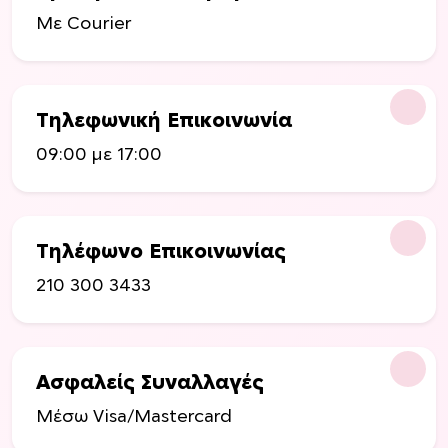
ι
Με Courier
π
ο
λ
λ
Τηλεφωνική Επικοινωνία
α
π
09:00 με 17:00
λ
έ
ς
π
Τηλέφωνο Επικοινωνίας
α
210 300 3433
ρ
α
λ
λ
Ασφαλείς Συναλλαγές
α
γ
Μέσω Visa/Mastercard
έ