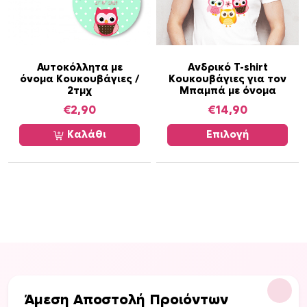
Α
Αυτοκόλλητα με
Ανδρικό T-shirt
όνομα Κουκουβάγιες /
Κουκουβάγιες για τον
υ
2τμχ
Μπαμπά με όνομα
τ
€
2,90
€
14,90
ό
τ
Καλάθι
Επιλογή
ο
π
ρ
ο
ϊ
ό
ν
έ
χ
ε
Άμεση Αποστολή Προιόντων