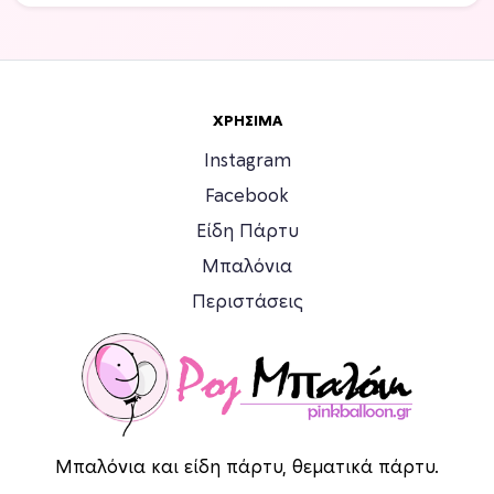
ς
.
Ο
ι
ε
ΧΡΉΣΙΜΑ
π
Instagram
ι
Facebook
λ
ο
Είδη Πάρτυ
γ
Μπαλόνια
έ
Περιστάσεις
ς
μ
π
ο
ρ
ο
ύ
Μπαλόνια και είδη πάρτυ, θεματικά πάρτυ.
ν