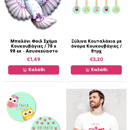
Μπαλόνι Φοιλ Σχήμα
Ξύλινα Κουταλάκια με
Κουκουβάγιες / 78 x
όνομα Κουκουβάγιες /
98 εκ – Ασυσκεύαστο
8τμχ
€
1,49
€
3,20
Καλάθι
Καλάθι