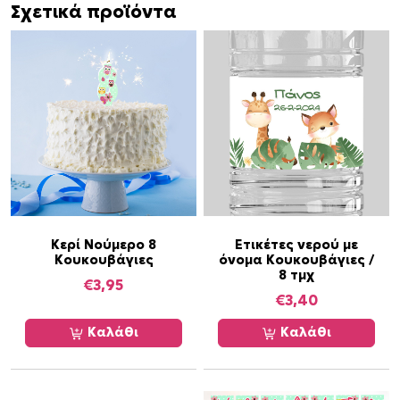
Σχετικά προϊόντα
α
Κ
ο
υ
κ
ο
υ
β
ά
γ
ι
Κερί Νούμερο 8
Ετικέτες νερού με
ε
Κουκουβάγιες
όνομα Κουκουβάγιες /
ς
8 τμχ
€
3,95
κ
€
3,40
ύ
Καλάθι
Καλάθι
κ
λ
ο
ς