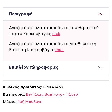
ν
τ
ά
Περιγραφή
λ
ι
Αναζητήστε όλα τα προϊόντα του θεματικού
α
πάρτυ Κουκουβάγιες
εδώ
Χ
ά
Αναζητήστε όλα τα προϊόντα για Θεματική
ρ
Βάπτιση Κουκουβάγια
εδώ
τ
ι
Επιπλέον πληροφορίες
ν
η
μ
ε
Κωδικός προϊόντος:
PINK49469
ό
Κατηγορία:
Βεντάλιες Βάπτισης - Πάρτυ
ν
Μάρκα:
Ροζ Μπαλόνι
ο
μ