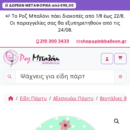
🛒 ΔΩΡΕΑΝ ΜΕΤΑΦΟΡΙΚΑ από €95,00
Skip to content
🍉 Το Ροζ Μπαλόνι πάει διακοπές από 1/8 έως 22/8.
Οι παραγγελίες σας θα εξυπηρετηθούν από τις
24/08.
210 300 3433
shop@pinkballoon.gr
Cart
Account
Home
Είδη Πάρτυ
Αξεσουάρ Πάρτυ
Βεντάλιες Β