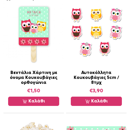
α
Κ
ο
υ
κ
ο
υ
β
ά
γ
Βεντάλια Χάρτινη με
Αυτοκόλλητα
ι
όνομα Κουκουβάγιες
Κουκουβάγιες 5cm /
ε
ορθογώνια
8τμχ
ς
€
1,50
€
3,90
/
Καλάθι
Καλάθι
8
τ
μ
χ
π