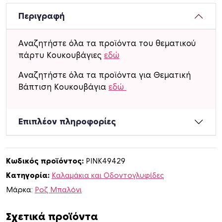
τ
ι
Περιγραφή
ν
α
Αναζητήστε όλα τα προϊόντα του θεματικού
κ
πάρτυ Κουκουβάγιες
εδώ
α
λ
Αναζητήστε όλα τα προϊόντα για Θεματική
α
Βάπτιση Κουκουβάγια
εδώ
μ
ά
Επιπλέον πληροφορίες
κ
ι
α
μ
Κωδικός προϊόντος:
PINK49429
ε
Κατηγορία:
Καλαμάκια και Οδοντογλυφίδες
ό
Μάρκα:
Ροζ Μπαλόνι
ν
ο
Σχετικά προϊόντα
μ