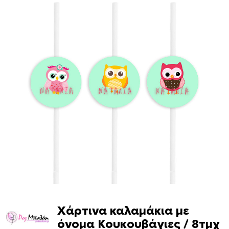
Χάρτινα καλαμάκια με
όνομα Κουκουβάγιες / 8τμχ