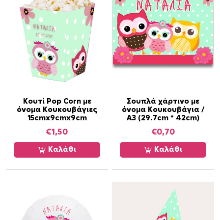
ο
σ
ό
τ
η
τ
α
Κουτί Pop Corn με
Σουπλά χάρτινο με
όνομα Κουκουβάγιες
όνομα Κουκουβάγια /
15cmx9cmx9cm
Α3 (29.7cm * 42cm)
€
1,50
€
0,70
Καλάθι
Καλάθι