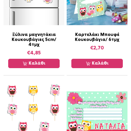
Ξύλινα μαγνητάκια
Καρτελάκι Μπουφέ
Κουκουβάγιες 5cm/
Κουκουβάγια/ 6τμχ
4τμχ
€
2,70
€
4,85
Καλάθι
Καλάθι