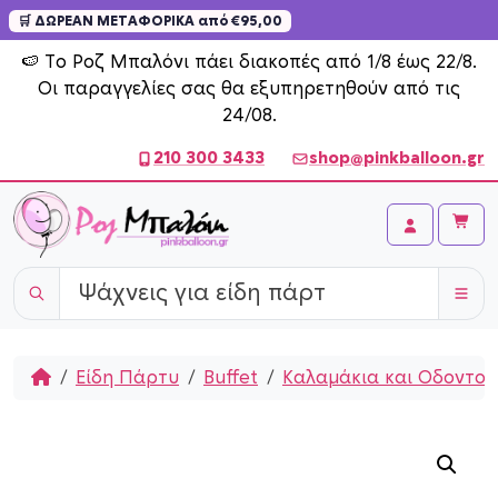
🛒 ΔΩΡΕΑΝ ΜΕΤΑΦΟΡΙΚΑ από €95,00
Skip to content
🍉 Το Ροζ Μπαλόνι πάει διακοπές από 1/8 έως 22/8.
Οι παραγγελίες σας θα εξυπηρετηθούν από τις
24/08.
210 300 3433
shop@pinkballoon.gr
Cart
Account
Home
Είδη Πάρτυ
Buffet
Καλαμάκια και Οδοντογ