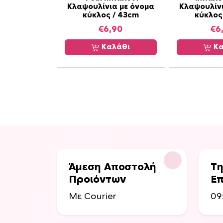
λ
Κλαψουλίνια με όνομα
Κλαψουλίνι
κύκλος / 43cm
κύκλος
λ
α
€
6,90
€
6
π
Καλάθι
Κα
λ
έ
ς
π
α
ρ
α
λ
λ
α
Άμεση Αποστολή
Τη
γ
Προιόντων
Επ
έ
Με Courier
09
ς
.
Ο