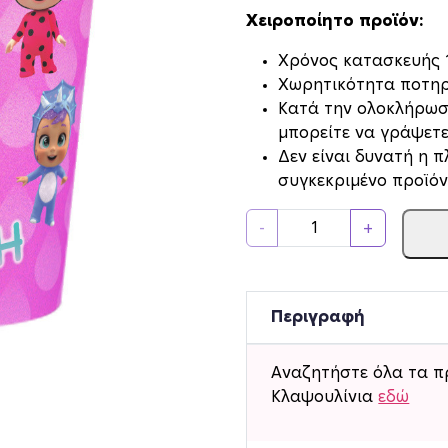
Χειροποίητο προϊόν:
Xρόνος κατασκευής 1
Χωρητικότητα ποτηρι
Κατά την ολοκλήρωσ
μπορείτε να γράψετε
Δεν είναι δυνατή η 
συγκεκριμένο προϊόν
Π
-
+
ο
τ
η
ρ
Περιγραφή
ά
κ
Αναζητήστε όλα τα π
ι
Κλαψουλίνια
εδώ
α
χ