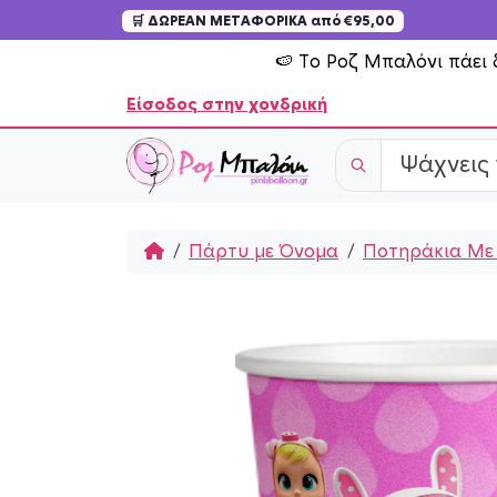
🛒 ΔΩΡΕΑΝ ΜΕΤΑΦΟΡΙΚΑ από €95,00
Skip to content
🍉 Το Ροζ Μπαλόνι πάει 
Είσοδος στην χονδρική
Home
Πάρτυ με Όνομα
Ποτηράκια Με