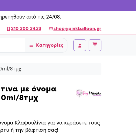
ηρετηθούν από τις 24/08.
210 300 3433
shop@pinkballoon.gr
Κατηγορίες
Cart
Account
0ml/8τμχ
τινα με όνομα
50ml/8τμχ
όνομα Κλαψουλίνια για να κεράσετε τους
ρτυ ή την βάφτιση σας!