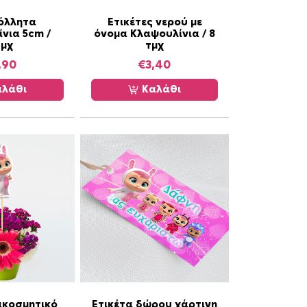
όλλητα
Ετικέτες νερού με
νια 5cm /
όνομα Κλαψουλίνια / 8
τμχ
τμχ
,90
€
3,40
λάθι
Καλάθι
ακοσμητικό
Ετικέτα δώρου χάρτινη