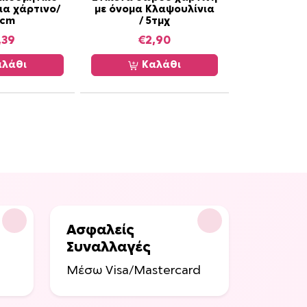
ια χάρτινο/
με όνομα Κλαψουλίνια
0cm
/ 5τμχ
,39
€
2,90
λάθι
Καλάθι
Ασφαλείς
Συναλλαγές
Μέσω Visa/Mastercard