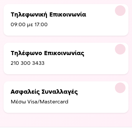
Ο
ι
Τηλεφωνική Επικοινωνία
ε
09:00 με 17:00
π
ι
λ
ο
Τηλέφωνο Επικοινωνίας
γ
έ
210 300 3433
ς
μ
π
ο
Ασφαλείς Συναλλαγές
ρ
Μέσω Visa/Mastercard
ο
ύ
ν
ν