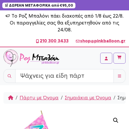
🛒 ΔΩΡΕΑΝ ΜΕΤΑΦΟΡΙΚΑ από €95,00
Skip to content
🍉 Το Ροζ Μπαλόνι πάει διακοπές από 1/8 έως 22/8.
Οι παραγγελίες σας θα εξυπηρετηθούν από τις
24/08.
210 300 3433
shop@pinkballoon.gr
Cart
Account
Home
Πάρτυ με Όνομα
Σημαιάκια με Όνομα
Σημα