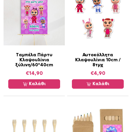
λ
ί
ν
ι
α
τ
ρ
ί
Ταμπέλα Πάρτυ
Αυτοκόλλητα
Κλαψουλίνια
Κλαψουλίνια 10cm /
γ
ξύλινη/60*40cm
8τμχ
ω
€
14,90
€
4,90
ν
α
Καλάθι
Καλάθι
π
ο
σ
ό
τ
η
τ