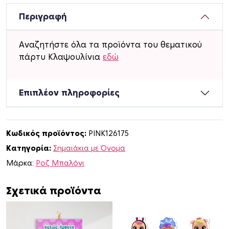
α
ι
Περιγραφή
ά
κ
Αναζητήστε όλα τα προϊόντα του θεματικού
ι
πάρτυ Κλαψουλίνια
εδώ
α
μ
ε
Επιπλέον πληροφορίες
ό
ν
ο
Κωδικός προϊόντος:
PINK126175
μ
Κατηγορία:
Σημαιάκια με Όνομα
α
Κ
Μάρκα:
Ροζ Μπαλόνι
λ
α
Σχετικά προϊόντα
ψ
ο
υ