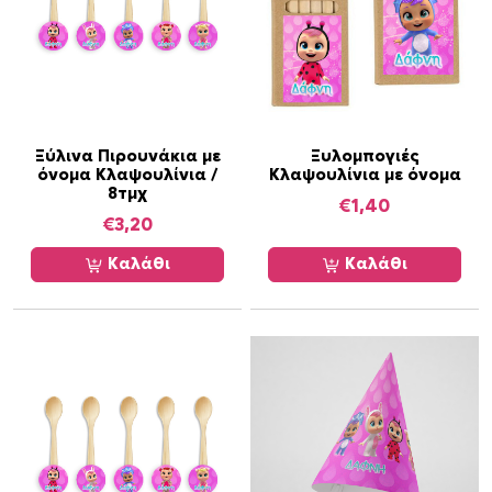
α
Ξύλινα Πιρουνάκια με
Ξυλομπογιές
όνομα Κλαψουλίνια /
Κλαψουλίνια με όνομα
8τμχ
€
1,40
€
3,20
Καλάθι
Καλάθι