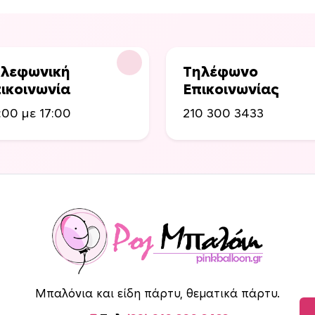
α
λ
λ
α
λεφωνική
Τηλέφωνο
γ
ικοινωνία
Επικοινωνίας
έ
ς
:00 με 17:00
210 300 3433
.
Ο
ι
ε
π
ι
λ
ο
γ
έ
Μπαλόνια και είδη πάρτυ, θεματικά πάρτυ.
ς