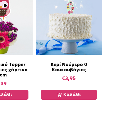
ικό Topper
Κερί Νούμερο 0
ιες χάρτινο
Κουκουβάγιες
0cm
€
3,95
,39
λάθι
Καλάθι