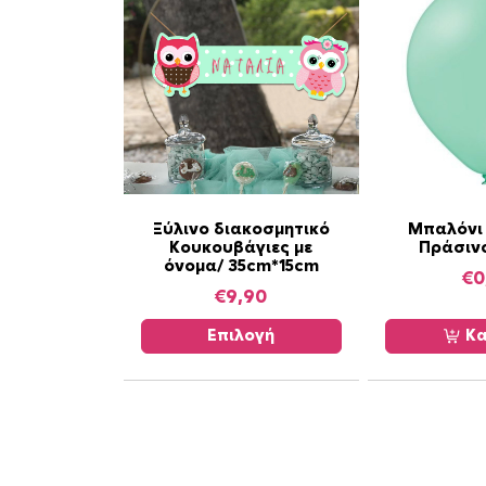
Α
Ξύλινο διακοσμητικό
Μπαλόνι 
Κουκουβάγιες με
Πράσιν
υ
όνομα/ 35cm*15cm
τ
€
0
€
9,90
ό
τ
Επιλογή
Κα
ο
π
ρ
ο
ϊ
ό