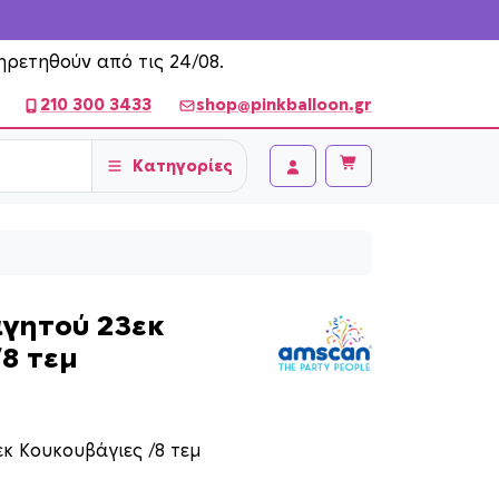
ηρετηθούν από τις 24/08.
210 300 3433
shop@pinkballoon.gr
Κατηγορίες
Cart
Account
αγητού 23εκ
8 τεμ
κ Κουκουβάγιες /8 τεμ