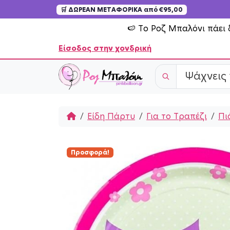
🛒 ΔΩΡΕΑΝ ΜΕΤΑΦΟΡΙΚΑ από €95,00
Skip to content
🍉 Το Ροζ Μπαλόνι πάει 
Είσοδος στην χονδρική
Home
Είδη Πάρτυ
Για το Τραπέζι
Πι
Προσφορά!