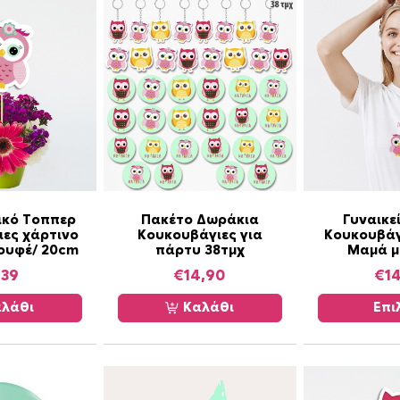
3
.
Α
ικό Τοππερ
Πακέτο Δωράκια
Γυναικεί
ες χάρτινο
Κουκουβάγιες για
Κουκουβάγ
υ
ουφέ/ 20cm
πάρτυ 38τμχ
Μαμά μ
τ
,39
€
14,90
€
1
ό
τ
λάθι
Καλάθι
Επι
ο
π
ρ
ο