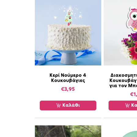
Κερί Νούμερο 4
Διακοσμητ
Κουκουβάγιες
Κουκουβάγι
για τον Μπ
€
3,95
€
1
Καλάθι
Κα