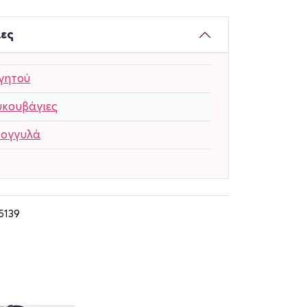
ίες
γητού
υκουβάγιες
ρογγυλά
5139