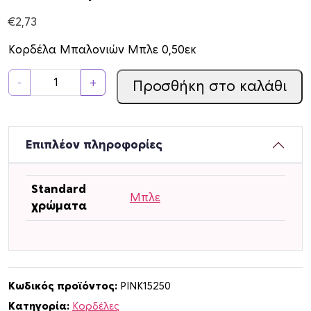
€
2,73
Κορδέλα Μπαλονιών Μπλε 0,50εκ
Κ
-
+
Προσθήκη στο καλάθι
ο
ρ
δ
έ
Επιπλέον πληροφορίες
λ
α
Standard
Μ
Μπλε
χρώματα
π
α
λ
ο
ν
Κωδικός προϊόντος:
PINK15250
ι
Κατηγορία:
Κορδέλες
ώ