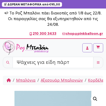
🛒 ΔΩΡΕΑΝ ΜΕΤΑΦΟΡΙΚΑ από €95,00
Skip to content
🍉 Το Ροζ Μπαλόνι πάει διακοπές από 1/8 έως 22/8.
Οι παραγγελίες σας θα εξυπηρετηθούν από τις
24/08.
210 300 3433
shop@pinkballoon.gr
Cart
Account
Home
Μπαλόνια
Αξεσουάρ Μπαλονιών
Κορδέλες