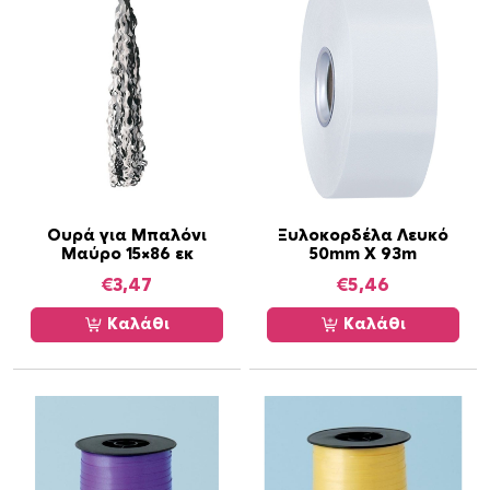
Ουρά για Μπαλόνι
Ξυλοκορδέλα Λευκό
Μαύρο 15×86 εκ
50mm X 93m
€
3,47
€
5,46
Καλάθι
Καλάθι