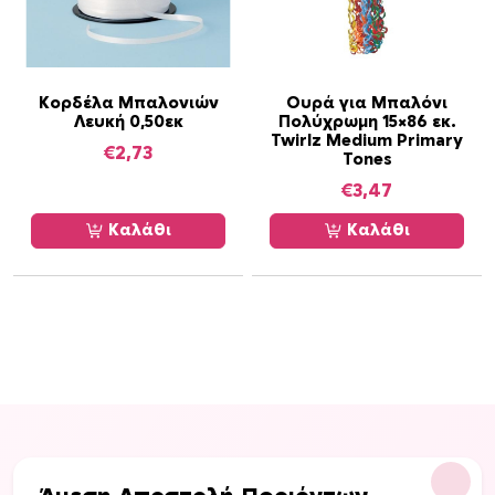
Κορδέλα Μπαλονιών
Ουρά για Μπαλόνι
Λευκή 0,50εκ
Πολύχρωμη 15×86 εκ.
Twirlz Medium Primary
€
2,73
Tones
€
3,47
Καλάθι
Καλάθι