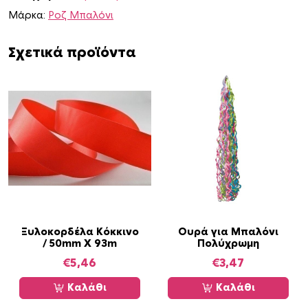
Μάρκα:
Ροζ Μπαλόνι
ν
Μ
π
Σχετικά προϊόντα
λ
ε
0
,
5
0
ε
κ
π
ο
σ
Ξυλοκορδέλα Κόκκινο
Ουρά για Μπαλόνι
/ 50mm X 93m
Πολύχρωμη
ό
€
5,46
€
3,47
τ
η
Καλάθι
Καλάθι
τ