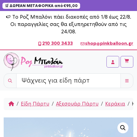
🛒 ΔΩΡΕΑΝ ΜΕΤΑΦΟΡΙΚΑ από €95,00
Skip to content
🍉 Το Ροζ Μπαλόνι πάει διακοπές από 1/8 έως 22/8.
Οι παραγγελίες σας θα εξυπηρετηθούν από τις
24/08.
210 300 3433
shop@pinkballoon.gr
Cart
Account
Home
Είδη Πάρτυ
Αξεσουάρ Πάρτυ
Κεράκια
Κ