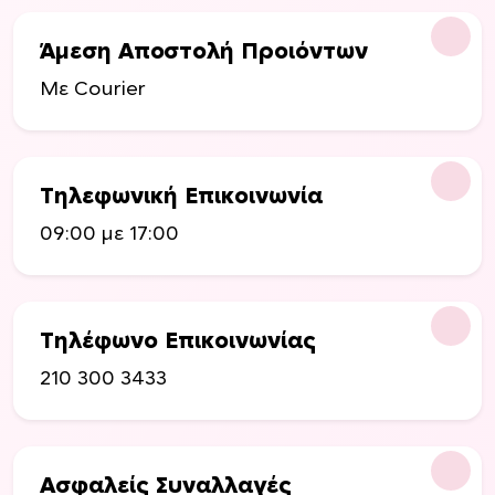
χ
ε
Άμεση Αποστολή Προιόντων
ι
Με Courier
π
ο
λ
λ
Τηλεφωνική Επικοινωνία
α
π
09:00 με 17:00
λ
έ
ς
π
Τηλέφωνο Επικοινωνίας
α
210 300 3433
ρ
α
λ
λ
Ασφαλείς Συναλλαγές
α