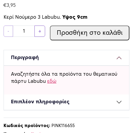
€
3,95
Κερί Νούμερο 3 Labubu.
Υψος 9cm
Κ
-
+
Προσθήκη στο καλάθι
ε
ρ
ί
Ν
Περιγραφή
ο
ύ
Αναζητήστε όλα τα προϊόντα του θεματικού
μ
πάρτυ Labubu
εδώ
ε
ρ
ο
Επιπλέον πληροφορίες
3
L
a
Κωδικός προϊόντος:
PINK116655
b