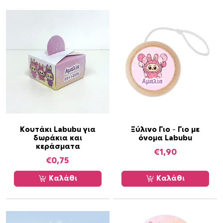
Κουτάκι Labubu για
Ξύλινο Γιο – Γιο με
δωράκια και
όνομα Labubu
κεράσματα
€
1,90
€
0,75
Καλάθι
Καλάθι