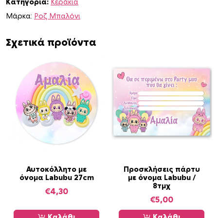
Κατηγορία:
Κεράκια
u
b
Μάρκα:
Ροζ Μπαλόνι
u
π
Σχετικά προϊόντα
ο
σ
ό
τ
η
τ
α
Αυτοκόλλητο με
Προσκλήσεις πάρτυ
όνομα Labubu 27cm
με όνομα Labubu /
8τμχ
€
4,30
€
5,00
Καλάθι
Καλάθι