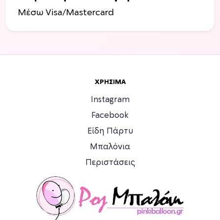
γ
Μέσω Visa/Mastercard
έ
ς
.
Ο
ι
ε
ΧΡΉΣΙΜΑ
π
Instagram
ι
Facebook
λ
ο
Είδη Πάρτυ
γ
Μπαλόνια
έ
Περιστάσεις
ς
μ
π
ο
ρ