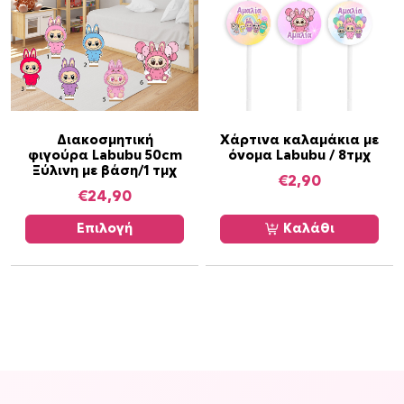
Α
Διακοσμητική
Χάρτινα καλαμάκια με
φιγούρα Labubu 50cm
όνομα Labubu / 8τμχ
υ
Ξύλινη με βάση/1 τμχ
τ
€
2,90
€
24,90
ό
τ
Επιλογή
Καλάθι
ο
π
ρ
ο
ϊ
ό
ν
έ