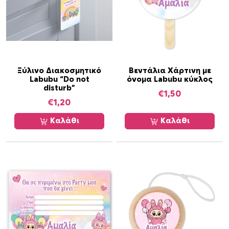
ρ
τ
υ
3
8
τ
Ξύλινο Διακοσμητικό
Βεντάλια Χάρτινη με
Labubu “Do not
όνομα Labubu κύκλος
μ
disturb”
χ
€
1,50
€
1,20
π
ο
Καλάθι
Καλάθι
σ
ό
τ
η
τ
α