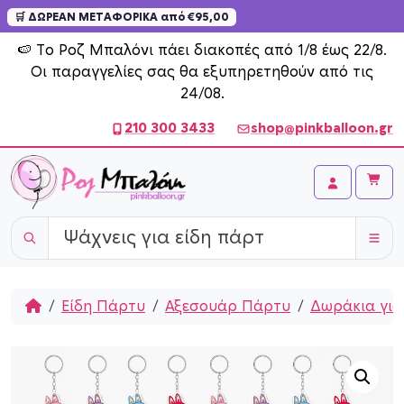
🛒 ΔΩΡΕΑΝ ΜΕΤΑΦΟΡΙΚΑ από €95,00
Skip to content
🍉 Το Ροζ Μπαλόνι πάει διακοπές από 1/8 έως 22/8.
Οι παραγγελίες σας θα εξυπηρετηθούν από τις
24/08.
210 300 3433
shop@pinkballoon.gr
Cart
Account
Home
Είδη Πάρτυ
Αξεσουάρ Πάρτυ
Δωράκια γι