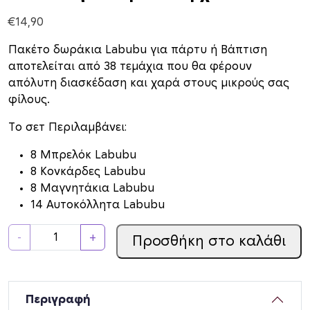
€
14,90
Πακέτο δωράκια Labubu για πάρτυ ή Βάπτιση
αποτελείται από 38 τεμάχια που θα φέρουν
απόλυτη διασκέδαση και χαρά στους μικρούς σας
φίλους.
Το σετ Περιλαμβάνει:
8 Μπρελόκ Labubu
8 Κονκάρδες Labubu
8 Μαγνητάκια Labubu
14 Αυτοκόλλητα Labubu
Π
-
+
Προσθήκη στο καλάθι
α
κ
έ
τ
Περιγραφή