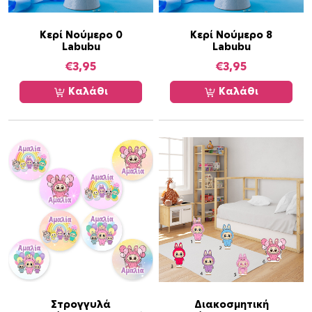
Κερί Νούμερο 0
Κερί Νούμερο 8
Labubu
Labubu
€
3,95
€
3,95
Καλάθι
Καλάθι
Α
Στρογγυλά
Διακοσμητική