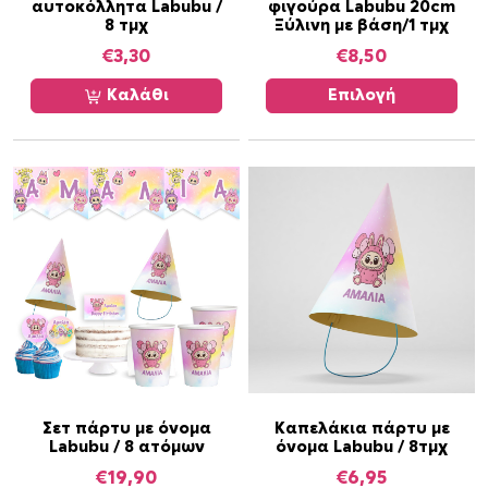
αυτοκόλλητα Labubu /
φιγούρα Labubu 20cm
υ
8 τμχ
Ξύλινη με βάση/1 τμχ
τ
€
3,30
€
8,50
ό
τ
Καλάθι
Επιλογή
ο
π
ρ
ο
ϊ
ό
ν
έ
χ
ε
ι
π
ο
Σετ πάρτυ με όνομα
Καπελάκια πάρτυ με
Labubu / 8 ατόμων
όνομα Labubu / 8τμχ
λ
€
19,90
€
6,95
λ