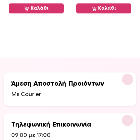
α
Καλάθι
Καλάθι
π
λ
έ
ς
π
α
ρ
α
λ
λ
Άμεση Αποστολή Προιόντων
α
Με Courier
γ
έ
ς
.
Τηλεφωνική Επικοινωνία
Ο
ι
09:00 με 17:00