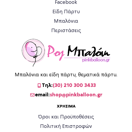
Facebook
ι
λ
Είδη Πάρτυ
ε
Μπαλόνια
γ
Περιστάσεις
ο
ύ
ν
σ
τ
η
σ
Μπαλόνια και είδη πάρτυ, θεματικά πάρτυ.
ε
Τηλ:
(30) 210 300 3433
λ
ί
email:
shop@pinkballoon.gr
δ
ΧΡΉΣΙΜΑ
α
τ
Όροι και Προϋποθέσεις
ο
Πολιτική Επιστροφών
υ