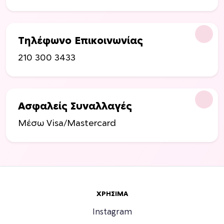
ε
π
ι
λ
Τηλέφωνο Επικοινωνίας
ο
210 300 3433
γ
έ
ς
μ
Ασφαλείς Συναλλαγές
π
ο
Μέσω Visa/Mastercard
ρ
ο
ύ
ν
ν
α
ΧΡΉΣΙΜΑ
ε
Instagram
π