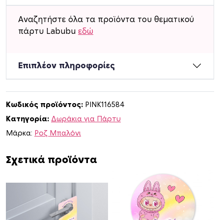
ο
Δ
Αναζητήστε όλα τα προϊόντα του θεματικού
ω
πάρτυ Labubu
εδώ
ρ
ά
κ
Επιπλέον πληροφορίες
ι
α
L
Κωδικός προϊόντος:
PINK116584
a
Κατηγορία:
Δωράκια για Πάρτυ
b
u
Μάρκα:
Ροζ Μπαλόνι
b
u
Σχετικά προϊόντα
γ
ι
α
π
ά