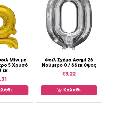
οιλ Μίνι με
Φοιλ Σχήμα Ασημί 26
ερο 5 Χρυσό
Νούμερο 0 / 66εκ ύψος
8 εκ
€
3,22
,31
λάθι
Καλάθι