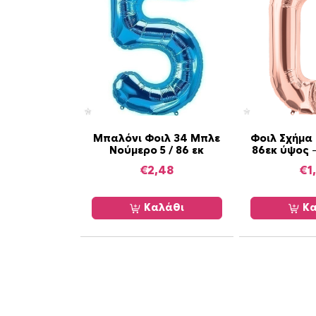
Μπαλόνι Φοιλ 34 Μπλε
Φοιλ Σχήμα 
Νούμερο 5 / 86 εκ
86εκ ύψος 
€
2,48
€
1
Καλάθι
Κα