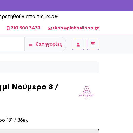
ηρετηθούν από τις 24/08.
210 300 3433
shop@pinkballoon.gr
Κατηγορίες
Cart
Account
μί Νούμερο 8 /
ο “8” / 86εκ