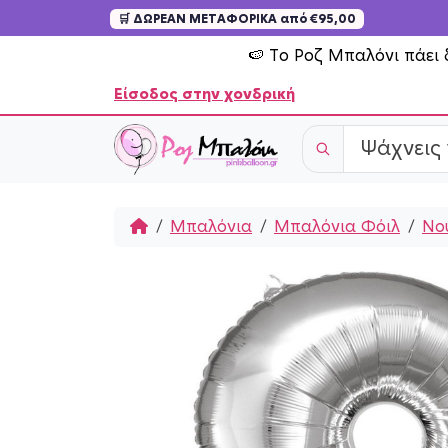
🛒 ΔΩΡΕΑΝ ΜΕΤΑΦΟΡΙΚΑ από €95,00
Skip to content
🍉 Το Ροζ Μπαλόνι πάει 
Είσοδος στην χονδρική
Home
Μπαλόνια
Μπαλόνια Φόιλ
Νο