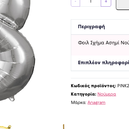
-
+
ο
ι
λ
Σ
Περιγραφή
χ
ή
Φοιλ Σχήμα Ασημί Νού
μ
α
Α
Επιπλέον πληροφορ
σ
η
μ
Κωδικός προϊόντος:
PINK2
ί
Κατηγορία:
Νούμερα
Ν
ο
Μάρκα:
Anagram
ύ
μ
ε