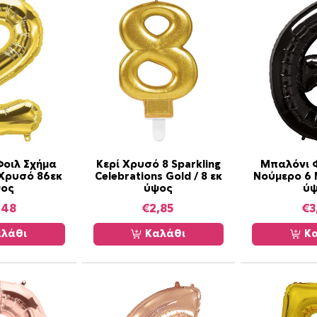
ρ
ο
8
/
8
6
ε
κ
π
ο
οιλ Σχήμα
Κερί Χρυσό 8 Sparkling
Μπαλόνι 
σ
Χρυσό 86εκ
Celebrations Gold / 8 εκ
Νούμερο 6
ος
ύψος
ύ
ό
τ
,48
€
2,85
€
3
η
λάθι
Καλάθι
Κα
τ
α