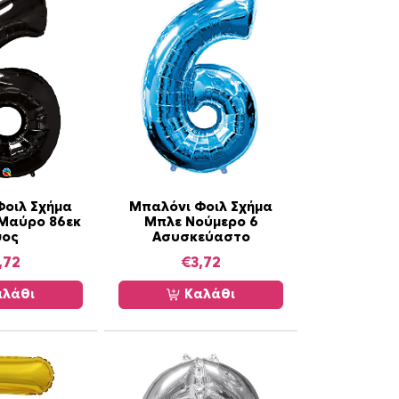
Φοιλ Σχήμα
Μπαλόνι Φοιλ Σχήμα
 Μαύρο 86εκ
Μπλε Νούμερο 6
ψος
Ασυσκεύαστο
,72
€
3,72
λάθι
Καλάθι