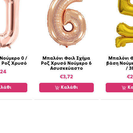
Νούμερο 0 /
Μπαλόνι Φοιλ Σχήμα
Μπαλόνι Φ
– Ροζ Χρυσό
Ροζ Χρυσό Νούμερο 6
βάση Νούμ
Ασυσκεύαστο
/ 3
,24
€
3,72
€
2
λάθι
Καλάθι
Κα