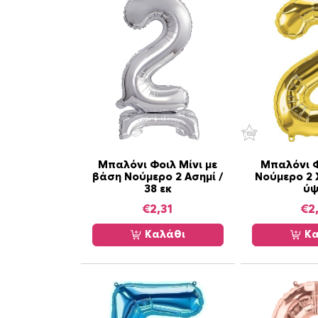
Μπαλόνι Φοιλ Μίνι με
Μπαλόνι Φ
βάση Νούμερο 2 Ασημί /
Νούμερο 2 
38 εκ
ύψ
€
2,31
€
2
Καλάθι
Κα