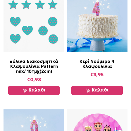
λ
α
ψ
ο
υ
λ
ί
ν
ι
Ξύλινα διακοσμητικά
Κερί Νούμερο 4
Κλαψουλίνια Pattern
Κλαψουλίνια
α
mix/ 10τμχ(2cm)
/
€
3,95
€
0,98
8
τ
Καλάθι
Καλάθι
μ
χ
π
ο
σ
ό