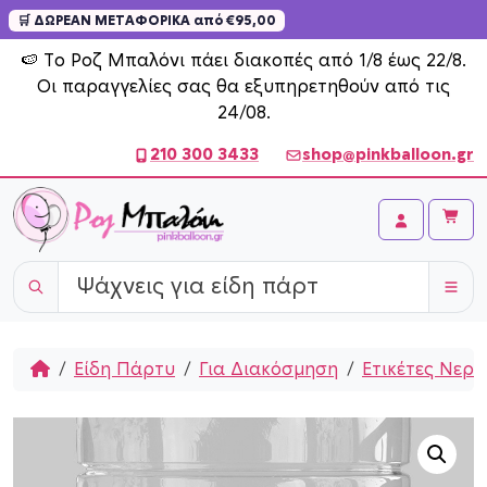
🛒 ΔΩΡΕΑΝ ΜΕΤΑΦΟΡΙΚΑ από €95,00
Skip to content
🍉 Το Ροζ Μπαλόνι πάει διακοπές από 1/8 έως 22/8.
Οι παραγγελίες σας θα εξυπηρετηθούν από τις
24/08.
210 300 3433
shop@pinkballoon.gr
Cart
Account
Home
Είδη Πάρτυ
Για Διακόσμηση
Ετικέτες Νερο