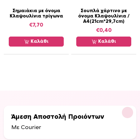
Σημαιάκια με όνομα
Σουπλά χάρτινο με
Κλαψουλίνια τρίγωνα
όνομα Κλαψουλίνια /
Α4(21cm*29,7cm)
€
7,70
€
0,40
Καλάθι
Καλάθι
Άμεση Αποστολή Προιόντων
Με Courier