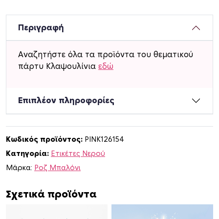
ι
κ
έ
Περιγραφή
τ
ε
Αναζητήστε όλα τα προϊόντα του θεματικού
ς
πάρτυ Κλαψουλίνια
εδώ
ν
ε
ρ
Επιπλέον πληροφορίες
ο
ύ
μ
Κωδικός προϊόντος:
PINK126154
ε
Κατηγορία:
Ετικέτες Νερού
ό
ν
Μάρκα:
Ροζ Μπαλόνι
ο
μ
Σχετικά προϊόντα
α
Κ