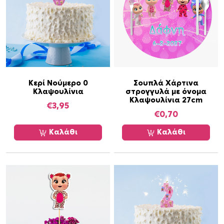
τ
η
τ
α
Κερί Νούμερο 0
Σουπλά Χάρτινα
Κλαψουλίνια
στρογγυλά με όνομα
Κλαψουλίνια 27cm
€
3,95
€
0,70
Καλάθι
Καλάθι