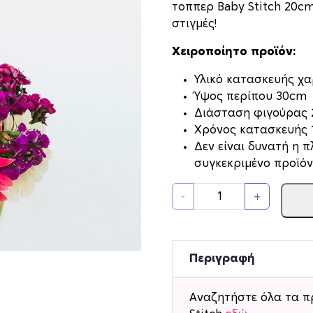
τοππερ Baby Stitch 20c
στιγμές!
Χειροποίητο προϊόν:
Υλικό κατασκευής χαρ
Ύψος περίπου 30cm
Διάσταση φιγούρας
Xρόνος κατασκευής 1
Δεν είναι δυνατή η 
συγκεκριμένο προϊόν
Δ
-
+
ι
α
κ
ο
Περιγραφή
σ
μ
Αναζητήστε όλα τα π
η