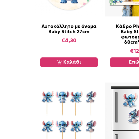
Α
Αυτοκόλλητο με όνομα
Κάδρο Ph
Baby Stitch 27cm
Baby St
υ
φωτογρ
τ
€
4,30
60cm
ό
€
12
τ
ο
Καλάθι
Επι
π
ρ
ο
ϊ
ό
ν
έ
χ
ε
ι