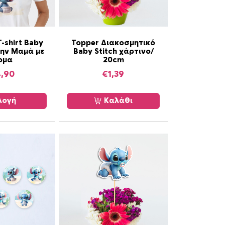
T-shirt Baby
Topper Διακοσμητικό
 την Μαμά με
Baby Stitch χάρτινο/
ομα
20cm
4,90
€
1,39
λογή
Καλάθι