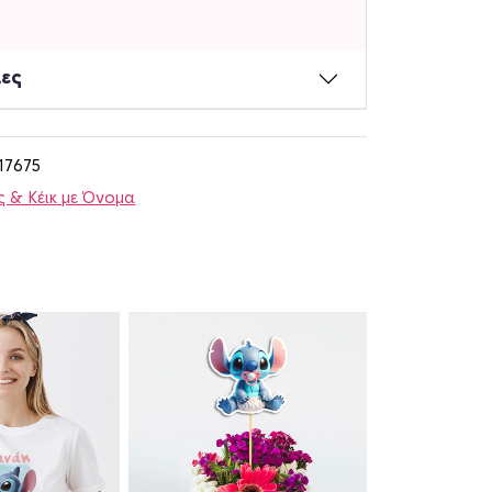
ίες
17675
 & Κέικ με Όνομα