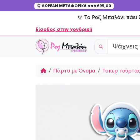
🛒 ΔΩΡΕΑΝ ΜΕΤΑΦΟΡΙΚΑ από €95,00
Skip to content
🍉 Το Ροζ Μπαλόνι πάει 
Είσοδος στην χονδρική
Home
Πάρτυ με Όνομα
Τοπερ τούρτας