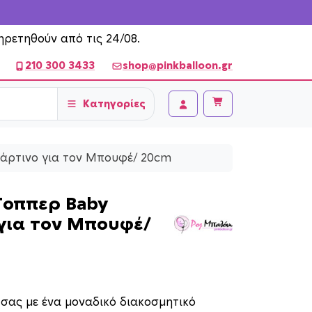
ηρετηθούν από τις 24/08.
210 300 3433
shop@pinkballoon.gr
Κατηγορίες
Cart
Account
χάρτινο για τον Μπουφέ/ 20cm
Τοππερ Baby
 για τον Μπουφέ/
 σας με ένα μοναδικό διακοσμητικό