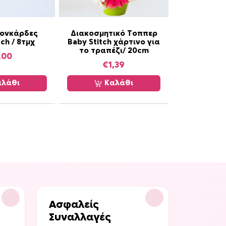
Κονκάρδες
Διακοσμητικό Τοππερ
tch / 8τμχ
Baby Stitch χάρτινο για
το τραπέζι/ 20cm
,00
€
1,39
λάθι
Καλάθι
Ασφαλείς
Συναλλαγές