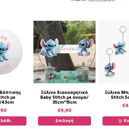
S
t
i
t
c
h
γ
ι
α
φ
ω
τ
ο
Α
γ
Βάπτισης
Ξύλινο διακοσμητικό
Ξύλινα Μπ
itch με
Baby Stitch με όνομα/
Stitch 
υ
ρ
/43cm
35cm*15cm
τ
α
€
4
,90
€
9,90
ό
φ
τ
ί
λάθι
Επιλογή
Κα
ο
ε