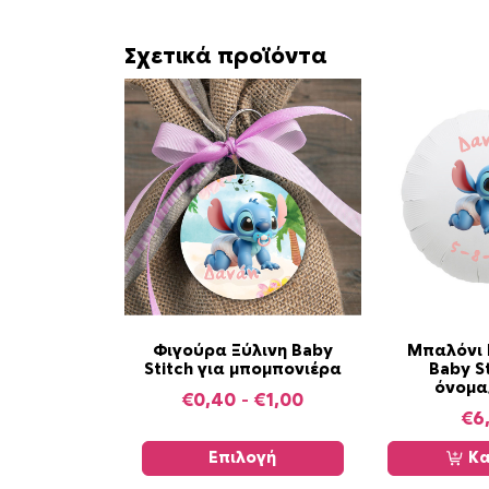
Σχετικά προϊόντα
Α
Φιγούρα Ξύλινη Baby
Μπαλόνι 
Stitch για μπομπονιέρα
Baby St
υ
όνομα
τ
P
€
0,40
–
€
1,00
€
6
ό
r
τ
i
Επιλογή
Κα
ο
c