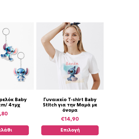
Α
ρελόκ Baby
Γυναικείο T-shirt Baby
5cm/ 4τμχ
Stitch για την Μαμά με
υ
όνομα
τ
,80
€
14,90
ό
τ
λάθι
Επιλογή
ο