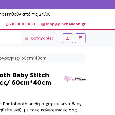
ηρετηθούν από τις 24/08.
210 300 3433
shop@pinkballoon.gr
Κατηγορίες
Cart
Account
τογραφίες/ 60cm*40cm
th Baby Stitch
ες/ 60cm*40cm
 Photobooth με θέμα χαριτωμένα Baby
ηθείτε μαζί με τους καλεσμένους σας.