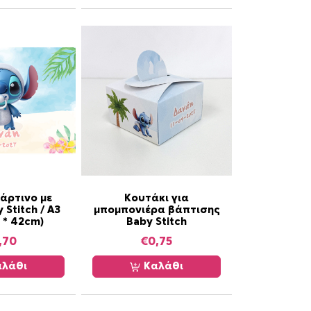
π
ρ
ο
ϊ
ό
ν
έ
χ
ε
ι
π
ο
άρτινο με
Κουτάκι για
λ
 Stitch / Α3
μπομπονιέρα βάπτισης
 * 42cm)
Baby Stitch
λ
α
,70
€
0,75
π
λάθι
Καλάθι
λ
έ
ς