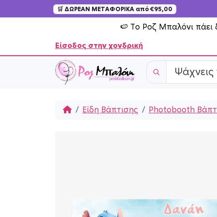
🛒 ΔΩΡΕΑΝ ΜΕΤΑΦΟΡΙΚΑ από €95,00
Skip to content
🍉 Το Ροζ Μπαλόνι πάει 
Είσοδος στην χονδρική
Home
Είδη Βάπτισης
Photobooth Βάπτ