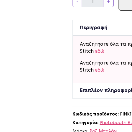
-
+
ά
δ
ρ
ο
Περιγραφή
P
h
Αναζητήστε όλα τα π
o
Stitch
εδώ
t
o
Αναζητήστε όλα τα π
b
Stitch
εδώ
o
o
Επιπλέον πληροφορ
t
h
B
a
Κωδικός προϊόντος:
PINK1
b
Κατηγορία:
Photobooth Β
y
Μάρκα:
Ροζ Μπαλόνι