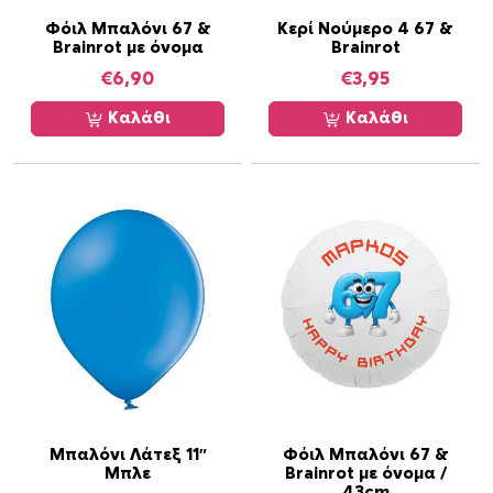
/
Φόιλ Μπαλόνι 67 &
Κερί Νούμερο 4 67 &
Brainrot με όνομα
Brainrot
8
τ
€
6,90
€
3,95
μ
Καλάθι
Καλάθι
χ
π
ο
σ
ό
τ
η
τ
α
Μπαλόνι Λάτεξ 11″
Φόιλ Μπαλόνι 67 &
Μπλε
Brainrot με όνομα /
43cm