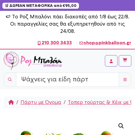
🛒 ΔΩΡΕΑΝ ΜΕΤΑΦΟΡΙΚΑ από €95,00
Skip to content
🍉 Το Ροζ Μπαλόνι πάει διακοπές από 1/8 έως 22/8.
Οι παραγγελίες σας θα εξυπηρετηθούν από τις
24/08.
210 300 3433
shop@pinkballoon.gr
Cart
Account
Home
Πάρτυ με Όνομα
Τοπερ τούρτας & Κέικ με 