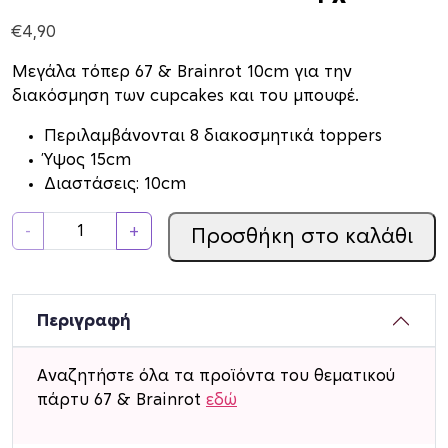
€
4,90
Μεγάλα τόπερ 67 & Brainrot 10cm για την
διακόσμηση των cupcakes και του μπουφέ.
Περιλαμβάνονται 8 διακοσμητικά toppers
Ύψος 15cm
Διαστάσεις: 10cm
C
-
+
Προσθήκη στο καλάθι
u
p
c
a
Περιγραφή
k
e
Αναζητήστε όλα τα προϊόντα του θεματικού
t
πάρτυ 67 & Brainrot
εδώ
o
p