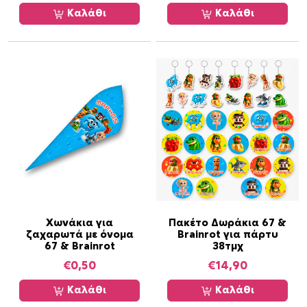
Καλάθι
Καλάθι
Χωνάκια για
Πακέτο Δωράκια 67 &
ζαχαρωτά με όνομα
Brainrot για πάρτυ
67 & Brainrot
38τμχ
€
0,50
€
14,90
Καλάθι
Καλάθι