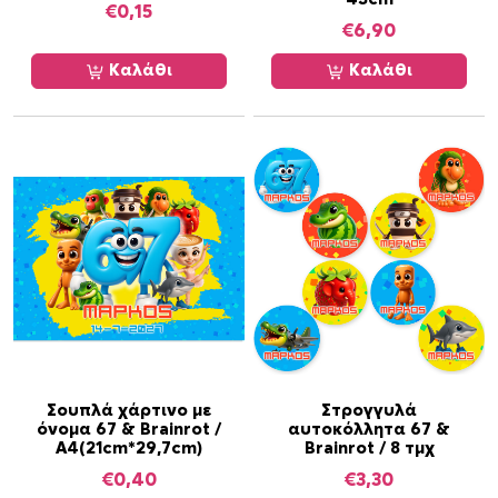
€
0,15
€
6,90
Καλάθι
Καλάθι
Σουπλά χάρτινο με
Στρογγυλά
όνομα 67 & Brainrot /
αυτοκόλλητα 67 &
Α4(21cm*29,7cm)
Brainrot / 8 τμχ
€
0,40
€
3,30