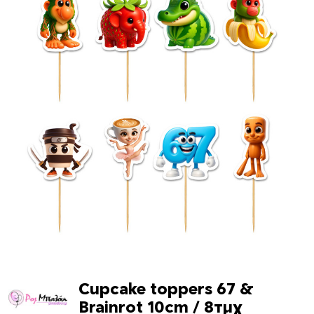
Cupcake toppers 67 &
Brainrot 10cm / 8τμχ