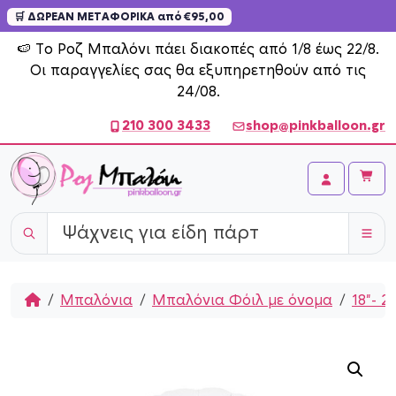
🛒 ΔΩΡΕΑΝ ΜΕΤΑΦΟΡΙΚΑ από €95,00
Skip to content
🍉 Το Ροζ Μπαλόνι πάει διακοπές από 1/8 έως 22/8.
Οι παραγγελίες σας θα εξυπηρετηθούν από τις
24/08.
210 300 3433
shop@pinkballoon.gr
Cart
Account
Home
Μπαλόνια
Μπαλόνια Φόιλ με όνομα
18"- 2