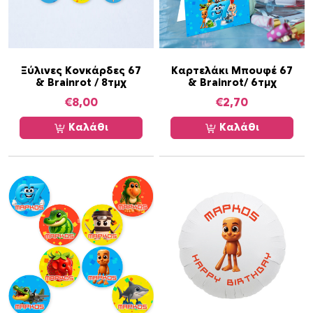
σ
ό
τ
η
Ξύλινες Κονκάρδες 67
Καρτελάκι Μπουφέ 67
τ
& Brainrot / 8τμχ
& Brainrot/ 6τμχ
α
€
8,00
€
2,70
Καλάθι
Καλάθι