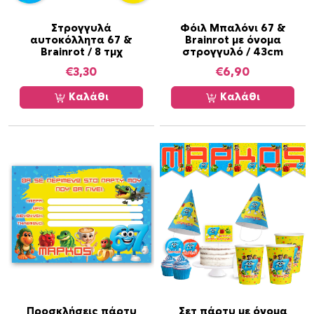
Στρογγυλά
Φόιλ Μπαλόνι 67 &
αυτοκόλλητα 67 &
Brainrot με όνομα
Brainrot / 8 τμχ
στρογγυλό / 43cm
€
3,30
€
6,90
Καλάθι
Καλάθι
Προσκλήσεις πάρτυ
Σετ πάρτυ με όνομα