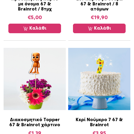
με όνομα 67 &
67 & Brainrot / 8
Brainrot / 8τμχ
ατόμων
€
5,00
€
19,90
Καλάθι
Καλάθι
Διακοσμητικό Topper
Κερί Νούμερο 7 67 &
67 & Brainrot χάρτινο
Brainrot
€
1,39
€
3,95