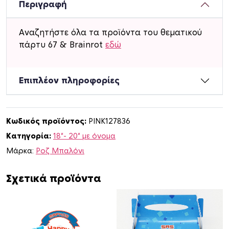
Μ
Περιγραφή
π
α
Αναζητήστε όλα τα προϊόντα του θεματικού
λ
πάρτυ 67 & Brainrot
εδώ
ό
ν
ι
Επιπλέον πληροφορίες
6
7
&
Κωδικός προϊόντος:
PINK127836
B
Κατηγορία:
18"- 20" με όνομα
r
a
Μάρκα:
Ροζ Μπαλόνι
i
n
Σχετικά προϊόντα
r
o
t
μ