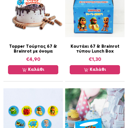
ε
ό
ν
ο
μ
α
κ
Topper Τούρτας 67 &
Κουτάκι 67 & Brainrot
Brainrot με όνομα
τύπου Lunch Box
ύ
κ
€
4,90
€
1,30
λ
Καλάθι
Καλάθι
ο
ς
/
4
3
c
m
π
ο