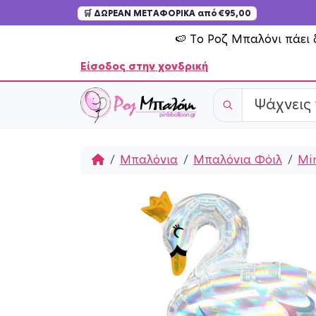
🛒 ΔΩΡΕΑΝ ΜΕΤΑΦΟΡΙΚΑ από €95,00
Skip to content
🍉 Το Ροζ Μπαλόνι πάει 
Είσοδος στην χονδρική
Home
Μπαλόνια
Μπαλόνια Φόιλ
Min