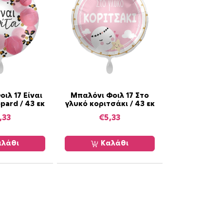
ιλ 17 Είναι
Μπαλόνι Φοιλ 17 Στο
pard / 43 εκ
γλυκό κοριτσάκι / 43 εκ
,33
€
5,33
λάθι
Καλάθι