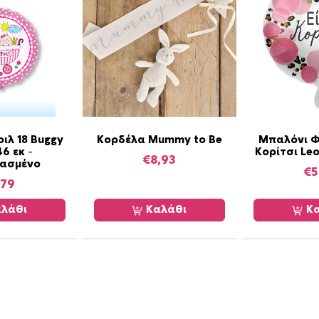
π
ο
σ
ό
τ
η
τ
α
ιλ 18 Buggy
Κορδέλα Mummy to Be
Μπαλόνι Φο
46 εκ –
Κορίτσι Leo
€
8,93
ασμένο
€
5
,79
λάθι
Καλάθι
Κα