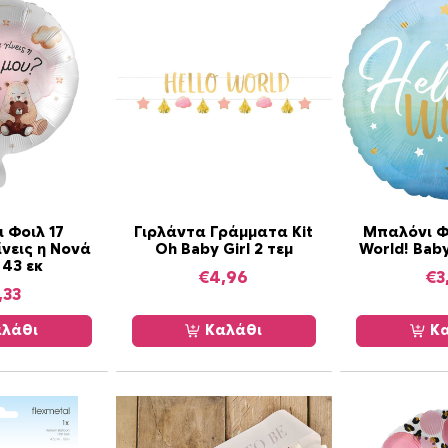
i
d
e
s
c
e
n
t
S
w
 Φοιλ 17
Γιρλάντα Γράμματα Kit
Μπαλόνι Φο
a
ίνεις η Νονά
Oh Baby Girl 2 τεμ
World! Baby
 43 εκ
n
€
4,96
€
3
-
,33
Κ
λάθι
Καλάθι
Κα
ύ
κ
ν
ο
ς