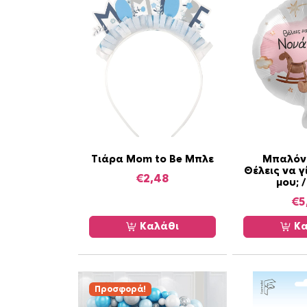
Τιάρα Mom to Be Μπλε
Μπαλόνι
Θέλεις να γ
€
2,48
μου; /
€
5
Καλάθι
Κα
Προσφορά!