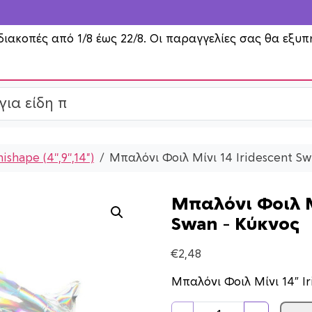
διακοπές από 1/8 έως 22/8. Οι παραγγελίες σας θα εξυπ
ishape (4'',9'',14")
Μπαλόνι Φοιλ Μίνι 14 Iridescent Sw
Μπαλόνι Φοιλ Μ
Swan – Κύκνος
€
2,48
Μπαλόνι Φοιλ Μίνι 14″ I
Μ