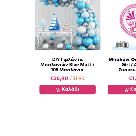
DIY Γιρλάντα
Μπαλόνι Φο
Μπαλονιών Blue Matt /
Girl / 
105 Μπαλόνια
Συσκευ
O
Η
€
36,90
€
31,90
€
1
r
τ
Καλάθι
Κα
i
ρ
g
έ
i
χ
n
ο
a
υ
l
σ