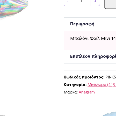
-
+
π
α
λ
ό
Περιγραφή
ν
ι
Μπαλόνι Φοιλ Μίνι 14
Φ
ο
ι
Επιπλέον πληροφορ
λ
Μ
ί
Κωδικός προϊόντος:
PINK5
ν
Κατηγορία:
Minishape (4'',9'
ι
1
Μάρκα:
Anagram
4
I
r