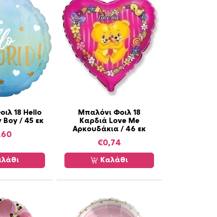
ιλ 18 Hello
Μπαλόνι Φοιλ 18
 Boy / 45 εκ
Καρδιά Love Me
Αρκουδάκια / 46 εκ
,60
€
0,74
λάθι
Καλάθι