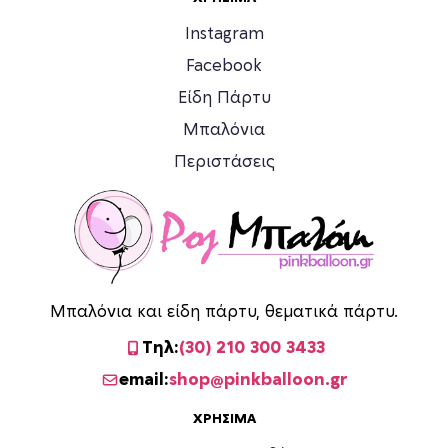
α
α
Instagram
τ
τ
Facebook
ο
ο
υ
υ
Είδη Πάρτυ
π
π
Μπαλόνια
ρ
ρ
Περιστάσεις
ο
ο
ϊ
ϊ
ό
ό
ν
ν
τ
τ
ο
ο
ς
ς
Μπαλόνια και είδη πάρτυ, θεματικά πάρτυ.
Τηλ:
(30) 210 300 3433
email:
shop@pinkballoon.gr
ΧΡΉΣΙΜΑ