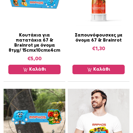
χ
σ
ε
ό
ι
τ
π
η
ο
τ
Κουτάκια για
Σαπουνόφουσκες με
πατατάκια 67 &
όνομα 67 & Brainrot
λ
α
Brainrot με όνομα
€
1,30
λ
8τμχ/ 15cmx10cmx4cm
α
€
5,00
π
Καλάθι
Καλάθι
λ
έ
ς
π
α
ρ
α
λ
λ