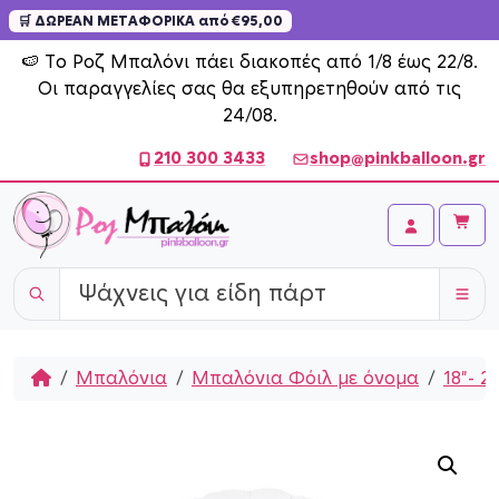
🛒 ΔΩΡΕΑΝ ΜΕΤΑΦΟΡΙΚΑ από €95,00
Skip to content
🍉 Το Ροζ Μπαλόνι πάει διακοπές από 1/8 έως 22/8.
Οι παραγγελίες σας θα εξυπηρετηθούν από τις
24/08.
210 300 3433
shop@pinkballoon.gr
Cart
Account
Home
Μπαλόνια
Μπαλόνια Φόιλ με όνομα
18"- 2