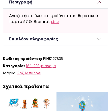
ό
Περιγραφή
ν
ι
Αναζητήστε όλα τα προϊόντα του θεματικού
Φ
πάρτυ 67 & Brainrot
εδώ
ό
ι
λ
Επιπλέον πληροφορίες
6
7
&
Κωδικός προϊόντος:
PINK127835
B
Κατηγορία:
18"- 20" με όνομα
r
a
Μάρκα:
Ροζ Μπαλόνι
i
n
Σχετικά προϊόντα
r
o
t
μ