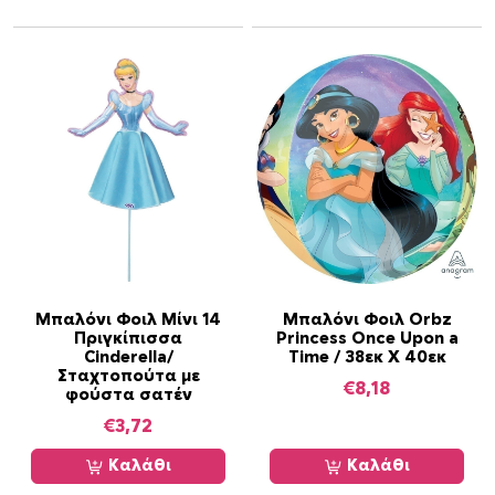
ό
τ
η
τ
α
Μπαλόνι Φοιλ Μίνι 14
Μπαλόνι Φοιλ Orbz
Πριγκίπισσα
Princess Once Upon a
Cinderella/
Time / 38εκ Χ 40εκ
Σταχτοπούτα με
€
8,18
φούστα σατέν
€
3,72
Καλάθι
Καλάθι