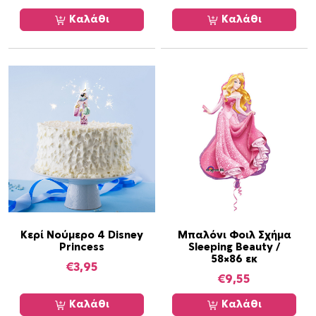
4
Καλάθι
Καλάθι
3
ε
κ
Π
ρ
ι
γ
κ
ί
π
ι
σ
σ
Κερί Νούμερο 4 Disney
Μπαλόνι Φοιλ Σχήμα
Princess
Sleeping Beauty /
α
58×86 εκ
π
€
3,95
€
9,55
ο
σ
Καλάθι
Καλάθι