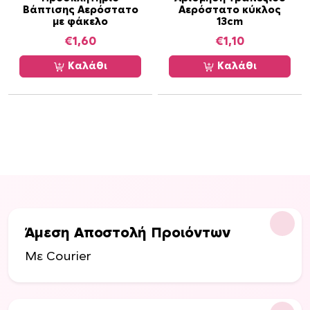
Βάπτισης Αερόστατο
Αερόστατο κύκλος
ί
με φάκελο
13cm
δ
€
1,60
€
1,10
α
τ
Καλάθι
Καλάθι
ο
υ
π
ρ
ο
ϊ
ό
ν
τ
ο
Άμεση Αποστολή Προιόντων
ς
Με Courier