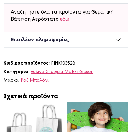
τ
α
Αναζητήστε όλα τα προϊόντα για Θεματική
τ
Βάπτιση Αερόστατο
εδώ
ο
Φ
ι
Επιπλέον πληροφορίες
γ
ο
ύ
Κωδικός προϊόντος:
PINK103528
ρ
Κατηγορία:
Ξύλινα Στοιχεία Με Εκτύπωση
α
Ξ
Μάρκα:
Ροζ Μπαλόνι
ύ
λ
Σχετικά προϊόντα
ι
ν
η
γ
ι