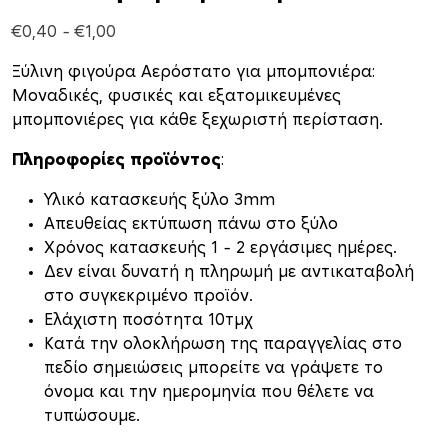
P
€
0,40
–
€
1,00
r
Ξύλινη φιγούρα Αερόστατο για μπομπονιέρα:
i
Μοναδικές, φυσικές και εξατομικευμένες
c
μπομπονιέρες για κάθε ξεχωριστή περίσταση.
e
r
Πληροφορίες προϊόντος
:
a
n
Υλικό κατασκευής ξύλο 3mm
g
Απευθείας εκτύπωση πάνω στο ξύλο
e
Xρόνος κατασκευής 1 – 2 εργάσιμες ημέρες.
:
Δεν είναι δυνατή η πληρωμή με αντικαταβολή
€
στο συγκεκριμένο προϊόν.
0
Ελάχιστη ποσότητα 10τμχ
,
Κατά την ολοκλήρωση της παραγγελίας στο
4
πεδίο σημειώσεις μπορείτε να γράψετε το
0
όνομα και την ημερομηνία που θέλετε να
t
τυπώσουμε.
h