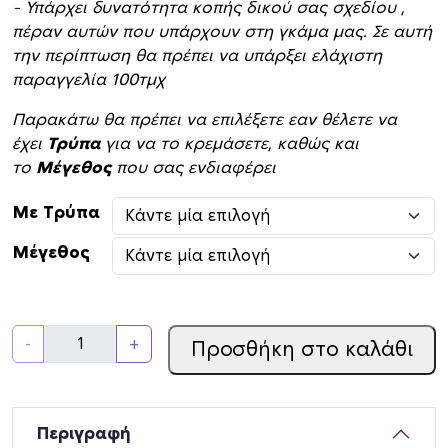
– Υπάρχει δυνατότητα κοπής δικού σας σχεδίου ,
r
πέραν αυτών που υπάρχουν στη γκάμα μας. Σε αυτή
o
την περίπτωση θα πρέπει να υπάρξει ελάχιστη
u
παραγγελία 100τμχ
g
h
Παρακάτω θα πρέπει να επιλέξετε εαν θέλετε να
€
έχει
Τρύπα
για να το κρεμάσετε, καθώς και
1
το
Μέγεθος
που σας ενδιαφέρει
,
0
Με Τρύπα
0
Μέγεθος
Α
-
+
Προσθήκη στο καλάθι
ε
ρ
ό
σ
Περιγραφή