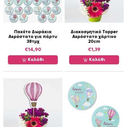
τ
ε
α
ι
π
ο
Πακέτο Δωράκια
Διακοσμητικό Topper
λ
Αερόστατο για πάρτυ
Αερόστατο χάρτινο
λ
38τμχ
20cm
α
€
14,90
€
1,39
π
Καλάθι
Καλάθι
λ
έ
ς
π
α
ρ
α
λ
λ
α