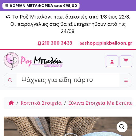
🛒 ΔΩΡΕΑΝ ΜΕΤΑΦΟΡΙΚΑ από €95,00
Skip to content
🍉 Το Ροζ Μπαλόνι πάει διακοπές από 1/8 έως 22/8.
Οι παραγγελίες σας θα εξυπηρετηθούν από τις
24/08.
210 300 3433
shop@pinkballoon.gr
Cart
Account
Home
Κοπτικά Στοιχεία
Ξύλινα Στοιχεία Με Εκτύπω