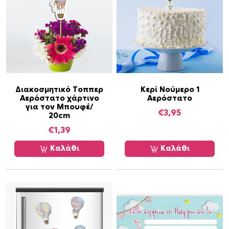
μ
χ
/
1
5
c
m
x
Διακοσμητικό Τοππερ
Κερί Νούμερο 1
1
Αερόστατο χάρτινο
Αερόστατο
για τον Μπουφέ/
0
€
3,95
20cm
c
€
1,39
m
x
Καλάθι
Καλάθι
4
c
m
π
ο
σ