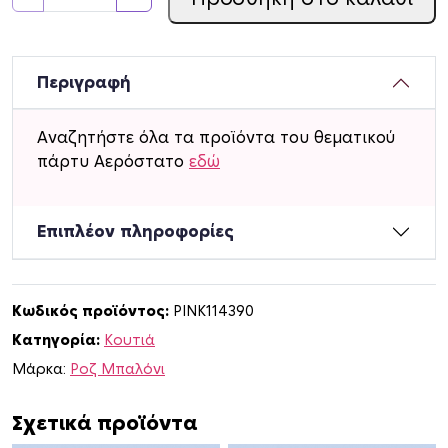
ο
υ
τ
ά
Περιγραφή
κ
ι
Αναζητήστε όλα τα προϊόντα του θεματικού
α
πάρτυ Αερόστατο
εδώ
γ
ι
α
Επιπλέον πληροφορίες
π
α
τ
Κωδικός προϊόντος:
PINK114390
α
Κατηγορία:
Κουτιά
τ
ά
Μάρκα:
Ροζ Μπαλόνι
κ
ι
Σχετικά προϊόντα
α