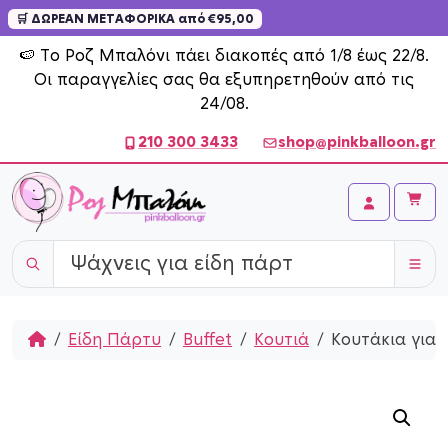
🛒 ΔΩΡΕΑΝ ΜΕΤΑΦΟΡΙΚΑ από €95,00
Skip to content
🍉 Το Ροζ Μπαλόνι πάει διακοπές από 1/8 έως 22/8.
Οι παραγγελίες σας θα εξυπηρετηθούν από τις
24/08.
210 300 3433
shop@pinkballoon.gr
Cart
Account
Home
Είδη Πάρτυ
Buffet
Κουτιά
Κουτάκια για