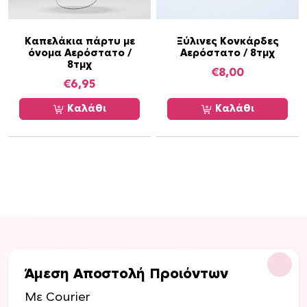
Καπελάκια πάρτυ με
Ξύλινες Κονκάρδες
όνομα Αερόστατο /
Αερόστατο / 8τμχ
8τμχ
€
8,00
€
6,95
Καλάθι
Καλάθι
Άμεση Αποστολή Προιόντων
Με Courier