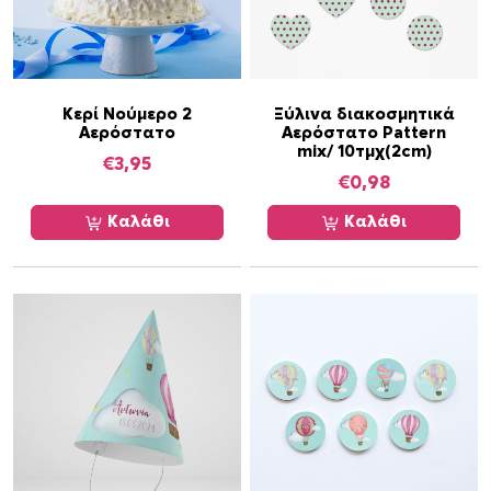
Κερί Νούμερο 2
Ξύλινα διακοσμητικά
Αερόστατο
Αερόστατο Pattern
mix/ 10τμχ(2cm)
€
3,95
€
0,98
Καλάθι
Καλάθι