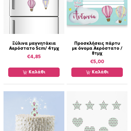
ό
τ
η
τ
α
Ξύλινα μαγνητάκια
Προσκλήσεις πάρτυ
Αερόστατο 5cm/ 4τμχ
με όνομα Αερόστατο /
8τμχ
€
4,85
€
5,00
Καλάθι
Καλάθι