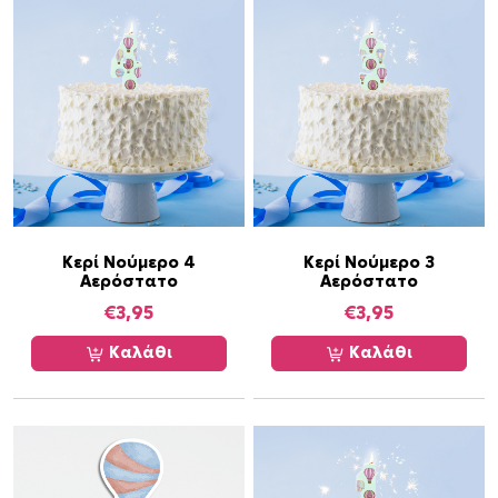
Α
ε
ρ
ό
σ
τ
α
τ
ο
μ
Κερί Νούμερο 4
Κερί Νούμερο 3
Αερόστατο
Αερόστατο
ε
ό
€
3,95
€
3,95
ν
Καλάθι
Καλάθι
ο
μ
α
8
τ