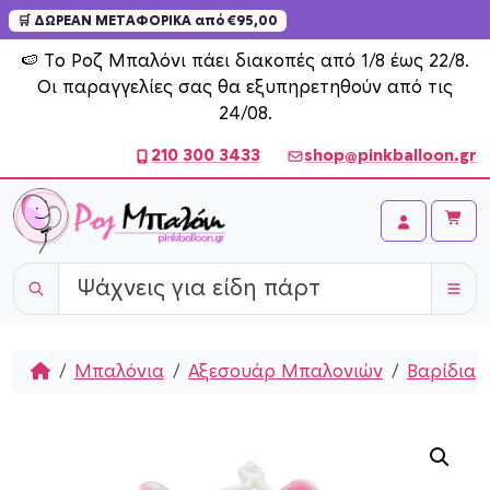
🛒 ΔΩΡΕΑΝ ΜΕΤΑΦΟΡΙΚΑ από €95,00
Skip to content
🍉 Το Ροζ Μπαλόνι πάει διακοπές από 1/8 έως 22/8.
Οι παραγγελίες σας θα εξυπηρετηθούν από τις
24/08.
210 300 3433
shop@pinkballoon.gr
Cart
Account
Home
Μπαλόνια
Αξεσουάρ Μπαλονιών
Βαρίδια