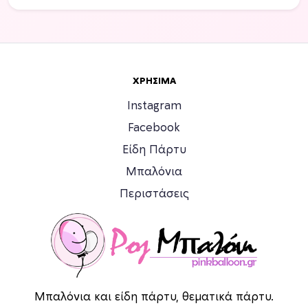
ς
.
Ο
ι
ε
ΧΡΉΣΙΜΑ
π
ι
Instagram
λ
Facebook
ο
Είδη Πάρτυ
γ
έ
Μπαλόνια
ς
Περιστάσεις
μ
π
ο
ρ
ο
ύ
Μπαλόνια και είδη πάρτυ, θεματικά πάρτυ.
ν