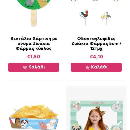
Βεντάλια Χάρτινη με
Οδοντογλυφίδες
όνομα Ζωάκια
Ζωάκια Φάρμας 5cm /
Φάρμας κύκλος
12τμχ
€
1,50
€
4,10
Καλάθι
Καλάθι