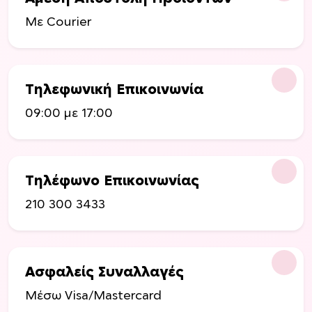
π
Με Courier
ο
λ
λ
α
Τηλεφωνική Επικοινωνία
π
09:00 με 17:00
λ
έ
ς
π
Τηλέφωνο Επικοινωνίας
α
ρ
210 300 3433
α
λ
λ
α
Ασφαλείς Συναλλαγές
γ
Μέσω Visa/Mastercard
έ