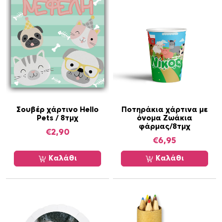
Σουβέρ χάρτινο Hello
Ποτηράκια χάρτινα με
Pets / 8τμχ
όνομα Zωάκια
φάρμας/8τμχ
€
2,90
€
6,95
Καλάθι
Καλάθι