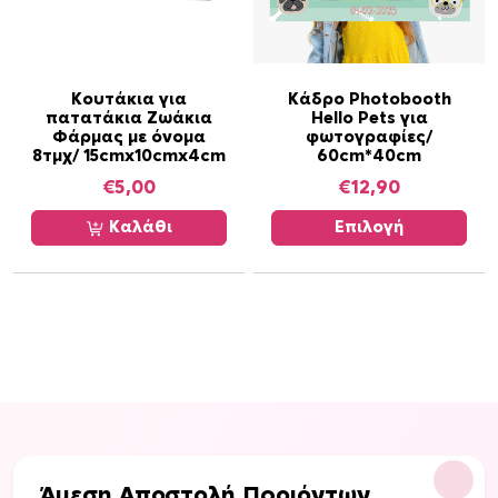
Α
Κουτάκια για
Κάδρο Photobooth
πατατάκια Ζωάκια
Hello Pets για
υ
Φάρμας με όνομα
φωτογραφίες/
τ
8τμχ/ 15cmx10cmx4cm
60cm*40cm
ό
€
5,00
€
12,90
τ
ο
Καλάθι
Επιλογή
π
ρ
ο
ϊ
ό
ν
έ
χ
ε
Άμεση Αποστολή Προιόντων
ι