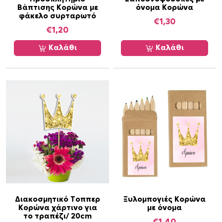
Βάπτισης Κορώνα με
όνομα Κορώνα
λ
φάκελο συρταρωτό
€
1,30
λ
€
1,20
α
π
Καλάθι
Καλάθι
λ
έ
ς
π
α
ρ
α
λ
λ
α
γ
έ
Διακοσμητικό Τοππερ
Ξυλομπογιές Κορώνα
ς
Κορώνα χάρτινο για
με όνομα
.
το τραπέζι/ 20cm