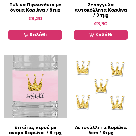
η
Ξύλινα Πιρουνάκια με
Στρογγυλά
όνομα Κορώνα / 8τμχ
αυτοκόλλητα Κορώνα
σ
/ 8 τμχ
ε
€
3,20
€
3,30
λ
ί
Καλάθι
Καλάθι
δ
α
τ
ο
υ
π
ρ
ο
ϊ
ό
ν
τ
ο
Ετικέτες νερού με
Αυτοκόλλητα Κορώνα
όνομα Κορώνα / 8 τμχ
5cm / 8τμχ
ς