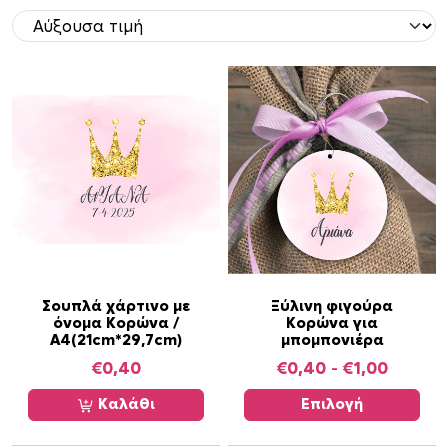
o
r
t
e
d
b
y
p
r
i
c
e
:
Α
Σουπλά χάρτινο με
Ξύλινη φιγούρα
l
όνομα Κορώνα /
Κορώνα για
υ
Α4(21cm*29,7cm)
μπομπονιέρα
o
τ
w
P
€
0,40
€
0,40
–
€
1,00
ό
t
r
τ
Καλάθι
Επιλογή
o
i
ο
h
c
π