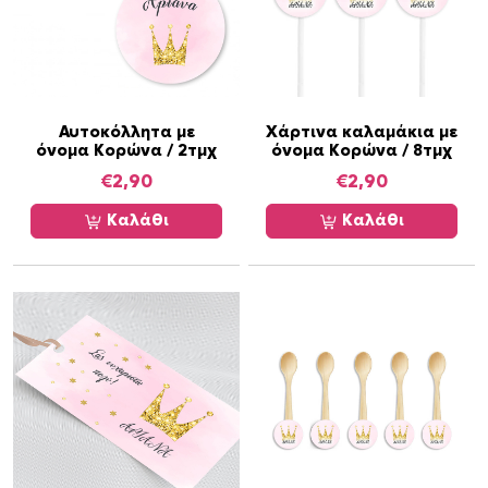
λ
λ
α
γ
έ
Αυτοκόλλητα με
Χάρτινα καλαμάκια με
όνομα Κορώνα / 2τμχ
όνομα Κορώνα / 8τμχ
ς
.
€
2,90
€
2,90
Ο
Καλάθι
Καλάθι
ι
ε
π
ι
λ
ο
γ
έ
ς
μ