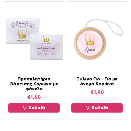
ο
υ
π
ρ
ο
ϊ
ό
ν
τ
ο
ς
Προσκλητήριο
Ξύλινο Γιο – Γιο με
Βάπτισης Κορώνα με
όνομα Κορώνα
φάκελο
€
1,90
€
1,60
Καλάθι
Καλάθι