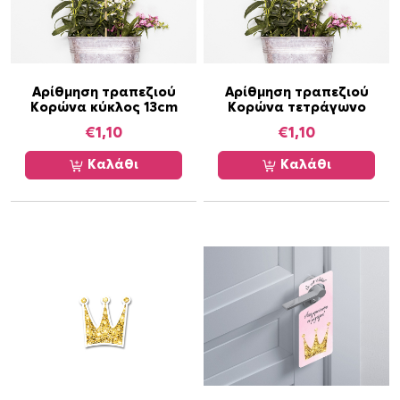
σ
ν
τ
τ
η
ο
σ
ς
ε
Αρίθμηση τραπεζιού
Αρίθμηση τραπεζιού
λ
Κορώνα κύκλος 13cm
Κορώνα τετράγωνο
ί
€
1,10
€
1,10
δ
Καλάθι
Καλάθι
α
τ
ο
υ
π
ρ
ο
ϊ
ό
ν
τ