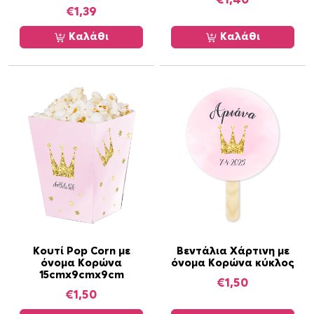
€
1,40
Ο
€
1,39
ι
ε
Καλάθι
Καλάθι
π
ι
λ
ο
γ
έ
ς
μ
π
ο
ρ
ο
Κουτί Pop Corn με
Βεντάλια Χάρτινη με
ύ
όνομα Κορώνα
όνομα Κορώνα κύκλος
ν
15cmx9cmx9cm
€
1,50
ν
€
1,50
α