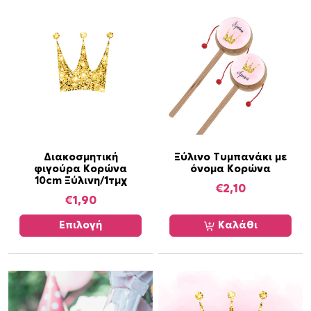
Α
Διακοσμητική
Ξύλινο Τυμπανάκι με
φιγούρα Κορώνα
όνομα Κορώνα
υ
10cm Ξύλινη/1τμχ
τ
€
2,10
€
1,90
ό
τ
Επιλογή
Καλάθι
ο
π
ρ
ο
ϊ