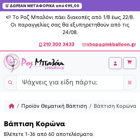
🛒 ΔΩΡΕΑΝ ΜΕΤΑΦΟΡΙΚΑ από €95,00
Skip to content
🍉 Το Ροζ Μπαλόνι πάει διακοπές από 1/8 έως 22/8.
Οι παραγγελίες σας θα εξυπηρετηθούν από τις
24/08.
210 300 3433
shop@pinkballoon.gr
Cart
Account
Home
Προϊόν Θεματική Βάπτιση
Βάπτιση Κορώνα
Βάπτιση Κορώνα
S
Βλέπετε 1–36 από 60 αποτελέσματα