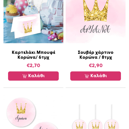
ό
ν
έ
χ
ε
ι
π
ο
Καρτελάκι Μπουφέ
Σουβέρ χάρτινο
Κορώνα/ 6τμχ
Κορώνα / 8τμχ
λ
€
2,70
€
2,90
λ
α
Καλάθι
Καλάθι
π
λ
έ
ς
π
α
ρ
α