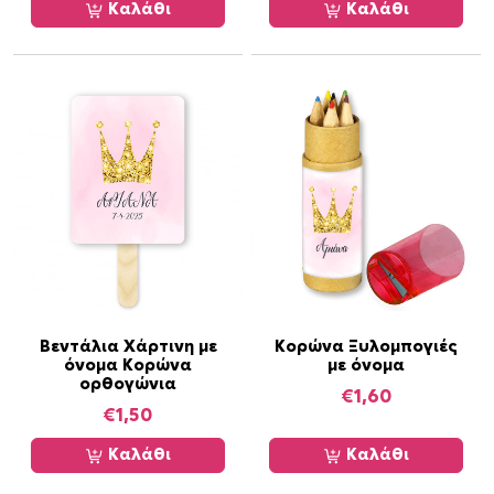
Καλάθι
Καλάθι
ε
π
ι
λ
ε
γ
ο
ύ
ν
σ
τ
η
σ
Βεντάλια Χάρτινη με
Κορώνα Ξυλομπογιές
ε
όνομα Κορώνα
με όνομα
λ
ορθογώνια
€
1,60
ί
€
1,50
δ
Καλάθι
Καλάθι
α
τ