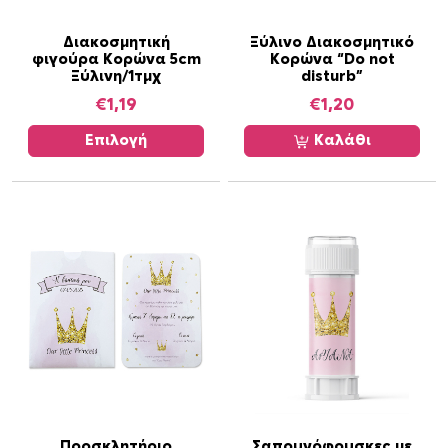
ο
ς
Α
Διακοσμητική
Ξύλινο Διακοσμητικό
φιγούρα Κορώνα 5cm
Κορώνα “Do not
υ
Ξύλινη/1τμχ
disturb”
τ
€
1,19
€
1,20
ό
τ
Επιλογή
Καλάθι
ο
π
ρ
ο
ϊ
ό
ν
έ
χ
ε
ι
π
ο
Προσκλητήριο
Σαπουνόφουσκες με