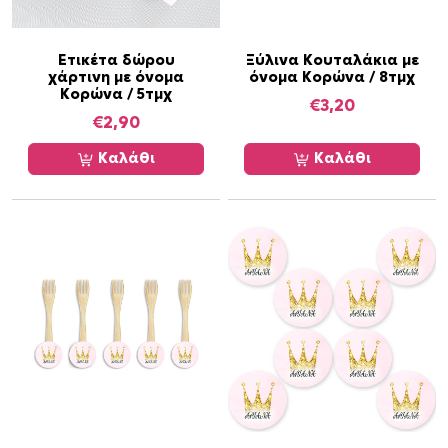
π
ο
ρ
Ετικέτα δώρου
Ξύλινα Κουταλάκια με
ο
χάρτινη με όνομα
όνομα Κορώνα / 8τμχ
Κορώνα / 5τμχ
ύ
€
3,20
€
2,90
ν
ν
Καλάθι
Καλάθι
α
ε
π
ι
λ
ε
γ
ο
ύ
ν
σ
τ