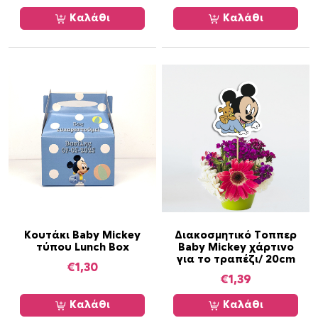
π
Καλάθι
Καλάθι
λ
έ
ς
π
α
ρ
α
λ
λ
α
γ
έ
ς
Κουτάκι Baby Mickey
Διακοσμητικό Τοππερ
.
τύπου Lunch Box
Baby Mickey χάρτινο
Ο
για το τραπέζι/ 20cm
€
1,30
ι
€
1,39
ε
Καλάθι
Καλάθι
π