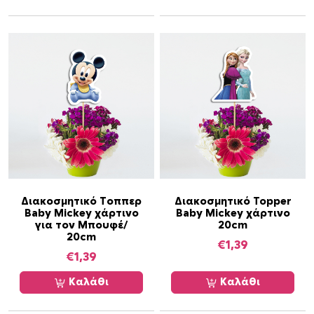
ι
λ
ο
γ
έ
ς
μ
π
ο
ρ
ο
ύ
Διακοσμητικό Τοππερ
Διακοσμητικό Topper
ν
Baby Mickey χάρτινο
Baby Mickey χάρτινο
για τον Μπουφέ/
20cm
ν
20cm
α
€
1,39
€
1,39
ε
π
Καλάθι
Καλάθι
ι
λ