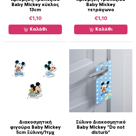
λ
Baby Mickey κύκλος
Baby Mickey
13cm
τετράγωνο
ί
€
1,10
€
1,10
δ
α
Καλάθι
Καλάθι
τ
ο
υ
π
ρ
ο
ϊ
ό
ν
τ
ο
ς
Α
Διακοσμητική
Ξύλινο Διακοσμητικό
φιγούρα Baby Mickey
Baby Mickey “Do not
υ
5cm Ξύλινη/1τμχ
disturb”
τ