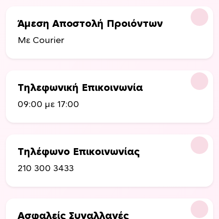
ύ
ν
Άμεση Αποστολή Προιόντων
ν
α
Με Courier
ε
π
ι
λ
Τηλεφωνική Επικοινωνία
ε
09:00 με 17:00
γ
ο
ύ
ν
Τηλέφωνο Επικοινωνίας
σ
τ
210 300 3433
η
σ
ε
λ
Ασφαλείς Συναλλαγές