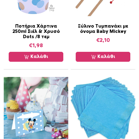
ε
ι
π
ο
Ποτήρια Χάρτινα
Ξύλινο Τυμπανάκι με
250ml Σιέλ & Χρυσό
όνομα Baby Mickey
λ
Dots /8 τεμ
€
2,10
λ
€
1,98
α
π
Καλάθι
Καλάθι
λ
έ
ς
π
α
ρ
α
λ
λ
α
γ