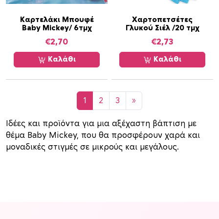
έ
Καρτελάκι Μπουφέ
Χαρτοπετσέτες
ς
Baby Mickey/ 6τμχ
Γλυκού Σιέλ /20 τμχ
.
€
2,70
€
2,73
Ο
ι
Καλάθι
Καλάθι
ε
π
ι
1
2
3
»
λ
ο
Ιδέες και προϊόντα για μια αξέχαστη βάπτιση με
γ
θέμα Baby Mickey, που θα προσφέρουν χαρά και
έ
μοναδικές στιγμές σε μικρούς και μεγάλους.
ς
μ
π
ο
ρ
ο