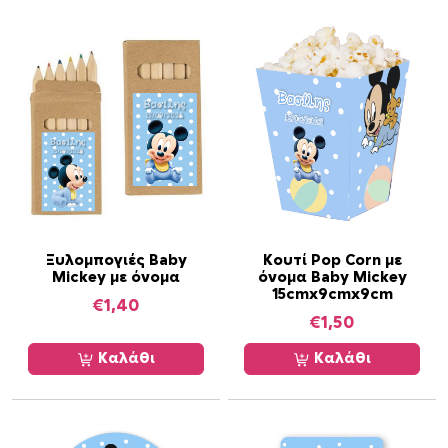
ε
γ
ο
ύ
ν
σ
τ
η
σ
ε
λ
Ξυλομπογιές Baby
Κουτί Pop Corn με
Mickey με όνομα
όνομα Baby Mickey
ί
15cmx9cmx9cm
€
1,40
δ
€
1,50
α
τ
Καλάθι
Καλάθι
ο
υ
π