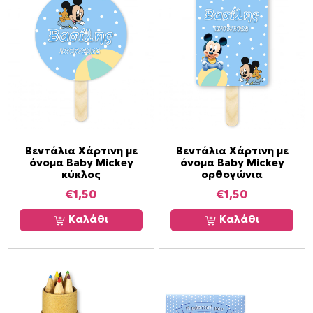
ρ
ο
ϊ
ό
ν
τ
ο
ς
Βεντάλια Χάρτινη με
Βεντάλια Χάρτινη με
όνομα Baby Mickey
όνομα Baby Mickey
κύκλος
ορθογώνια
€
1,50
€
1,50
Καλάθι
Καλάθι