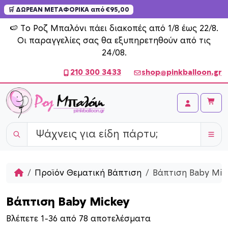
🛒 ΔΩΡΕΑΝ ΜΕΤΑΦΟΡΙΚΑ από €95,00
Skip to content
🍉 Το Ροζ Μπαλόνι πάει διακοπές από 1/8 έως 22/8.
Οι παραγγελίες σας θα εξυπηρετηθούν από τις
24/08.
210 300 3433
shop@pinkballoon.gr
Cart
Account
Home
Προϊόν Θεματική Βάπτιση
Βάπτιση Baby Mic
Βάπτιση Baby Mickey
S
Βλέπετε 1–36 από 78 αποτελέσματα