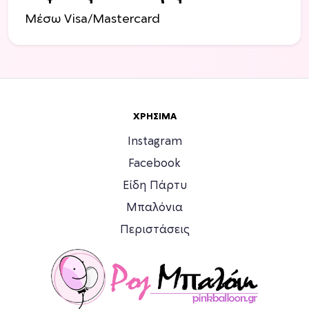
ί
Μέσω Visa/Mastercard
δ
α
τ
ο
υ
π
ΧΡΉΣΙΜΑ
ρ
ο
Instagram
ϊ
Facebook
ό
Είδη Πάρτυ
ν
τ
Μπαλόνια
ο
Περιστάσεις
ς