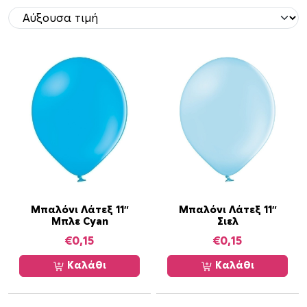
o
r
t
e
d
b
y
p
r
i
c
e
:
Μπαλόνι Λάτεξ 11″
Μπαλόνι Λάτεξ 11″
l
Μπλε Cyan
Σιελ
o
€
0,15
€
0,15
w
Καλάθι
Καλάθι
t
o
h