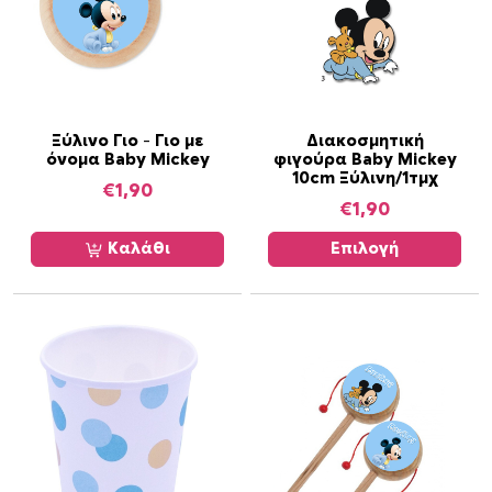
Α
Ξύλινο Γιο – Γιο με
Διακοσμητική
όνομα Baby Mickey
φιγούρα Baby Mickey
υ
10cm Ξύλινη/1τμχ
τ
€
1,90
€
1,90
ό
τ
Καλάθι
Επιλογή
ο
π
ρ
ο
ϊ
ό
ν
έ
χ