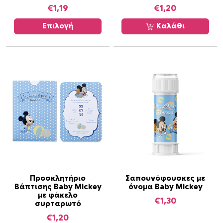
€
1,19
€
1,20
ό
τ
Επιλογή
Καλάθι
ο
π
ρ
ο
ϊ
ό
ν
έ
χ
ε
ι
π
ο
Προσκλητήριο
Σαπουνόφουσκες με
Βάπτισης Baby Mickey
όνομα Baby Mickey
λ
με φάκελο
€
1,30
λ
συρταρωτό
α
€
1,20