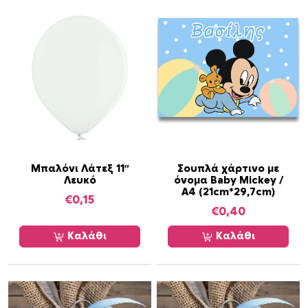
i
g
h
Μπαλόνι Λάτεξ 11″
Σουπλά χάρτινο με
Λευκό
όνομα Baby Mickey /
Α4 (21cm*29,7cm)
€
0,15
€
0,40
Καλάθι
Καλάθι