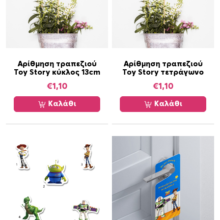
Αρίθμηση τραπεζιού
Αρίθμηση τραπεζιού
Toy Story κύκλος 13cm
Toy Story τετράγωνο
€
1,10
€
1,10
Καλάθι
Καλάθι