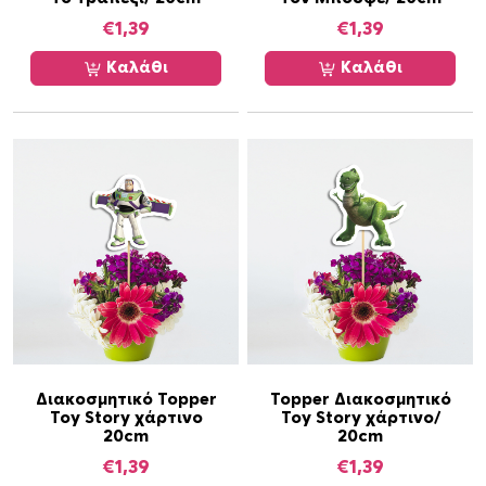
.
€
1,39
€
1,39
Ο
ι
Καλάθι
Καλάθι
ε
π
ι
λ
ο
γ
έ
ς
μ
π
ο
ρ
ο
Διακοσμητικό Topper
Topper Διακοσμητικό
Toy Story χάρτινο
Toy Story χάρτινο/
ύ
20cm
20cm
ν
€
1,39
€
1,39
ν