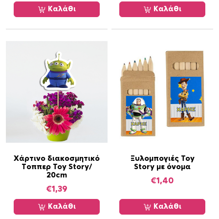
α
Καλάθι
Καλάθι
ε
π
ι
λ
ε
γ
ο
ύ
ν
σ
τ
η
Χάρτινο διακοσμητικό
Ξυλομπογιές Toy
σ
Τοππερ Toy Story/
Story με όνομα
ε
20cm
€
1,40
λ
€
1,39
ί
Καλάθι
Καλάθι
δ