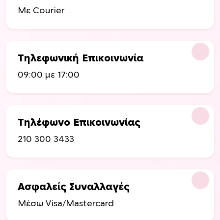
Με Courier
Τηλεφωνική Επικοινωνία
09:00 με 17:00
Τηλέφωνο Επικοινωνίας
210 300 3433
Ασφαλείς Συναλλαγές
Μέσω Visa/Mastercard