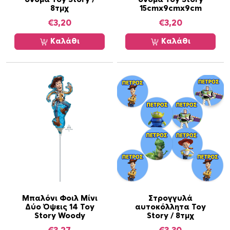
ε
8τμχ
15cmx9cmx9cm
λ
€
3,20
€
3,20
ί
Καλάθι
Καλάθι
δ
α
τ
ο
υ
π
ρ
ο
ϊ
ό
ν
τ
ο
Μπαλόνι Φοιλ Μίνι
Στρογγυλά
ς
Δύο Όψεις 14 Toy
αυτοκόλλητα Toy
Story Woody
Story / 8τμχ