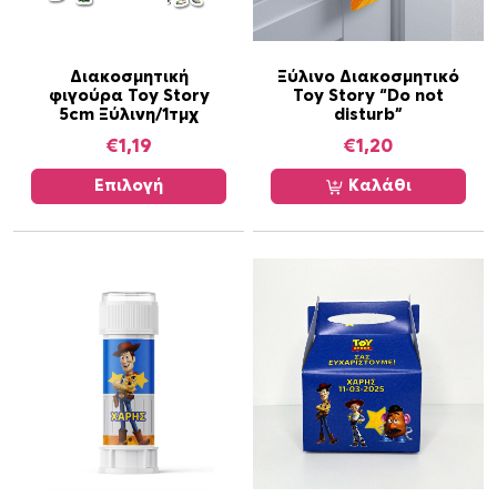
Α
Διακοσμητική
Ξύλινο Διακοσμητικό
φιγούρα Toy Story
Toy Story “Do not
υ
5cm Ξύλινη/1τμχ
disturb”
τ
€
1,19
€
1,20
ό
τ
Επιλογή
Καλάθι
ο
π
ρ
ο
ϊ
ό
ν
έ
χ
ε
ι