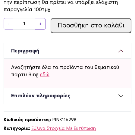
την περίπτωση θα πρέπει να υπάρξει ελάχιστη
παραγγελία 100τμχ
Ξ
-
+
Προσθήκη στο καλάθι
ύ
λ
ι
ν
Περιγραφή
ο
Δ
Αναζητήστε όλα τα προϊόντα του θεματικού
ι
πάρτυ Bing
εδώ
α
κ
ο
Επιπλέον πληροφορίες
σ
μ
η
Κωδικός προϊόντος:
PINK116298
τ
Κατηγορία:
Ξύλινα Στοιχεία Με Εκτύπωση
ι