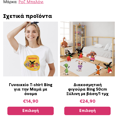
κ
Μάρκα:
Ροζ Μπαλόνι
ό
B
Σχετικά προϊόντα
i
n
g
“
D
o
n
o
t
d
Α
Α
i
Γυναικείο T-shirt Bing
Διακοσμητική
για την Μαμά με
φιγούρα Bing 50cm
υ
υ
s
όνομα
Ξύλινη με βάση/1 τμχ
τ
τ
t
€
14,90
€
24,90
ό
ό
u
τ
τ
r
Επιλογή
Επιλογή
ο
ο
b