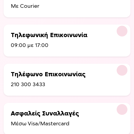
Με Courier
ν
ν
τ
τ
ο
ο
ς
ς
Τηλεφωνική Επικοινωνία
09:00 με 17:00
Τηλέφωνο Επικοινωνίας
210 300 3433
Ασφαλείς Συναλλαγές
Μέσω Visa/Mastercard