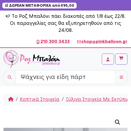
🛒 ΔΩΡΕΑΝ ΜΕΤΑΦΟΡΙΚΑ από €95,00
Skip to content
🍉 Το Ροζ Μπαλόνι πάει διακοπές από 1/8 έως 22/8.
Οι παραγγελίες σας θα εξυπηρετηθούν από τις
24/08.
210 300 3433
shop@pinkballoon.gr
Cart
Account
Home
Κοπτικά Στοιχεία
Ξύλινα Στοιχεία Με Εκτύπω