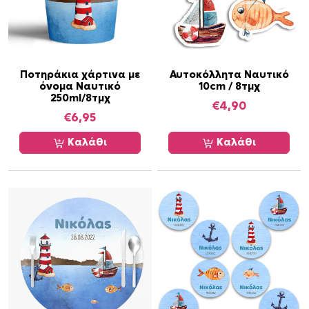
Ποτηράκια χάρτινα με
Αυτοκόλλητα Ναυτικό
όνομα Ναυτικό
10cm / 8τμχ
250ml/8τμχ
€
4,90
€
6,95
Καλάθι
Καλάθι