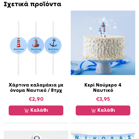
Σχετικά προϊόντα
κ
ό
5
c
m
/
4
τ
μ
χ
π
Χάρτινα καλαμάκια με
Κερί Νούμερο 4
ο
όνομα Ναυτικό / 8τμχ
Ναυτικό
σ
€
2,90
€
3,95
ό
τ
Καλάθι
Καλάθι
η
τ
α