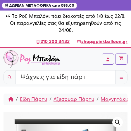
🛒 ΔΩΡΕΑΝ ΜΕΤΑΦΟΡΙΚΑ από €95,00
Skip to content
🍉 Το Ροζ Μπαλόνι πάει διακοπές από 1/8 έως 22/8.
Οι παραγγελίες σας θα εξυπηρετηθούν από τις
24/08.
210 300 3433
shop@pinkballoon.gr
Cart
Account
Home
Είδη Πάρτυ
Αξεσουάρ Πάρτυ
Mαγνητάκια