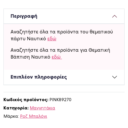
λ
ι
ν
Περιγραφή
α
μ
Αναζητήστε όλα τα προϊόντα του θεματικού
α
πάρτυ Ναυτικό
εδώ
γ
ν
Αναζητήστε όλα τα προϊόντα για Θεματική
η
Βάπτιση Ναυτικό
εδώ
τ
ά
Επιπλέον πληροφορίες
κ
ι
α
Ν
Κωδικός προϊόντος:
PINK89270
α
Κατηγορία:
Mαγνητάκια
υ
Μάρκα:
Ροζ Μπαλόνι
τ
ι