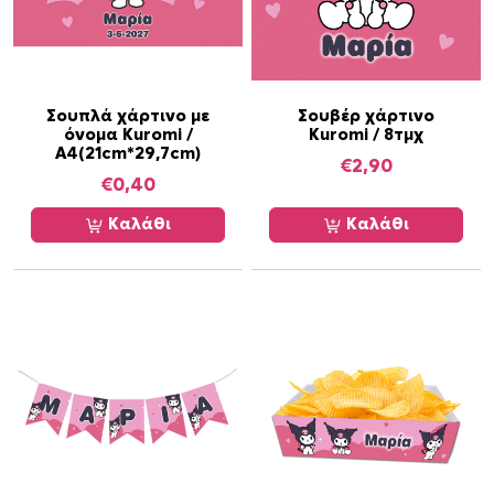
έ
χ
ε
ι
π
Σουπλά χάρτινο με
Σουβέρ χάρτινο
ο
όνομα Kuromi /
Kuromi / 8τμχ
Α4(21cm*29,7cm)
λ
€
2,90
€
0,40
λ
α
Καλάθι
Καλάθι
π
λ
έ
ς
π
α
ρ
α
λ
λ