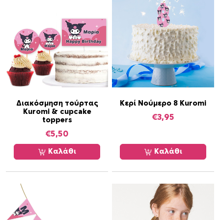
i
5
c
m
/
4
τ
μ
χ
Διακόσμηση τούρτας
Κερί Νούμερο 8 Kuromi
Kuromi & cupcake
π
€
3,95
toppers
ο
€
5,50
σ
ό
Καλάθι
Καλάθι
τ
η
τ
α