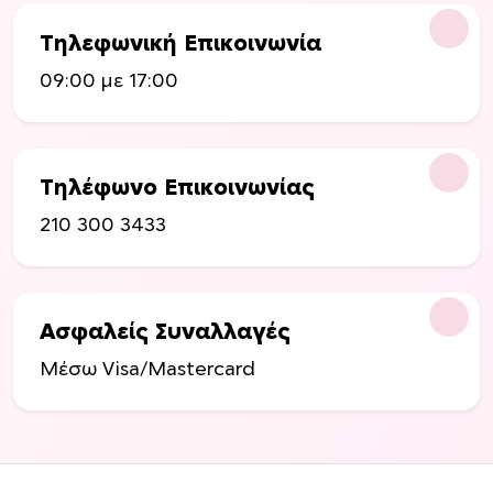
ε
λ
Τηλεφωνική Επικοινωνία
ί
09:00 με 17:00
δ
α
τ
ο
Τηλέφωνο Επικοινωνίας
υ
π
210 300 3433
ρ
ο
ϊ
ό
Ασφαλείς Συναλλαγές
ν
Μέσω Visa/Mastercard
τ
ο
ς