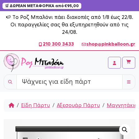
🛒 ΔΩΡΕΑΝ ΜΕΤΑΦΟΡΙΚΑ από €95,00
Skip to content
🍉 Το Ροζ Μπαλόνι πάει διακοπές από 1/8 έως 22/8.
Οι παραγγελίες σας θα εξυπηρετηθούν από τις
24/08.
210 300 3433
shop@pinkballoon.gr
Cart
Account
Home
Είδη Πάρτυ
Αξεσουάρ Πάρτυ
Mαγνητάκια