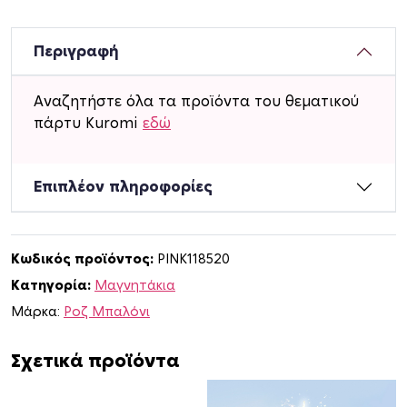
λ
ι
ν
Περιγραφή
α
μ
Αναζητήστε όλα τα προϊόντα του θεματικού
α
πάρτυ Kuromi
εδώ
γ
ν
η
Επιπλέον πληροφορίες
τ
ά
κ
Κωδικός προϊόντος:
PINK118520
ι
Κατηγορία:
Mαγνητάκια
α
K
Μάρκα:
Ροζ Μπαλόνι
u
r
Σχετικά προϊόντα
o
m