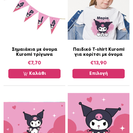
Α
Σημαιάκια με όνομα
Παιδικό T-shirt Kuromi
Kuromi τρίγωνα
για κορίτσι με όνομα
υ
τ
€
7,70
€
13,90
ό
Καλάθι
Επιλογή
τ
ο
π
ρ
ο
ϊ
ό
ν