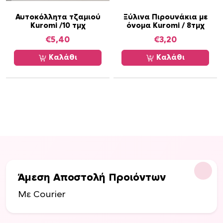
ο
Αυτοκόλλητα τζαμιού
Ξύλινα Πιρουνάκια με
ύ
Kuromi /10 τμχ
όνομα Kuromi / 8τμχ
ν
€
5,40
€
3,20
ν
α
Καλάθι
Καλάθι
ε
π
ι
λ
ε
γ
ο
ύ
ν
σ
Άμεση Αποστολή Προιόντων
τ
Με Courier
η
σ