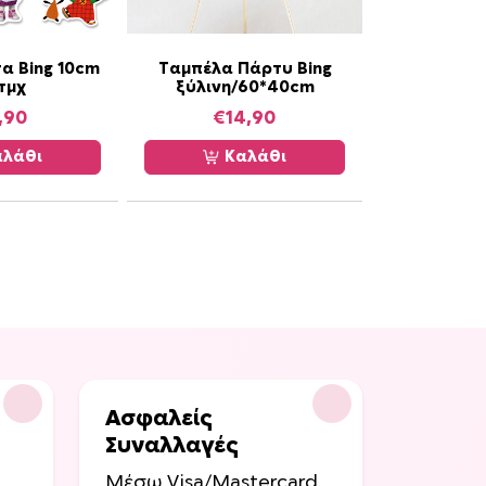
ι
π
α Bing 10cm
Ταμπέλα Πάρτυ Bing
ο
8τμχ
ξύλινη/60*40cm
λ
,90
€
14,90
λ
α
λάθι
Καλάθι
π
λ
έ
ς
π
α
ρ
α
λ
λ
Ασφαλείς
α
Συναλλαγές
γ
Μέσω Visa/Mastercard