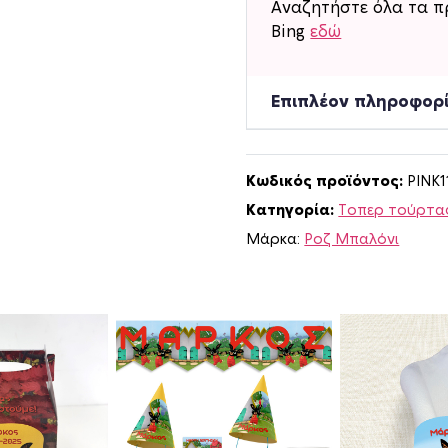
Αναζητήστε όλα τα π
ο
Bing
εδώ
ύ
ρ
τ
Επιπλέον πληροφορ
α
ς
B
Κωδικός προϊόντος:
PINK1
i
Κατηγορία:
Τοπερ τούρτας
n
g
Μάρκα:
Ροζ Μπαλόνι
μ
ε
ό
ν
ο
μ
α