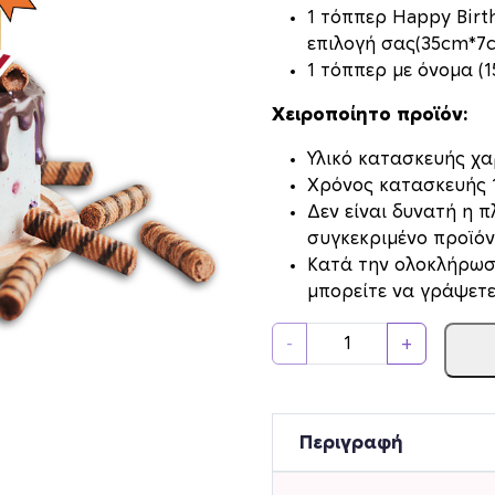
1 τόππερ Happy Birt
επιλογή σας(35cm*7
1 τόππερ με όνομα (
Χειροποίητο προϊόν:
Υλικό κατασκευής χαρ
Xρόνος κατασκευής 1
Δεν είναι δυνατή η 
συγκεκριμένο προϊόν
Κατά την ολοκλήρωσ
μπορείτε να γράψετε
T
-
+
o
p
p
e
Περιγραφή
r
Τ