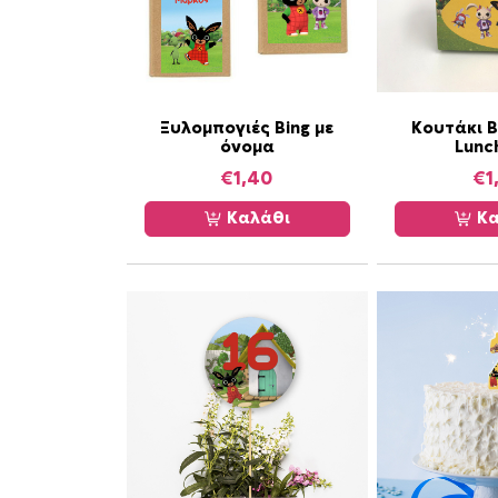
Ξυλομπογιές Bing με
Κουτάκι B
όνομα
Lunc
€
1,40
€
1
Καλάθι
Κα