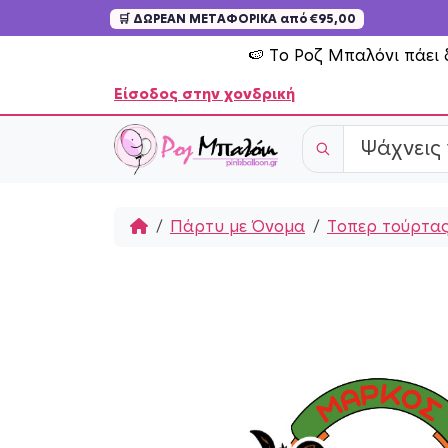
🛒 ΔΩΡΕΑΝ ΜΕΤΑΦΟΡΙΚΑ από €95,00
Skip to content
🍉 Το Ροζ Μπαλόνι πάει 
Είσοδος στην χονδρική
Home
Πάρτυ με Όνομα
Τοπερ τούρτας