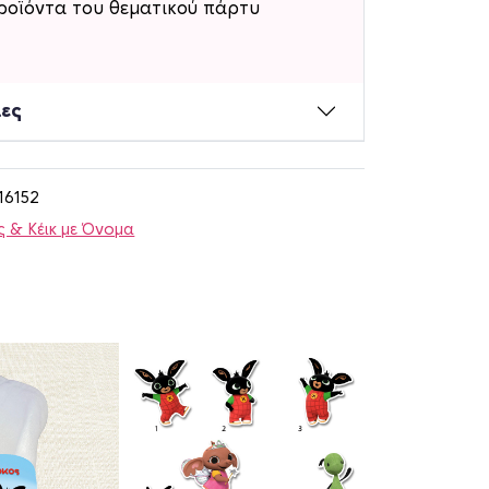
ροϊόντα του θεματικού πάρτυ
ίες
16152
 & Κέικ με Όνομα