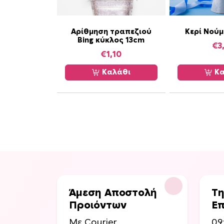
Αρίθμηση τραπεζιού
Κερί Νούμ
Bing κύκλος 13cm
€
3
€
1,10
Καλάθι
Κα
Άμεση Αποστολή
Τη
Προιόντων
Επ
Με Courier
09