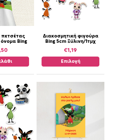
Α
ι πετσέτας
Διακοσμητική φιγούρα
 όνομα Bing
Bing 5cm Ξύλινη/1τμχ
υ
τ
,50
€
1,19
ό
λάθι
Επιλογή
τ
ο
π
ρ
ο
ϊ
ό
ν
έ
χ
ε