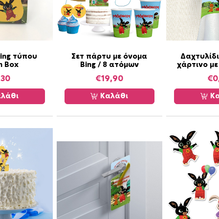
π
ο
σ
ό
τ
ing τύπου
Σετ πάρτυ με όνομα
Δαχτυλίδ
η
h Box
Bing / 8 ατόμων
χάρτινο με
τ
,30
€
19,90
€
0
α
λάθι
Καλάθι
Κα