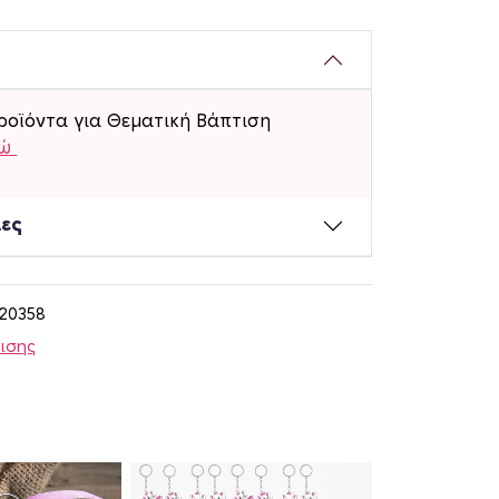
ροϊόντα για Θεματική Βάπτιση
δώ
ίες
120358
τισης