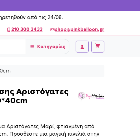
ηρετηθούν από τις 24/08.
210 300 3433
shop@pinkballoon.gr
Κατηγορίες
Cart
Account
40cm
σης Αριστόγατες
0*40cm
μα Αριστόγατες Μαρί, φτιαγμένη από
cm. Προσθέστε μια μαγική πινελιά στην