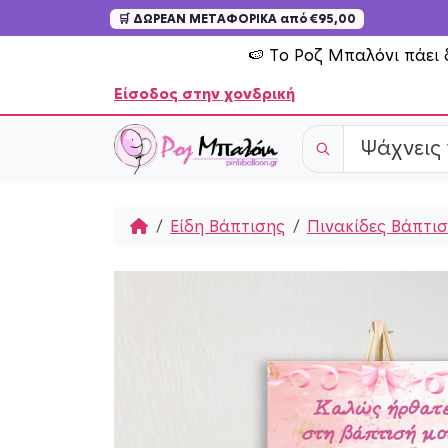
🛒 ΔΩΡΕΑΝ ΜΕΤΑΦΟΡΙΚΑ από €95,00
Skip to content
🍉 Το Ροζ Μπαλόνι πάει 
Είσοδος στην χονδρική
Home
Είδη Βάπτισης
Πινακίδες Βάπτι