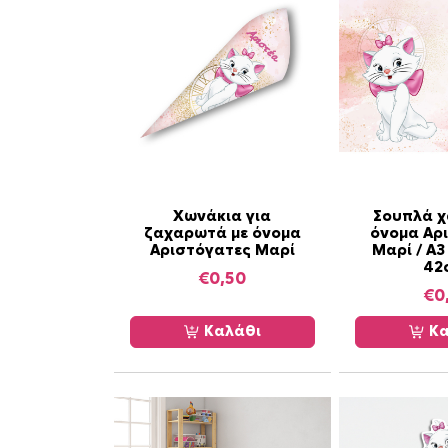
Χωνάκια για
Σουπλά χ
ζαχαρωτά με όνομα
όνομα Αρ
Αριστόγατες Μαρί
Μαρί / Α3
42
€
0,50
€
0
Καλάθι
Κα