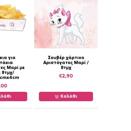
g
e
:
€
0
,
4
0
κια για
Σουβέρ χάρτινο
t
τάκια
Αριστόγατες Μαρί /
ες Μαρί με
8τμχ
h
 8τμχ/
€
2,90
r
0cmx4cm
o
,00
u
λάθι
Καλάθι
g
h
€
1
,