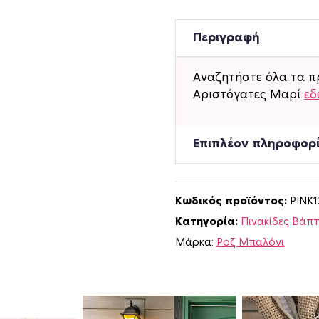
μ
π
έ
Περιγραφή
λ
α
Αναζητήστε όλα τα π
β
Αριστόγατες Μαρί
ε
ά
π
τ
Επιπλέον πληροφορ
ι
σ
η
Κωδικός προϊόντος:
PINK
ς
Κατηγορία:
Πινακίδες Βάπ
Α
ρ
Μάρκα:
Ροζ Μπαλόνι
ι
σ
τ
ό