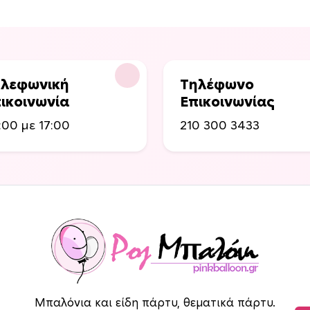
λ
λ
λ
λ
α
α
γ
γ
έ
έ
λεφωνική
Τηλέφωνο
ς
ς
ικοινωνία
Επικοινωνίας
.
.
Ο
Ο
:00 με 17:00
210 300 3433
ι
ι
ε
ε
π
π
ι
ι
λ
λ
ο
ο
γ
γ
έ
έ
ς
ς
μ
μ
Μπαλόνια και είδη πάρτυ, θεματικά πάρτυ.
π
π