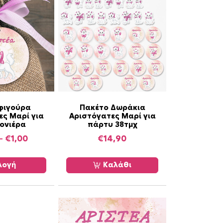
 φιγούρα
Πακέτο Δωράκια
ες Μαρί για
Αριστόγατες Μαρί για
ονιέρα
πάρτυ 38τμχ
P
–
€
1,00
€
14,90
r
i
λογή
Καλάθι
c
e
r
a
n