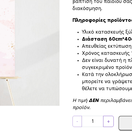
βάπτιση του παιδιού σας
διακόσμηση.
Πληροφορίες προϊόντο
Υλικό κατασκευής ξ
Διάσταση 60cm*4
Απευθείας εκτύπωση
Xρόνος κατασκευής 1
Δεν είναι δυνατή η 
συγκεκριμένο προϊόν
Κατά την ολοκλήρωσ
μπορείτε να γράψετ
θέλετε να τυπώσουμε
Η τιμή
ΔΕΝ
περιλαμβάνει
προϊόν.
Τ
-
+
α