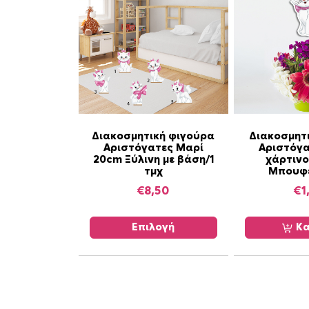
Α
Διακοσμητική φιγούρα
Διακοσμητ
Αριστόγατες Μαρί
Αριστόγα
υ
20cm Ξύλινη με βάση/1
χάρτινο
τ
τμχ
Μπουφέ
ό
€
8,50
€
1
τ
ο
Επιλογή
Κα
π
ρ
ο
ϊ
ό