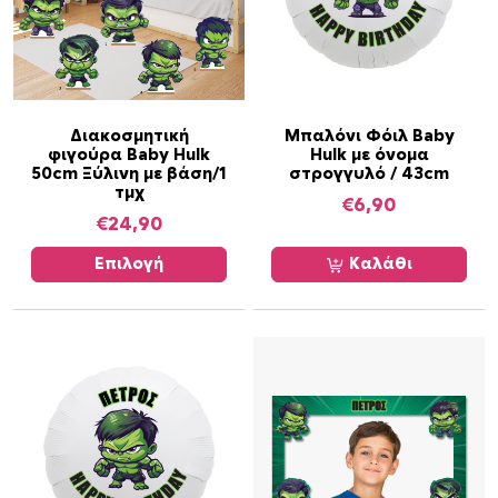
Α
Διακοσμητική
Μπαλόνι Φόιλ Baby
φιγούρα Baby Hulk
Hulk με όνομα
υ
50cm Ξύλινη με βάση/1
στρογγυλό / 43cm
τ
τμχ
€
6,90
ό
€
24,90
τ
ο
Επιλογή
Καλάθι
π
ρ
ο
ϊ
ό
ν
έ
χ