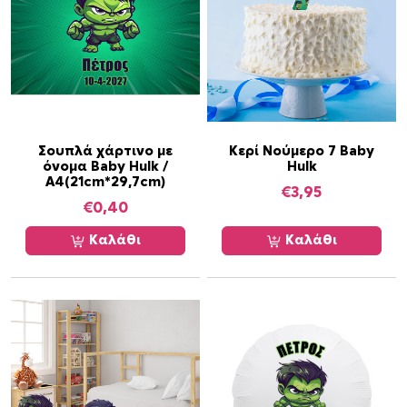
m
π
ο
σ
ό
τ
η
Σουπλά χάρτινο με
Κερί Νούμερο 7 Baby
όνομα Baby Hulk /
Hulk
τ
Α4(21cm*29,7cm)
€
3,95
α
€
0,40
Καλάθι
Καλάθι