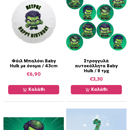
ά
μ
ε
ό
ν
ο
μ
α
B
Φόιλ Μπαλόνι Baby
Στρογγυλά
Hulk με όνομα / 43cm
αυτοκόλλητα Baby
a
Hulk / 8 τμχ
b
€
6,90
€
3,30
y
H
Καλάθι
Καλάθι
u
l
k
2
7
c