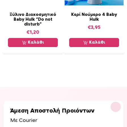
ι
έ
π
ς
ο
Ξύλινο Διακοσμητικό
Κερί Νούμερο 4 Baby
.
Baby Hulk “Do not
Hulk
λ
Ο
disturb”
€
3,95
λ
ι
€
1,20
α
ε
π
Καλάθι
Καλάθι
π
λ
ι
έ
λ
ς
ο
π
γ
α
έ
ρ
ς
α
μ
λ
π
λ
ο
α
Άμεση Αποστολή Προιόντων
ρ
γ
ο
Με Courier
έ
ύ