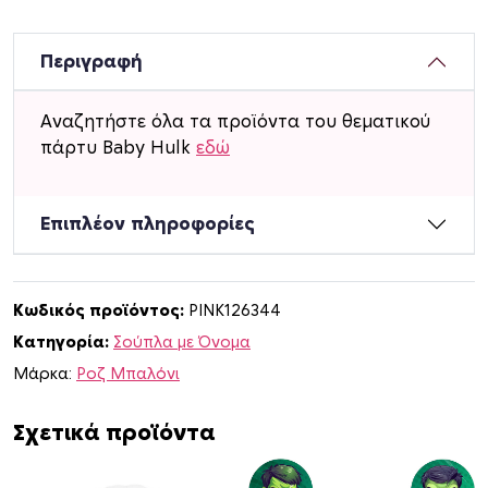
υ
π
λ
Περιγραφή
ά
Χ
Αναζητήστε όλα τα προϊόντα του θεματικού
ά
πάρτυ Baby Hulk
εδώ
ρ
τ
ι
Επιπλέον πληροφορίες
ν
α
σ
Κωδικός προϊόντος:
PINK126344
τ
Κατηγορία:
Σούπλα με Όνομα
ρ
ο
Μάρκα:
Ροζ Μπαλόνι
γ
γ
Σχετικά προϊόντα
υ
λ