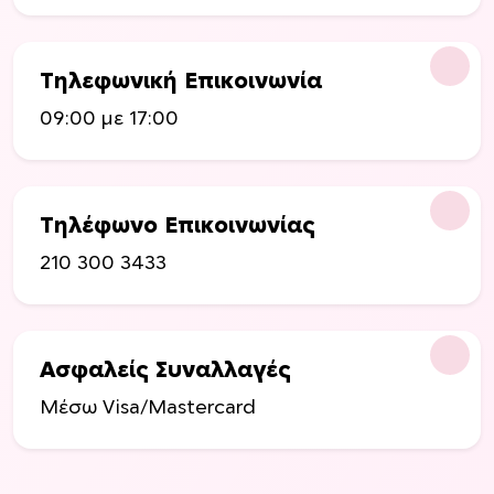
ς
ν
.
ν
Ο
α
Τηλεφωνική Επικοινωνία
ι
ε
ε
09:00 με 17:00
π
π
ι
ι
λ
λ
ε
ο
Τηλέφωνο Επικοινωνίας
γ
γ
ο
210 300 3433
έ
ύ
ς
ν
μ
σ
π
τ
Ασφαλείς Συναλλαγές
ο
η
Μέσω Visa/Mastercard
ρ
σ
ο
ε
ύ
λ
ν