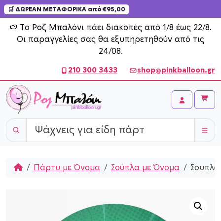
🛒 ΔΩΡΕΑΝ ΜΕΤΑΦΟΡΙΚΑ από €95,00
Skip to content
🍉 Το Ροζ Μπαλόνι πάει διακοπές από 1/8 έως 22/8.
Οι παραγγελίες σας θα εξυπηρετηθούν από τις
24/08.
210 300 3433
shop@pinkballoon.gr
Cart
Account
Home
Πάρτυ με Όνομα
Σούπλα με Όνομα
Σουπλά