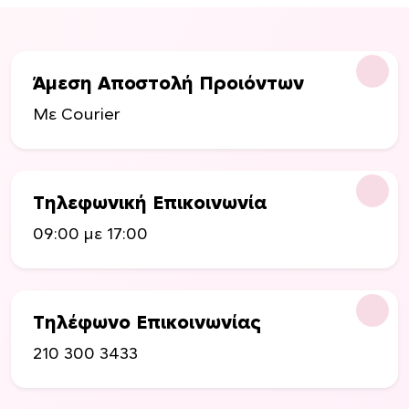
α
λ
λ
α
Άμεση Αποστολή Προιόντων
γ
Με Courier
έ
ς
.
Ο
Τηλεφωνική Επικοινωνία
ι
ε
09:00 με 17:00
π
ι
λ
ο
Τηλέφωνο Επικοινωνίας
γ
210 300 3433
έ
ς
μ