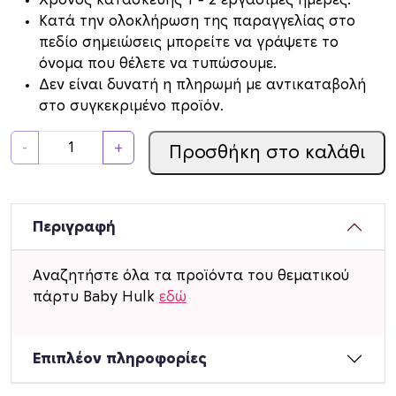
Xρόνος κατασκευής 1 – 2 εργάσιμες ημέρες.
Κατά την ολοκλήρωση της παραγγελίας στο
πεδίο σημειώσεις μπορείτε να γράψετε το
όνομα που θέλετε να τυπώσουμε.
Δεν είναι δυνατή η πληρωμή με αντικαταβολή
στο συγκεκριμένο προϊόν.
Σ
-
+
Προσθήκη στο καλάθι
ε
τ
π
ά
Περιγραφή
ρ
τ
Αναζητήστε όλα τα προϊόντα του θεματικού
υ
πάρτυ Baby Hulk
εδώ
μ
ε
ό
Επιπλέον πληροφορίες
ν
ο