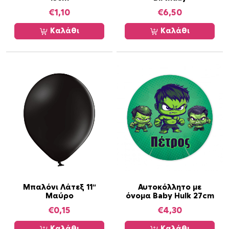
ω
€
1,10
€
6,50
ν
π
Καλάθι
Καλάθι
ο
σ
ό
τ
η
τ
α
Μπαλόνι Λάτεξ 11″
Αυτοκόλλητο με
Μαύρο
όνομα Baby Hulk 27cm
€
0,15
€
4,30
Καλάθι
Καλάθι