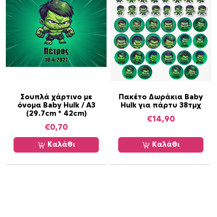
ϊ
ό
ν
έ
χ
ε
ι
π
ο
Σουπλά χάρτινο με
Πακέτο Δωράκια Baby
όνομα Baby Hulk / Α3
Hulk για πάρτυ 38τμχ
λ
(29.7cm * 42cm)
€
14,90
λ
€
0,70
α
π
Καλάθι
Καλάθι
λ
έ
ς
π
α
ρ