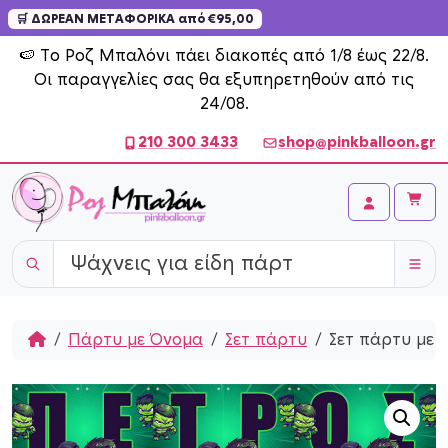
🛒 ΔΩΡΕΑΝ ΜΕΤΑΦΟΡΙΚΑ από €95,00
Skip to content
🍉 Το Ροζ Μπαλόνι πάει διακοπές από 1/8 έως 22/8.
Οι παραγγελίες σας θα εξυπηρετηθούν από τις
24/08.
210 300 3433
shop@pinkballoon.gr
Cart
Account
Home
Πάρτυ με Όνομα
Σετ πάρτυ
Σετ πάρτυ με 