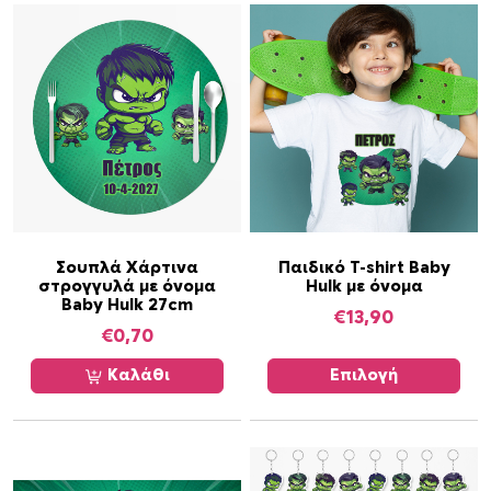
Α
Σουπλά Χάρτινα
Παιδικό T-shirt Baby
στρογγυλά με όνομα
Hulk με όνομα
υ
Baby Hulk 27cm
τ
€
13,90
€
0,70
ό
τ
Καλάθι
Επιλογή
ο
π
ρ
ο