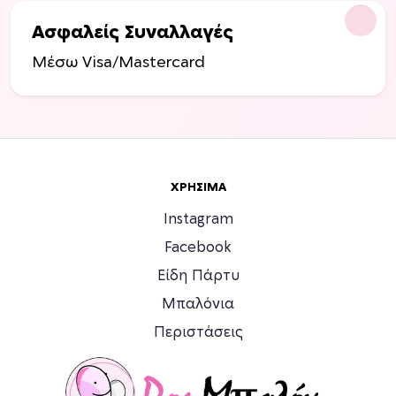
π
Ασφαλείς Συναλλαγές
ο
Μέσω Visa/Mastercard
ρ
ο
ύ
ν
ν
α
ΧΡΉΣΙΜΑ
ε
π
Instagram
ι
Facebook
λ
ε
Είδη Πάρτυ
γ
Μπαλόνια
ο
Περιστάσεις
ύ
ν
σ