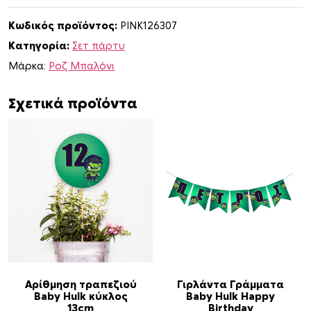
μ
Κωδικός προϊόντος:
PINK126307
α
Κατηγορία:
Σετ πάρτυ
B
a
Μάρκα:
Ροζ Μπαλόνι
b
y
Σχετικά προϊόντα
H
u
l
k
X
L
/
8
α
τ
ό
Αρίθμηση τραπεζιού
Γιρλάντα Γράμματα
Baby Hulk κύκλος
Baby Hulk Happy
μ
13cm
Birthday