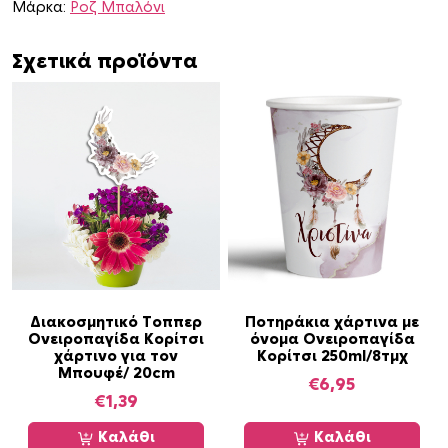
ι
Μάρκα:
Ροζ Μπαλόνι
σ
η
Σχετικά προϊόντα
ς
Ο
ν
ε
ι
ρ
ο
π
α
γ
ί
Διακοσμητικό Τοππερ
Ποτηράκια χάρτινα με
Ονειροπαγίδα Κορίτσι
όνομα Ονειροπαγίδα
δ
χάρτινο για τον
Κορίτσι 250ml/8τμχ
α
Μπουφέ/ 20cm
€
6,95
γ
€
1,39
ι
Καλάθι
Καλάθι
α