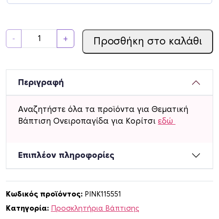
Π
-
+
Προσθήκη στο καλάθι
ρ
ο
σ
κ
Περιγραφή
λ
η
Αναζητήστε όλα τα προϊόντα για Θεματική
τ
Βάπτιση Ονειροπαγίδα για Κορίτσι
εδώ
ή
ρ
ι
Επιπλέον πληροφορίες
ο
Β
ά
Κωδικός προϊόντος:
PINK115551
π
Κατηγορία:
Προσκλητήρια Βάπτισης
τ