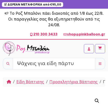
🛒 ΔΩΡΕΑΝ ΜΕΤΑΦΟΡΙΚΑ από €95,00
Skip to content
🍉 Το Ροζ Μπαλόνι πάει διακοπές από 1/8 έως 22/8.
Οι παραγγελίες σας θα εξυπηρετηθούν από τις
24/08.
210 300 3433
shop@pinkballoon.gr
Cart
Account
Home
Είδη Βάπτισης
Προσκλητήρια Βάπτισης
Πρ