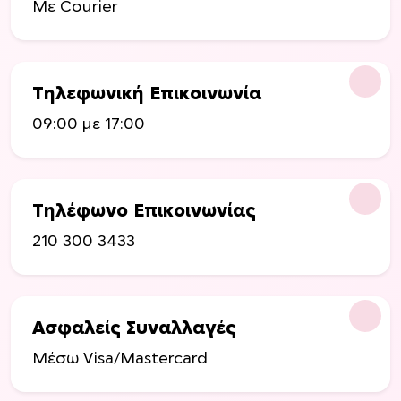
ο
Με Courier
ο
ς
ύ
ν
ν
Τηλεφωνική Επικοινωνία
α
09:00 με 17:00
ε
π
ι
λ
Τηλέφωνο Επικοινωνίας
ε
γ
210 300 3433
ο
ύ
ν
σ
Ασφαλείς Συναλλαγές
τ
Μέσω Visa/Mastercard
η
σ