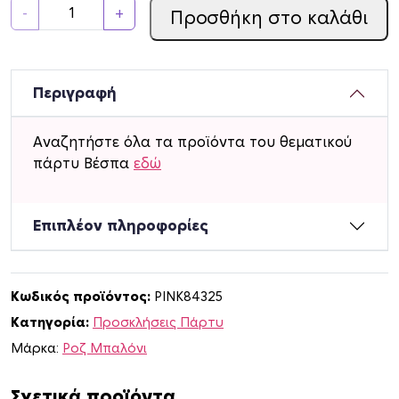
Π
-
+
Προσθήκη στο καλάθι
ρ
ο
σ
κ
Περιγραφή
λ
ή
Αναζητήστε όλα τα προϊόντα του θεματικού
σ
πάρτυ Βέσπα
εδώ
ε
ι
ς
Επιπλέον πληροφορίες
π
ά
ρ
Κωδικός προϊόντος:
PINK84325
τ
Κατηγορία:
Προσκλήσεις Πάρτυ
υ
μ
Μάρκα:
Ροζ Μπαλόνι
ε
ό
Σχετικά προϊόντα