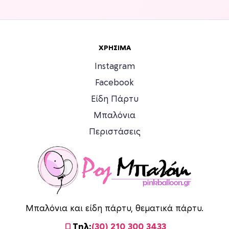
ε
λ
ί
δ
ΧΡΉΣΙΜΑ
α
τ
Instagram
ο
Facebook
υ
Είδη Πάρτυ
π
ρ
Μπαλόνια
ο
Περιστάσεις
ϊ
ό
ν
τ
ο
ς
Μπαλόνια και είδη πάρτυ, θεματικά πάρτυ.
Τηλ:
(30) 210 300 3433