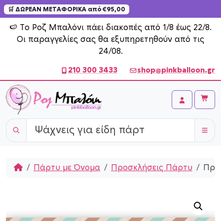
🛒 ΔΩΡΕΑΝ ΜΕΤΑΦΟΡΙΚΑ από €95,00
Skip to content
🍉 Το Ροζ Μπαλόνι πάει διακοπές από 1/8 έως 22/8.
Οι παραγγελίες σας θα εξυπηρετηθούν από τις
24/08.
210 300 3433
shop@pinkballoon.gr
Cart
Account
Home
Πάρτυ με Όνομα
Προσκλήσεις Πάρτυ
Προσ