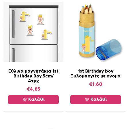
ς
π
α
ρ
α
λ
λ
α
γ
έ
Ξύλινα μαγνητάκια 1st
1st Birthday boy
ς
Birthday Boy 5cm/
Ξυλομπογιές με όνομα
.
4τμχ
€
1,60
Ο
€
4,85
ι
ε
Καλάθι
Καλάθι
π
ι
λ
ο