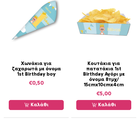
γ
έ
ς
μ
π
ο
ρ
ο
Χωνάκια για
Κουτάκια για
ύ
ζαχαρωτά με όνομα
πατατάκια 1st
ν
1st Birthday boy
Birthday Αγόρι με
όνομα 8τμχ/
ν
€
0,50
15cmx10cmx4cm
α
€
5,00
ε
π
Καλάθι
Καλάθι
ι
λ
ε
γ