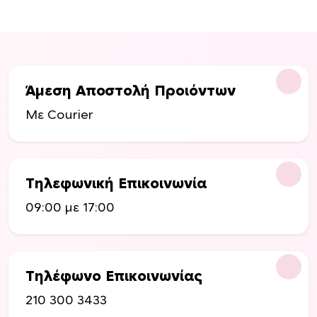
ο
ύ
ν
σ
τ
η
Άμεση Αποστολή Προιόντων
σ
Με Courier
ε
λ
ί
δ
Τηλεφωνική Επικοινωνία
α
τ
09:00 με 17:00
ο
υ
π
ρ
Τηλέφωνο Επικοινωνίας
ο
210 300 3433
ϊ