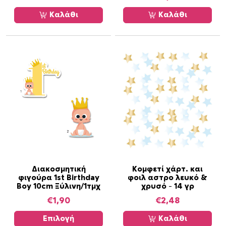
m
Καλάθι
Καλάθι
b
r
e
/
8
τ
ε
μ
π
ο
σ
ό
τ
Α
Διακοσμητική
Κομφετί χάρτ. και
η
φιγούρα 1st Birthday
φοιλ αστρο λευκό &
υ
Boy 10cm Ξύλινη/1τμχ
χρυσό – 14 γρ
τ
τ
€
1,90
€
2,48
α
ό
τ
Επιλογή
Καλάθι