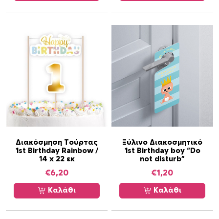
ο
π
ρ
ο
ϊ
ό
ν
έ
χ
ε
ι
π
ο
Διακόσμηση Τούρτας
Ξύλινο Διακοσμητικό
1st Birthday Rainbow /
1st Birthday boy “Do
λ
14 x 22 εκ
not disturb”
λ
€
6,20
€
1,20
α
π
Καλάθι
Καλάθι
λ
έ