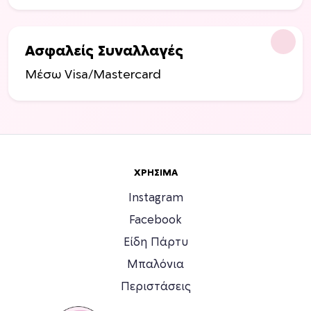
ό
ν
τ
Ασφαλείς Συναλλαγές
ο
ς
Μέσω Visa/Mastercard
ΧΡΉΣΙΜΑ
Instagram
Facebook
Είδη Πάρτυ
Μπαλόνια
Περιστάσεις