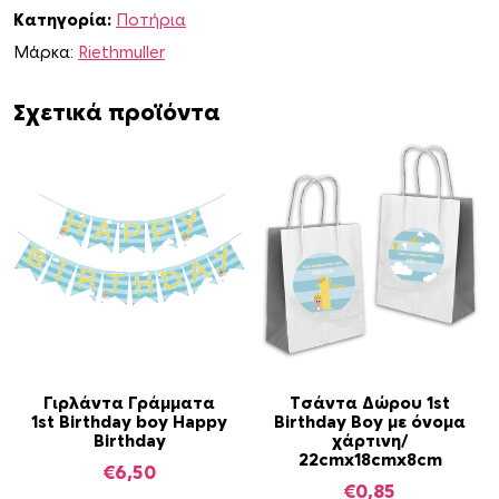
0
Κατηγορία:
Ποτήρια
m
Μάρκα:
Riethmuller
l
1
Σχετικά προϊόντα
s
t
B
i
r
t
h
d
a
y
B
Γιρλάντα Γράμματα
Τσάντα Δώρου 1st
l
1st Birthday boy Happy
Birthday Boy με όνομα
u
Birthday
χάρτινη/
22cmx18cmx8cm
e
€
6,50
O
€
0,85