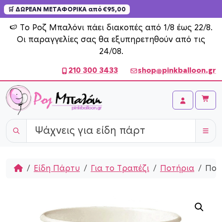
🛒 ΔΩΡΕΑΝ ΜΕΤΑΦΟΡΙΚΑ από €95,00
Skip to content
🍉 Το Ροζ Μπαλόνι πάει διακοπές από 1/8 έως 22/8.
Οι παραγγελίες σας θα εξυπηρετηθούν από τις
24/08.
210 300 3433
shop@pinkballoon.gr
Cart
Account
Home
Είδη Πάρτυ
Για το Τραπέζι
Ποτήρια
Ποτή