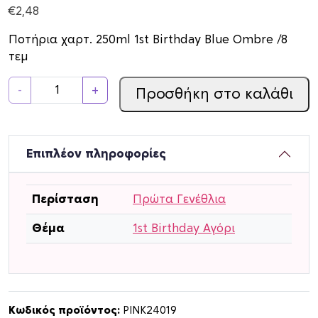
€
2,48
Ποτήρια χαρτ. 250ml 1st Birthday Blue Ombre /8
τεμ
Π
-
+
Προσθήκη στο καλάθι
ο
τ
ή
ρ
Επιπλέον πληροφορίες
ι
α
Περίσταση
Πρώτα Γενέθλια
χ
α
Θέμα
1st Birthday Αγόρι
ρ
τ
.
2
5
Κωδικός προϊόντος:
PINK24019