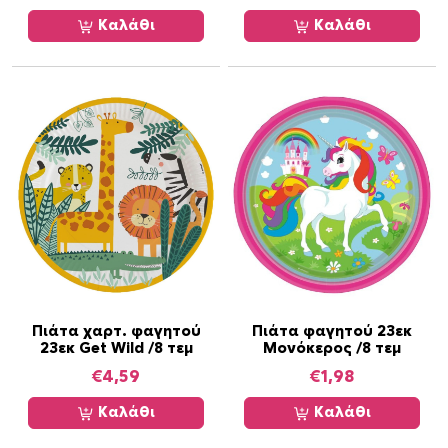
Καλάθι
Καλάθι
Πιάτα χαρτ. φαγητού
Πιάτα φαγητού 23εκ
23εκ Get Wild /8 τεμ
Μονόκερος /8 τεμ
€
4,59
€
1,98
Καλάθι
Καλάθι