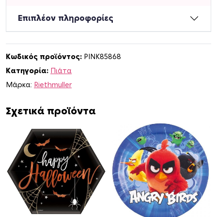
2
3
Επιπλέον πληροφορίες
ε
κ
.
Κωδικός προϊόντος:
PINK85868
Α
Κατηγορία:
Πιάτα
σ
η
Μάρκα:
Riethmuller
μ
ί
Σχετικά προϊόντα
-
G
r
a
p
h
i
t
e