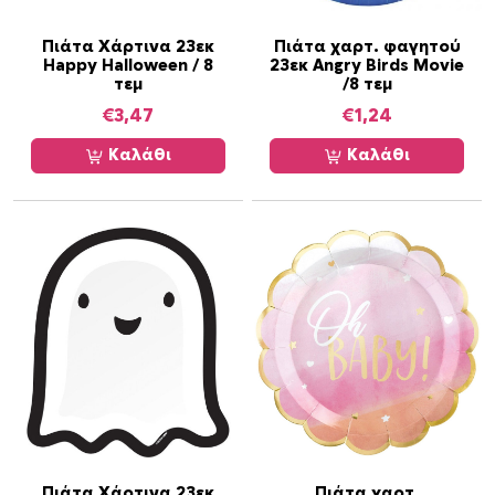
/
8
Πιάτα Χάρτινα 23εκ
Πιάτα χαρτ. φαγητού
Happy Halloween / 8
23εκ Angry Birds Movie
τ
τεμ
/8 τεμ
μ
€
3,47
€
1,24
χ
π
Καλάθι
Καλάθι
ο
σ
ό
τ
η
τ
α
Πιάτα Χάρτινα 23εκ
Πιάτα χαρτ.