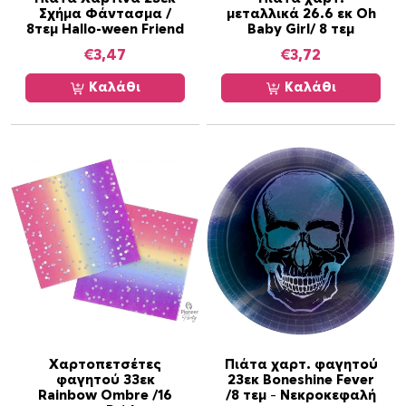
Σχήμα Φάντασμα /
μεταλλικά 26.6 εκ Oh
8τεμ Hallo-ween Friend
Baby Girl/ 8 τεμ
€
3,47
€
3,72
Καλάθι
Καλάθι
Χαρτοπετσέτες
Πιάτα χαρτ. φαγητού
φαγητού 33εκ
23εκ Boneshine Fever
Rainbow Ombre /16
/8 τεμ – Νεκροκεφαλή