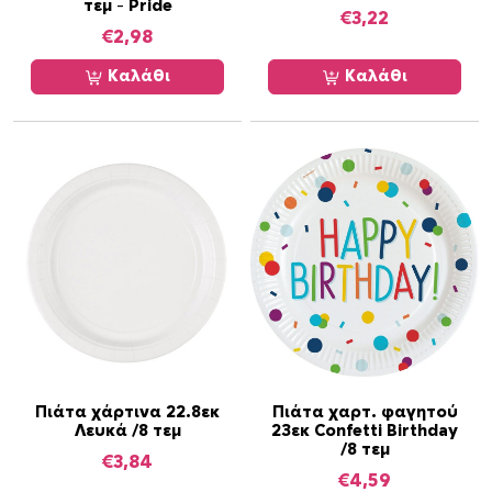
τεμ – Pride
€
3,22
€
2,98
Καλάθι
Καλάθι
Πιάτα χάρτινα 22.8εκ
Πιάτα χαρτ. φαγητού
Λευκά /8 τεμ
23εκ Confetti Birthday
/8 τεμ
€
3,84
€
4,59