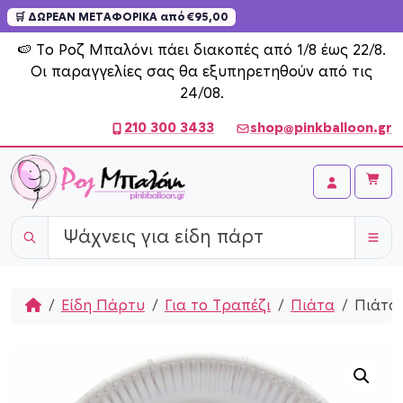
🛒 ΔΩΡΕΑΝ ΜΕΤΑΦΟΡΙΚΑ από €95,00
Skip to content
🍉 Το Ροζ Μπαλόνι πάει διακοπές από 1/8 έως 22/8.
Οι παραγγελίες σας θα εξυπηρετηθούν από τις
24/08.
210 300 3433
shop@pinkballoon.gr
Cart
Account
Home
Είδη Πάρτυ
Για το Τραπέζι
Πιάτα
Πιάτα 