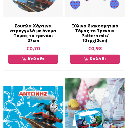
κ
ι
γ
ι
Σουπλά Χάρτινα
Ξύλινα διακοσμητικά
στρογγυλά με όνομα
Τόμας το Τρενάκι
α
Τόμας το τρενάκι
Pattern mix/
κ
27cm
10τμχ(2cm)
ο
€
0,70
€
0,98
ρ
Καλάθι
Καλάθι
ί
τ
σ
ι
μ
ε
ό
ν
ο
μ