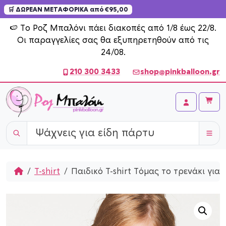
🛒 ΔΩΡΕΑΝ ΜΕΤΑΦΟΡΙΚΑ από €95,00
Skip to content
🍉 Το Ροζ Μπαλόνι πάει διακοπές από 1/8 έως 22/8.
Οι παραγγελίες σας θα εξυπηρετηθούν από τις
24/08.
210 300 3433
shop@pinkballoon.gr
Cart
Account
Home
T-shirt
Παιδικό T-shirt Τόμας το τρενάκι για 