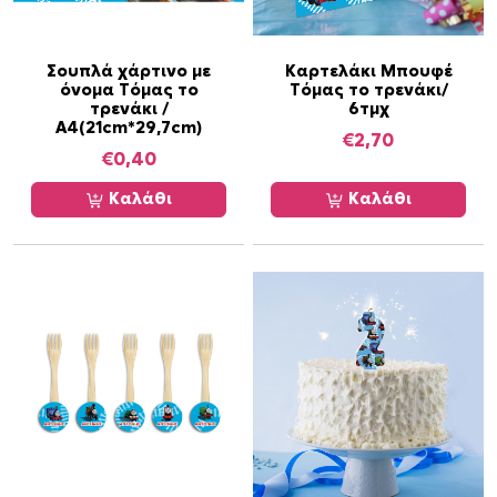
α
π
ο
Σουπλά χάρτινο με
Καρτελάκι Μπουφέ
σ
όνομα Τόμας το
Τόμας το τρενάκι/
ό
τρενάκι /
6τμχ
Α4(21cm*29,7cm)
τ
€
2,70
η
€
0,40
τ
Καλάθι
Καλάθι
α