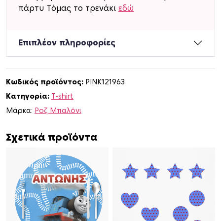
T
πάρτυ Τόμας το τρενάκι
εδώ
-
s
h
Επιπλέον πληροφορίες
i
r
t
Κωδικός προϊόντος:
PINK121963
Τ
Κατηγορία:
T-shirt
ό
μ
Μάρκα:
Ροζ Μπαλόνι
α
ς
Σχετικά προϊόντα
τ
ο
τ
ρ
ε
ν
ά