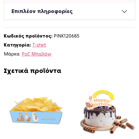
s
h
Επιπλέον πληροφορίες
i
r
t
Κωδικός προϊόντος:
PINK120685
Λ
Κατηγορία:
T-shirt
ά
μ
Μάρκα:
Ροζ Μπαλόνι
α
γ
Σχετικά προϊόντα
ι
α
Α
γ
ό
ρ
ι
μ
ε