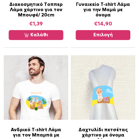
Α
Διακοσμητικό Τοππερ
Γυναικείο T-shirt Λάμα
Λάμα χάρτινο για τον
για την Μαμά με
υ
Μπουφέ/ 20cm
όνομα
τ
€
1,39
€
14,90
ό
τ
Καλάθι
Επιλογή
ο
π
ρ
ο
ϊ
ό
ν
έ
χ
ε
ι
π
Α
ο
Ανδρικό T-shirt Λάμα
Δαχτυλίδι πετσέτας
για τον Μπαμπά με
χάρτινο με όνομα
υ
λ