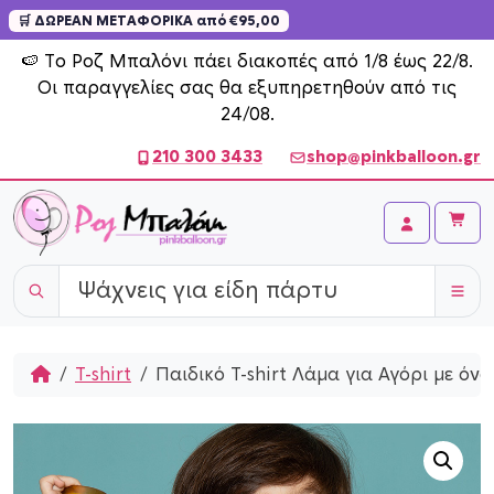
🛒 ΔΩΡΕΑΝ ΜΕΤΑΦΟΡΙΚΑ από €95,00
Skip to content
🍉 Το Ροζ Μπαλόνι πάει διακοπές από 1/8 έως 22/8.
Οι παραγγελίες σας θα εξυπηρετηθούν από τις
24/08.
210 300 3433
shop@pinkballoon.gr
Cart
Account
Home
T-shirt
Παιδικό T-shirt Λάμα για Αγόρι με όν