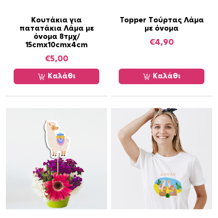
ό
ν
Κουτάκια για
Topper Τούρτας Λάμα
πατατάκια Λάμα με
με όνομα
ο
όνομα 8τμχ/
μ
€
4,90
15cmx10cmx4cm
α
€
5,00
π
Καλάθι
Καλάθι
ο
σ
ό
τ
η
τ
α