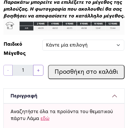
Παρακάτω μπορείτε να επιλέξετε το μέγεθος της
μπλούζας. Η φωτογραφία που ακολουθεί θα σας
βοηθήσει να αποφασίσετε το κατάλληλο μέγεθος.
Παιδικό
Μέγεθος
Π
-
+
Προσθήκη στο καλάθι
α
ι
δ
ι
Περιγραφή
κ
ό
Αναζητήστε όλα τα προϊόντα του θεματικού
T
πάρτυ Λάμα
εδώ
-