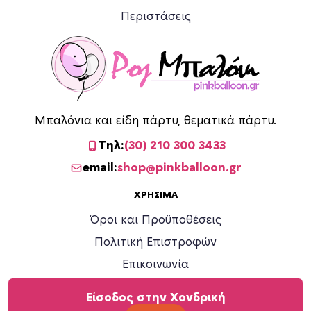
ρ
Περιστάσεις
ο
ϊ
ό
ν
τ
ο
Μπαλόνια και είδη πάρτυ, θεματικά πάρτυ.
ς
Τηλ:
(30) 210 300 3433
email:
shop@pinkballoon.gr
ΧΡΉΣΙΜΑ
Όροι και Προϋποθέσεις
Πολιτική Επιστροφών
Επικοινωνία
Είσοδος στην Χονδρική