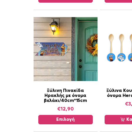
Α
Ξύλινη Πινακίδα
Ξύλινα Κου
Ηρακλής με όνομα
όνομα Herc
υ
βελάκι/40cm*15cm
τ
€
3
€
12,90
ό
τ
Επιλογή
Κα
ο
π