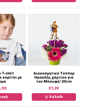
 T-shirt
Διακοσμητικό Τοππερ
α κορίτσι με
Ηρακλής χάρτινο για
ομα
τον Μπουφέ/ 20cm
3,90
€
1,39
λογή
Καλάθι