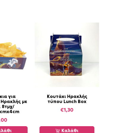
κια για
Κουτάκι Ηρακλής
 Ηρακλής με
τύπου Lunch Box
 8τμχ/
€
1,30
0cmx4cm
,00
λάθι
Καλάθι