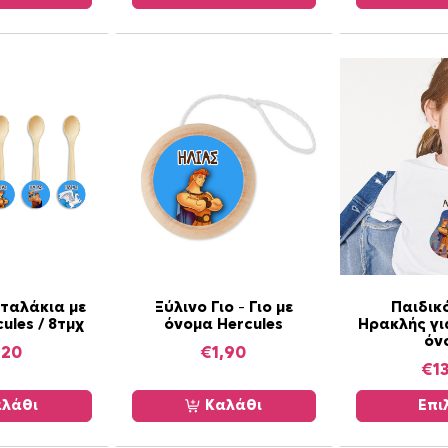
α
π
ο
σ
ό
τ
η
τ
α
Α
ταλάκια με
Ξύλινο Γιο – Γιο με
Παιδικό
ules / 8τμχ
όνομα Hercules
Ηρακλής γι
υ
όν
τ
,20
€
1,90
€
1
ό
τ
λάθι
Καλάθι
Επι
ο
π