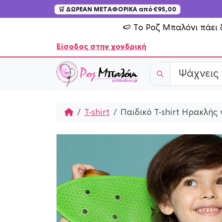
🛒 ΔΩΡΕΑΝ ΜΕΤΑΦΟΡΙΚΑ από €95,00
Skip to content
🍉 Το Ροζ Μπαλόνι πάει 
Είσοδος στην χονδρική
Home
T-shirt
Παιδικό T-shirt Ηρακλής 