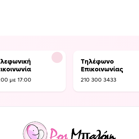
ρ
ο
ϊ
ό
ν
έ
χ
ε
λεφωνική
Τηλέφωνο
ι
ικοινωνία
Επικοινωνίας
π
:00 με 17:00
210 300 3433
ο
λ
λ
α
π
λ
έ
ς