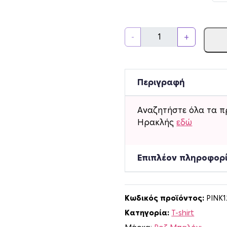
Π
-
+
α
ι
δ
ι
Περιγραφή
κ
ό
Αναζητήστε όλα τα π
T
Ηρακλής
εδώ
-
s
h
Επιπλέον πληροφορ
i
r
t
Κωδικός προϊόντος:
PINK
Η
Κατηγορία:
T-shirt
ρ