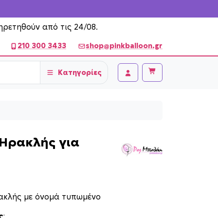
ηρετηθούν από τις 24/08.
210 300 3433
shop@pinkballoon.gr
Κατηγορίες
Cart
Account
t Ηρακλής για
ακλής με όνομά τυπωμένο
ς
: