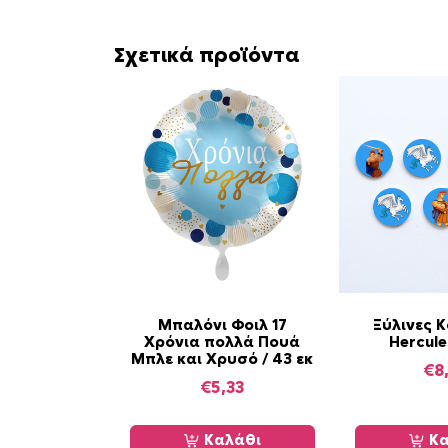
Σχετικά προϊόντα
Μπαλόνι Φοιλ 17
Ξύλινες 
Χρόνια πολλά Πουά
Hercule
Μπλε και Χρυσό / 43 εκ
€
8
€
5,33
Καλάθι
Κα