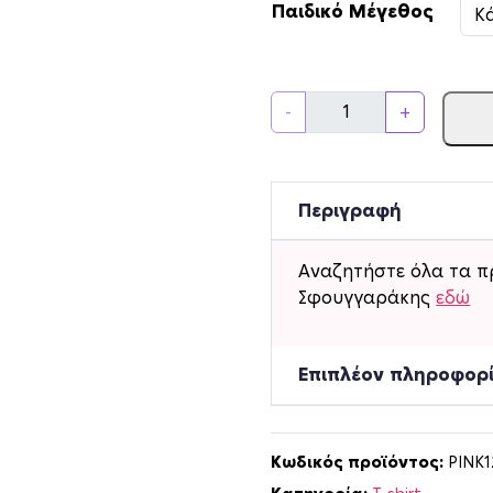
Παιδικό Μέγεθος
Π
-
+
α
ι
δ
ι
Περιγραφή
κ
ό
Αναζητήστε όλα τα π
T
Σφουγγαράκης
εδώ
-
s
h
Επιπλέον πληροφορ
i
r
t
Κωδικός προϊόντος:
PINK
B