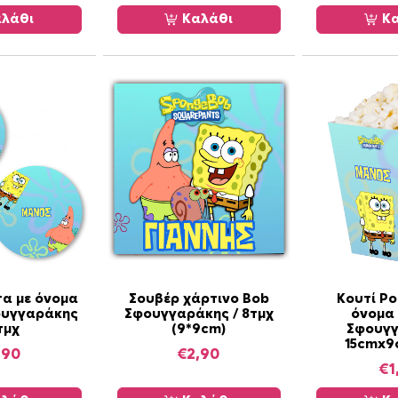
ό
λάθι
Καλάθι
Κα
ρ
ι
μ
ε
ό
ν
ο
μ
α
π
ο
σ
ό
α με όνομα
Σουβέρ χάρτινο Bob
Κουτί Po
τ
υγγαράκης
Σφουγγαράκης / 8τμχ
όνομα
τμχ
(9*9cm)
Σφουγ
η
15cmx
τ
,90
€
2,90
€
1
α