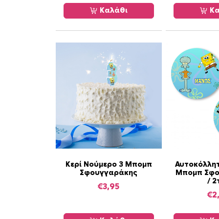
Καλάθι
Κα
Κερί Νούμερο 3 Μπομπ
Αυτοκόλλητ
Σφουγγαράκης
Μπομπ Σφο
/ 2
€
3,95
€
2