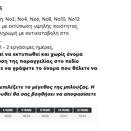
ς
:
η: Νο2, Νο4, Νο6, Νο8, Νο10, Νο12
rt με εκτύπωση υψηλής ποιότητας
πληρωμή με αντικαταβολή στο
.
 – 2 εργάσιμες ημέρες.
εί να εκτυπωθεί και χωρίς όνομα
ση της παραγγελίας στο πεδίο
τε να γράψετε το όνομα που θέλετε να
επιλέξετε το μέγεθος της μπλούζας. Η
υθεί θα σας βοηθήσει να αποφασίσετε