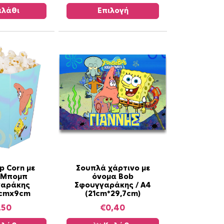
ο
λάθι
Επιλογή
π
ρ
ο
ϊ
ό
ν
έ
χ
ε
ι
π
ο
λ
p Corn με
Σουπλά χάρτινο με
 Μπομπ
όνομα Bob
λ
γαράκης
Σφουγγαράκης / Α4
α
9cmx9cm
(21cm*29,7cm)
π
,50
€
0,40
λ