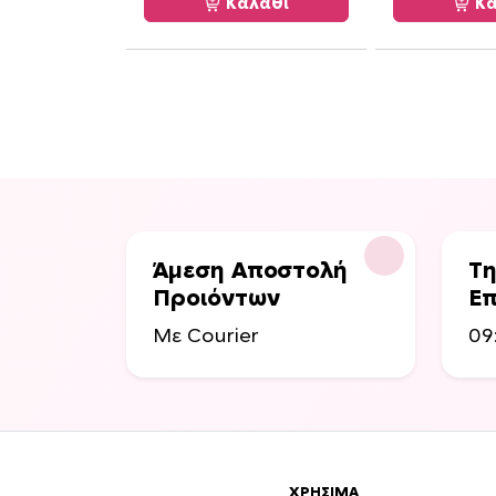
Καλάθι
Κα
Άμεση Αποστολή
Τη
Προιόντων
Επ
Με Courier
09
ΧΡΉΣΙΜΑ