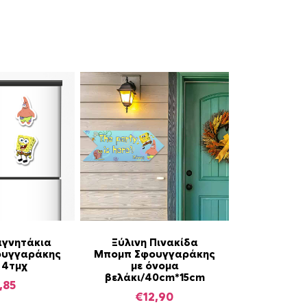
Α
αγνητάκια
Ξύλινη Πινακίδα
ουγγαράκης
Μπομπ Σφουγγαράκης
υ
 4τμχ
με όνομα
τ
βελάκι/40cm*15cm
,85
ό
€
12,90
τ