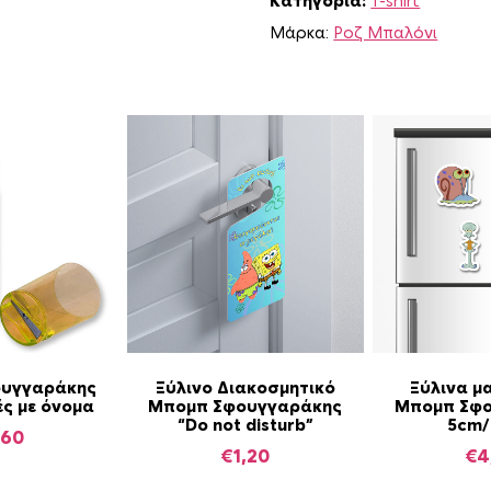
Κατηγορία:
T-shirt
o
b
Μάρκα:
Ροζ Μπαλόνι
Σ
φ
ο
υ
γ
γ
α
ρ
ά
κ
η
ς
γ
υγγαράκης
Ξύλινο Διακοσμητικό
Ξύλινα μ
ι
ς με όνομα
Μπομπ Σφουγγαράκης
Μπομπ Σφ
“Do not disturb”
5cm/
α
,60
α
€
1,20
€
4
γ