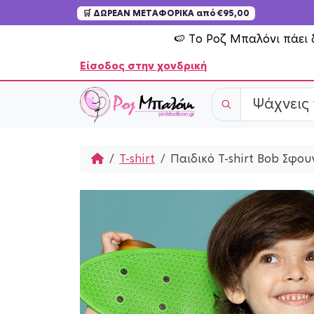
🛒 ΔΩΡΕΑΝ ΜΕΤΑΦΟΡΙΚΑ από €95,00
Skip to content
🍉 Το Ροζ Μπαλόνι πάει 
Είσοδος στην χονδρική
Home
T-shirt
Παιδικό T-shirt Bob Σφο