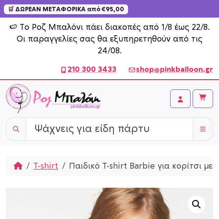
🛒 ΔΩΡΕΑΝ ΜΕΤΑΦΟΡΙΚΑ από €95,00
Skip to content
🍉 Το Ροζ Μπαλόνι πάει διακοπές από 1/8 έως 22/8.
Οι παραγγελίες σας θα εξυπηρετηθούν από τις
24/08.
210 300 3433
shop@pinkballoon.gr
Cart
Account
Home
T-shirt
Παιδικό T-shirt Barbie για κορίτσι με