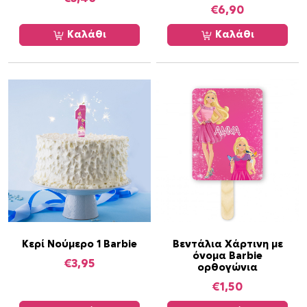
€
6,90
Καλάθι
Καλάθι
Κερί Νούμερο 1 Barbie
Βεντάλια Χάρτινη με
όνομα Barbie
€
3,95
ορθογώνια
€
1,50