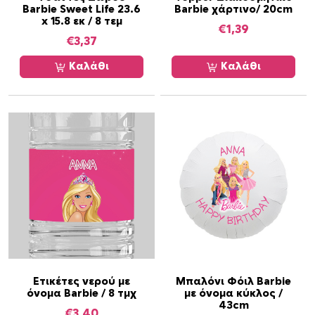
Barbie Sweet Life 23.6
Barbie χάρτινο/ 20cm
x 15.8 εκ / 8 τεμ
€
1,39
€
3,37
Καλάθι
Καλάθι
Ετικέτες νερού με
Μπαλόνι Φόιλ Barbie
όνομα Barbie / 8 τμχ
με όνομα κύκλος /
43cm
€
3,40