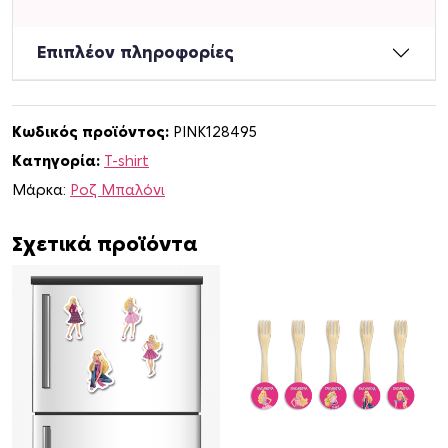
s
h
Επιπλέον πληροφορίες
i
r
t
Κωδικός προϊόντος:
PINK128495
B
Κατηγορία:
T-shirt
a
r
Μάρκα:
Ροζ Μπαλόνι
b
i
Σχετικά προϊόντα
e
γ
ι
α
κ
ο
ρ
ί