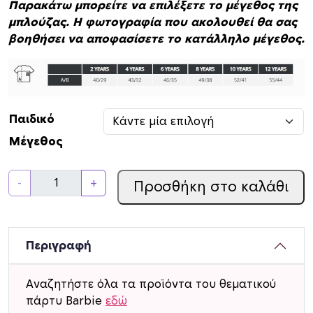
Παρακάτω μπορείτε να επιλέξετε το μέγεθος της
μπλούζας. Η φωτογραφία που ακολουθεί θα σας
βοηθήσει να αποφασίσετε το κατάλληλο μέγεθος.
Παιδικό
Μέγεθος
Π
-
+
Προσθήκη στο καλάθι
α
ι
δ
ι
Περιγραφή
κ
ό
Αναζητήστε όλα τα προϊόντα του θεματικού
T
πάρτυ Barbie
εδώ
-