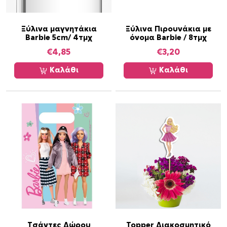
τ
σ
ι
Ξύλινα μαγνητάκια
Ξύλινα Πιρουνάκια με
Barbie 5cm/ 4τμχ
όνομα Barbie / 8τμχ
μ
ε
€
4,85
€
3,20
ό
Καλάθι
Καλάθι
ν
ο
μ
α
π
ο
σ
ό
τ
η
τ
α
Τσάντες Δώρου
Topper Διακοσμητικό