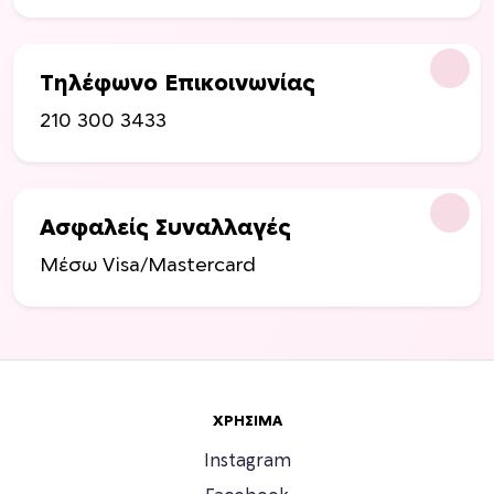
ι
λ
ο
Τηλέφωνο Επικοινωνίας
γ
έ
210 300 3433
ς
μ
π
ο
Ασφαλείς Συναλλαγές
ρ
Μέσω Visa/Mastercard
ο
ύ
ν
ν
α
ε
ΧΡΉΣΙΜΑ
π
ι
Instagram
λ