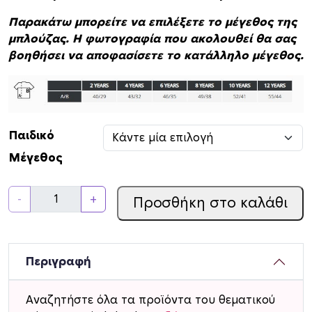
Παρακάτω μπορείτε να επιλέξετε το μέγεθος της
μπλούζας. Η φωτογραφία που ακολουθεί θα σας
βοηθήσει να αποφασίσετε το κατάλληλο μέγεθος.
Παιδικό
Μέγεθος
Π
-
+
Προσθήκη στο καλάθι
α
ι
δ
ι
Περιγραφή
κ
ό
Αναζητήστε όλα τα προϊόντα του θεματικού
T