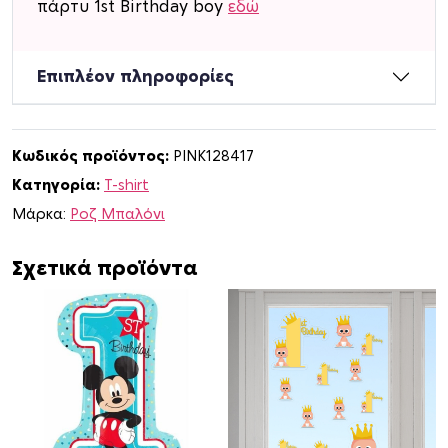
πάρτυ 1st Birthday boy
εδώ
-
s
h
Επιπλέον πληροφορίες
i
r
t
Κωδικός προϊόντος:
PINK128417
1
Κατηγορία:
T-shirt
s
t
Μάρκα:
Ροζ Μπαλόνι
B
i
Σχετικά προϊόντα
r
t
h
d
a
y
b