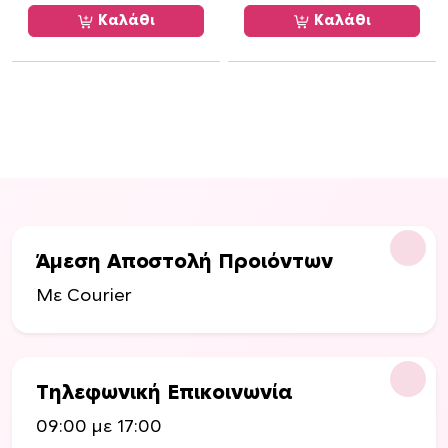
π
Καλάθι
Καλάθι
λ
έ
ς
π
α
ρ
α
λ
λ
α
Άμεση Αποστολή Προιόντων
γ
έ
Με Courier
ς
.
Ο
ι
Τηλεφωνική Επικοινωνία
ε
09:00 με 17:00
π