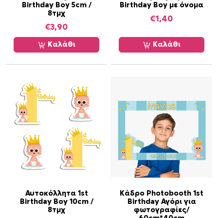
Birthday Boy 5cm /
Birthday Boy με όνομα
8τμχ
€
1,40
€
3,90
Καλάθι
Καλάθι
Α
Αυτοκόλλητα 1st
Κάδρο Photobooth 1st
Birthday Boy 10cm /
Birthday Αγόρι για
υ
8τμχ
φωτογραφίες/
τ