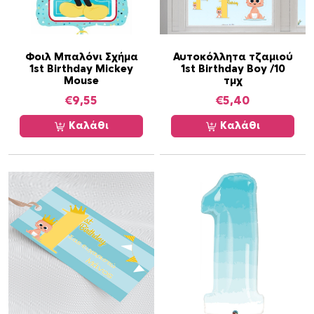
o
y
γ
ι
Φοιλ Μπαλόνι Σχήμα
Αυτοκόλλητα τζαμιού
1st Birthday Mickey
1st Birthday Boy /10
α
Mouse
τμχ
κ
€
9,55
€
5,40
ο
ρ
Καλάθι
Καλάθι
ί
τ
σ
ι
μ
ε
ό
ν
ο
μ
α