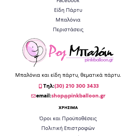
Facebook
ε
Είδη Πάρτυ
γ
ο
Μπαλόνια
ύ
Περιστάσεις
ν
σ
τ
η
σ
ε
Μπαλόνια και είδη πάρτυ, θεματικά πάρτυ.
λ
ί
Τηλ:
(30) 210 300 3433
δ
email:
shop@pinkballoon.gr
α
τ
ΧΡΉΣΙΜΑ
ο
Όροι και Προϋποθέσεις
υ
Πολιτική Επιστροφών
π