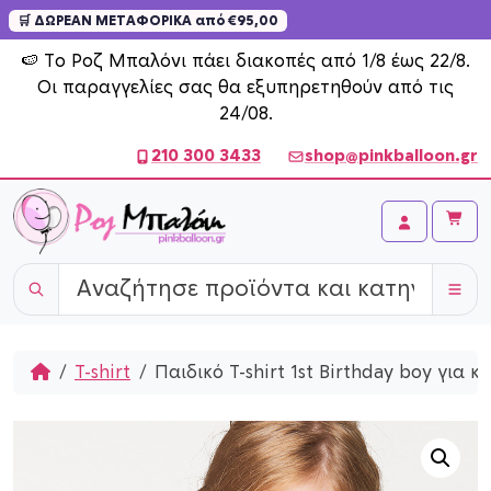
🛒 ΔΩΡΕΑΝ ΜΕΤΑΦΟΡΙΚΑ από €95,00
Skip to content
🍉 Το Ροζ Μπαλόνι πάει διακοπές από 1/8 έως 22/8.
Οι παραγγελίες σας θα εξυπηρετηθούν από τις
24/08.
210 300 3433
shop@pinkballoon.gr
Cart
Account
Home
T-shirt
Παιδικό T-shirt 1st Birthday boy για κ