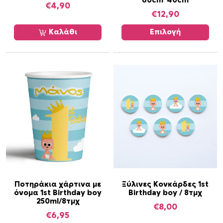
60cm*40cm
€
4,90
ό
€
12,90
τ
ο
Καλάθι
Επιλογή
π
ρ
ο
ϊ
ό
ν
έ
χ
ε
ι
π
ο
Ποτηράκια χάρτινα με
Ξύλινες Κονκάρδες 1st
λ
όνομα 1st Birthday boy
Birthday boy / 8τμχ
λ
250ml/8τμχ
€
8,00
α
€
6,95