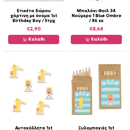
π
ο
Ετικέτα δώρου
Μπαλόνι Φοιλ 34
χάρτινη με όνομα 1st
Νούμερο 1 Blue Ombre
σ
Birthday Boy / 5τμχ
/ 86 εκ
ό
€
2,90
€
8,68
τ
η
Καλάθι
Καλάθι
τ
α
Αυτοκόλλητα 1st
Ξυλομπογιές 1st