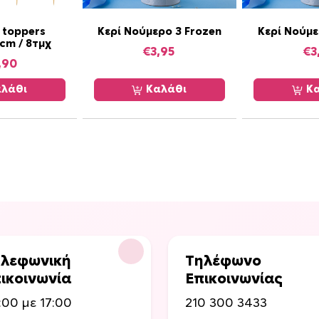
c
m
 toppers
Κερί Νούμερο 3 Frozen
Κερί Νούμε
x
cm / 8τμχ
€
3,95
€
3
4
,90
c
m
λάθι
Καλάθι
Κα
π
ο
σ
ό
τ
η
τ
α
λεφωνική
Τηλέφωνο
ικοινωνία
Επικοινωνίας
:00 με 17:00
210 300 3433