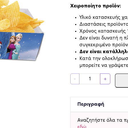
Χειροποίητο προϊόν:
Υλικό κατασκευής χαρ
Διαστάσεις προϊόν
Xρόνος κατασκευής 1
Δεν είναι δυνατή η 
συγκεκριμένο προϊόν
Δεν είναι κατάλλη
Κατά την ολοκλήρωσ
μπορείτε να γράψετε
Κ
-
+
ο
υ
τ
ά
Περιγραφή
κ
ι
Αναζητήστε όλα τα π
α
εδώ