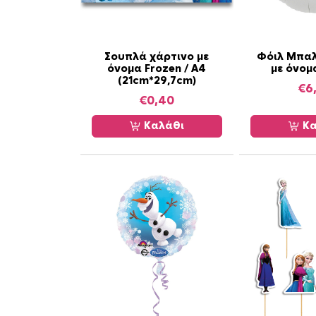
Σουπλά χάρτινο με
Φόιλ Μπαλ
όνομα Frozen / Α4
με όνομ
(21cm*29,7cm)
€
6
€
0,40
Καλάθι
Κα