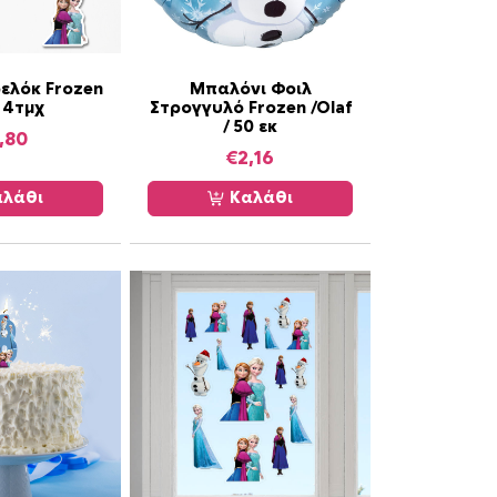
ελόκ Frozen
Μπαλόνι Φοιλ
 4τμχ
Στρογγυλό Frozen /Olaf
/ 50 εκ
,80
€
2,16
λάθι
Καλάθι