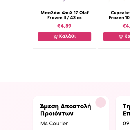
Μπαλόνι Φοιλ 17 Olaf
Cupcake
Frozen II / 43 εκ
Frozen 10
€
4,89
€
4
Καλάθι
Κα
Άμεση Αποστολή
Τη
Προιόντων
Επ
Με Courier
09