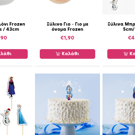
ε
ό
ν
όνι Frozen
Ξύλινο Γιο – Γιο με
Ξύλινα Μπρ
ο
α / 43cm
όνομα Frozen
5cm/
μ
,90
€
1,90
€
4
α
8
λάθι
Καλάθι
Κα
τ
μ
χ
/
1
5
c
m
x
1
0