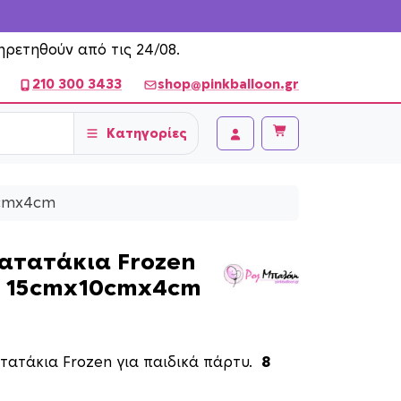
ηρετηθούν από τις 24/08.
210 300 3433
shop@pinkballoon.gr
Κατηγορίες
Cart
Account
0cmx4cm
πατατάκια Frozen
/ 15cmx10cmx4cm
ατατάκια Frozen για παιδικά πάρτυ.
8