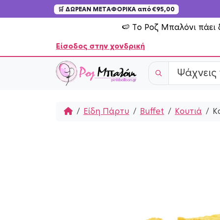
🛒 ΔΩΡΕΑΝ ΜΕΤΑΦΟΡΙΚΑ από €95,00
Skip to content
🍉 Το Ροζ Μπαλόνι πάει 
Είσοδος στην χονδρική
Home
Είδη Πάρτυ
Buffet
Κουτιά
Κ