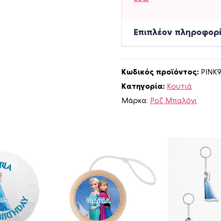
γ
ι
α
Επιπλέον πληροφορ
π
α
τ
Κωδικός προϊόντος:
PINK
α
Κατηγορία:
Κουτιά
τ
ά
Μάρκα:
Ροζ Μπαλόνι
κ
ι
α
F
r
o
z
e
n
μ