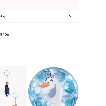
ίες
98406