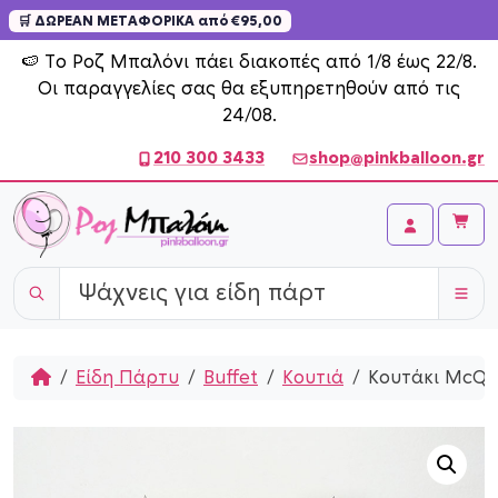
🛒 ΔΩΡΕΑΝ ΜΕΤΑΦΟΡΙΚΑ από €95,00
Skip to content
🍉 Το Ροζ Μπαλόνι πάει διακοπές από 1/8 έως 22/8.
Οι παραγγελίες σας θα εξυπηρετηθούν από τις
24/08.
210 300 3433
shop@pinkballoon.gr
Cart
Account
Home
Είδη Πάρτυ
Buffet
Κουτιά
Κουτάκι McQu