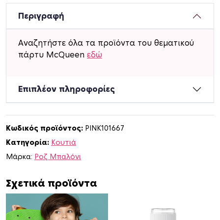
τ
ά
Περιγραφή
κ
ι
Αναζητήστε όλα τα προϊόντα του θεματικού
M
πάρτυ McQueen
εδώ
c
Q
u
Επιπλέον πληροφορίες
e
e
n
Κωδικός προϊόντος:
PINK101667
τ
Κατηγορία:
Κουτιά
ύ
π
Μάρκα:
Ροζ Μπαλόνι
ο
υ
Σχετικά προϊόντα
L
u
n