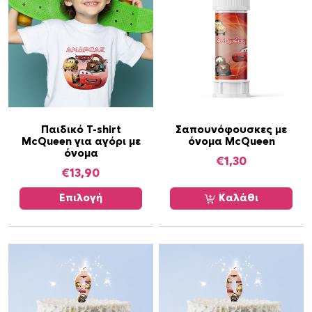
c
h
B
o
x
π
ο
Α
σ
Παιδικό T-shirt
Σαπουνόφουσκες με
McQueen για αγόρι με
όνομα McQueen
υ
ό
όνομα
τ
τ
€
1,30
€
13,90
ό
η
τ
τ
Επιλογή
Καλάθι
ο
α
π
ρ
ο
ϊ
ό
ν