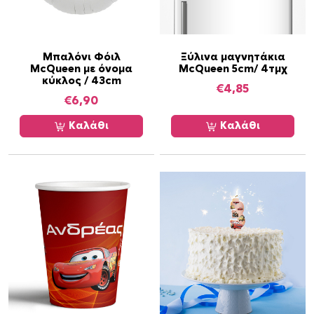
λ
α
γ
έ
Μπαλόνι Φόιλ
Ξύλινα μαγνητάκια
McQueen με όνομα
McQueen 5cm/ 4τμχ
ς
κύκλος / 43cm
.
€
4,85
€
6,90
Ο
ι
Καλάθι
Καλάθι
ε
π
ι
λ
ο
γ
έ
ς
μ
π
ο