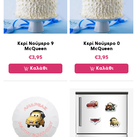
έ
χ
ε
ι
π
ο
Κερί Νούμερο 9
Κερί Νούμερο 0
McQueen
McQueen
λ
€
3,95
€
3,95
λ
α
Καλάθι
Καλάθι
π
λ
έ
ς
π
α
ρ
α
λ