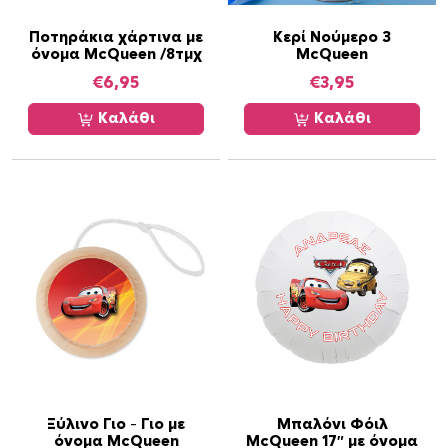
ρ
ο
Ποτηράκια χάρτινα με
Κερί Νούμερο 3
όνομα McQueen /8τμχ
McQueen
ύ
€
6,95
€
3,95
ν
ν
Καλάθι
Καλάθι
α
ε
π
ι
λ
ε
γ
ο
ύ
ν
σ
τ
η
Ξύλινο Γιο – Γιο με
Μπαλόνι Φόιλ
όνομα McQueen
McQueen 17″ με όνομα
σ